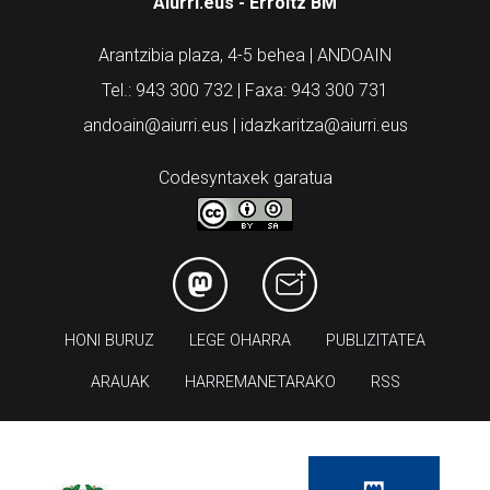
Aiurri.eus - Erroitz BM
Arantzibia plaza, 4-5 behea | ANDOAIN
Tel.: 943 300 732 | Faxa: 943 300 731
andoain@aiurri.eus | idazkaritza@aiurri.eus
Codesyntaxek garatua
HONI BURUZ
LEGE OHARRA
PUBLIZITATEA
ARAUAK
HARREMANETARAKO
RSS