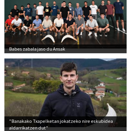
Babes zabala jaso du Ansak
"Banakako Txapelketan jokatzeko nire eskubidea
aldarrikatzen dut"