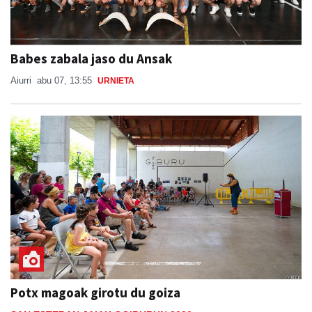
Babes zabala jaso du Ansak
Aiurri
abu 07, 13:55
URNIETA
Potx magoak girotu du goiza