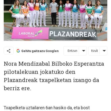
Entzun
Itzuli
Gehitu gaitzazu Googlen
Nora Mendizabal Bilboko Esperantza
pilotalekuan jokatuko den
Plazandreak txapelketan izango da
berriz ere.
Txapelketa uztailaren 6an hasiko da, eta bost