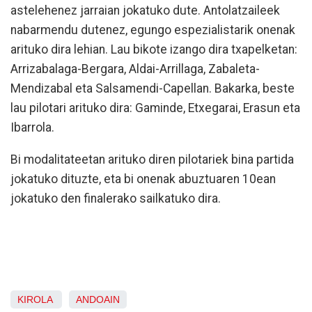
astelehenez jarraian jokatuko dute. Antolatzaileek
nabarmendu dutenez, egungo espezialistarik onenak
arituko dira lehian. Lau bikote izango dira txapelketan:
Arrizabalaga-Bergara, Aldai-Arrillaga, Zabaleta-
Mendizabal eta Salsamendi-Capellan. Bakarka, beste
lau pilotari arituko dira: Gaminde, Etxegarai, Erasun eta
Ibarrola.
Bi modalitateetan arituko diren pilotariek bina partida
jokatuko dituzte, eta bi onenak abuztuaren 10ean
jokatuko den finalerako sailkatuko dira.
KIROLA
ANDOAIN