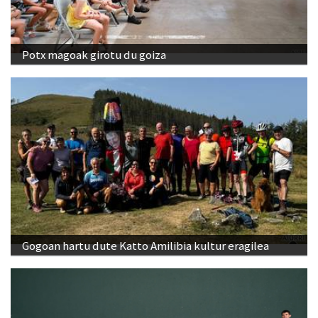
Potx magoak girotu du goiza
Gogoan hartu dute Katto Amilibia kultur eragilea