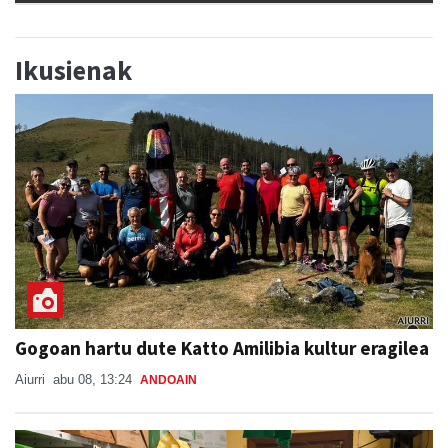
Ikusienak
Gogoan hartu dute Katto Amilibia kultur eragilea
Aiurri
abu 08, 13:24
ANDOAIN