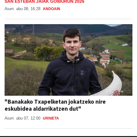
SAN ESTEBAN JAIAK GOIBURUN 2026
Aiurri
abu 08, 16:28
ANDOAIN
"Banakako Txapelketan jokatzeko nire
eskubidea aldarrikatzen dut"
Aiurri
abu 07, 12:00
URNIETA