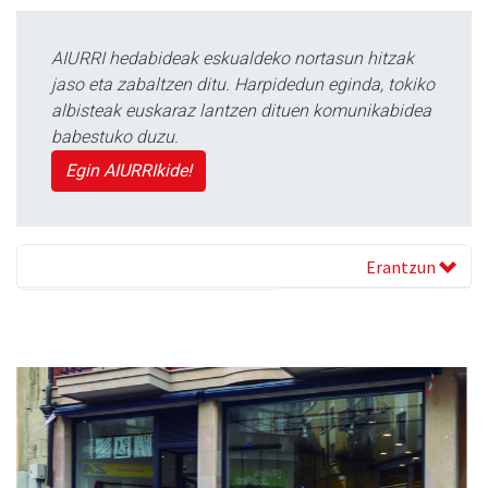
AIURRI hedabideak eskualdeko nortasun hitzak
jaso eta zabaltzen ditu. Harpidedun eginda, tokiko
albisteak euskaraz lantzen dituen komunikabidea
babestuko duzu.
Egin AIURRIkide!
Erantzun