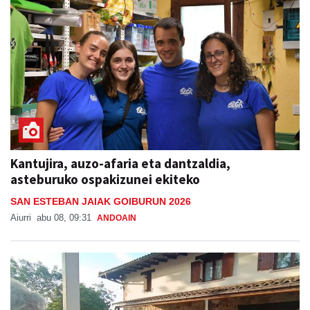
Kantujira, auzo-afaria eta dantzaldia,
asteburuko ospakizunei ekiteko
SAN ESTEBAN JAIAK GOIBURUN 2026
Aiurri
abu 08, 09:31
ANDOAIN