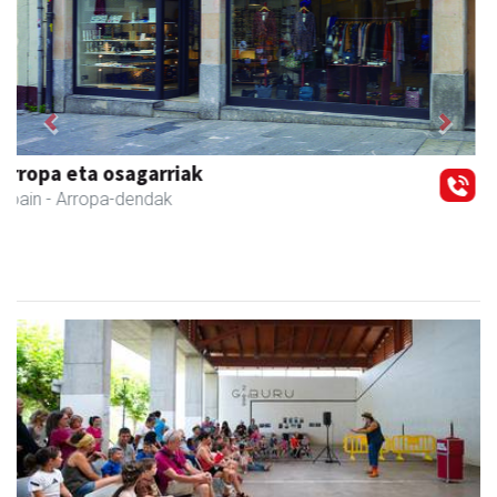
Previous
Next
NutriEskola
Andoain
- Ikasketak