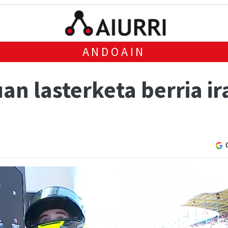
ANDOAIN
an lasterketa berria i