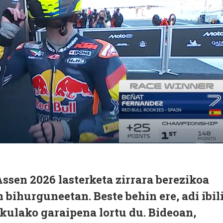
ssen 2026 lasterketa zirrara berezikoa
n bihurguneetan. Beste behin ere, adi ibil
kulako garaipena lortu du. Bideoan,