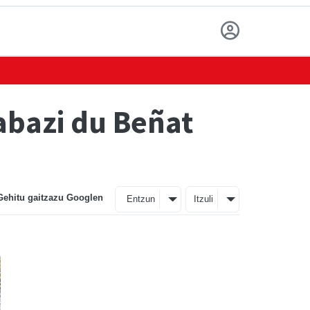
rabazi du Beñat
Gehitu gaitzazu Googlen
Entzun
Itzuli