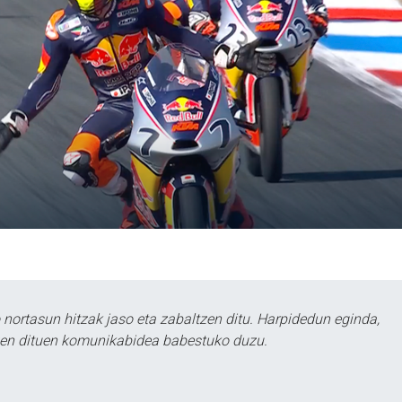
ortasun hitzak jaso eta zabaltzen ditu. Harpidedun eginda,
tzen dituen komunikabidea babestuko duzu.