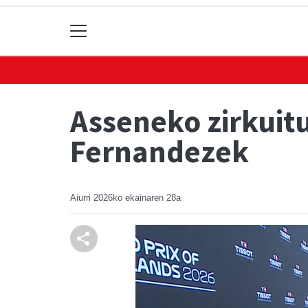
Asseneko zirkuitu
Fernandezek
Aiurri
2026ko ekainaren 28a