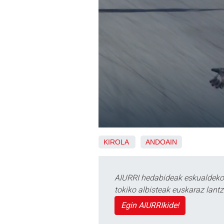
KIROLA
ANDOAIN
AIURRI hedabideak eskualdeko n
tokiko albisteak euskaraz lan
Egin AIURRIkide!