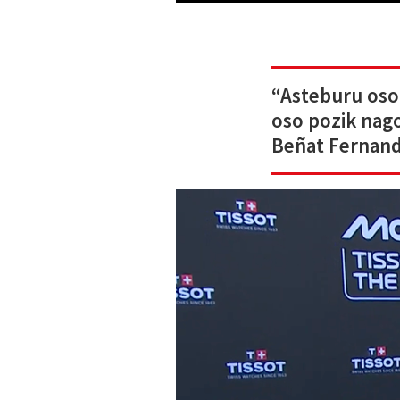
“Asteburu oso
oso pozik nag
Beñat Fernan