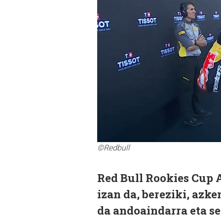
©Redbull
Red Bull Rookies Cup A
izan da, bereziki, azke
da andoaindarra eta se