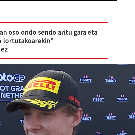
an oso ondo sendo aritu gara eta
o lortutakoarekin”
dez