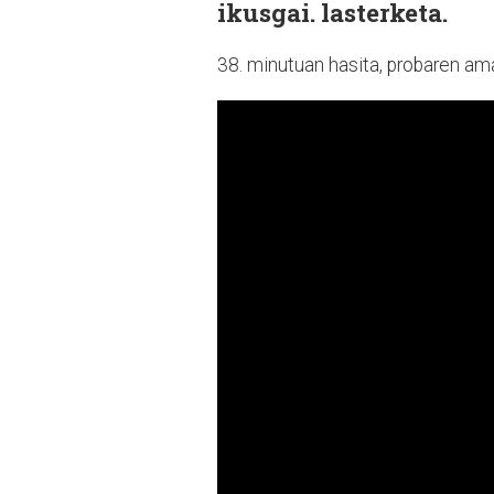
ikusgai. lasterketa.
38. minutuan hasita, probaren amai