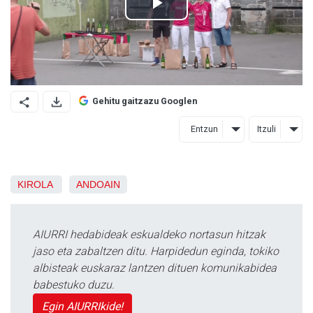
Gehitu gaitzazu Googlen
Entzun
Itzuli
KIROLA
ANDOAIN
AIURRI hedabideak eskualdeko nortasun hitzak
jaso eta zabaltzen ditu. Harpidedun eginda, tokiko
albisteak euskaraz lantzen dituen komunikabidea
babestuko duzu.
Egin AIURRIkide!