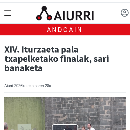
ANDOAIN
XIV. Iturzaeta pala
txapelketako finalak, sari
banaketa
Aiurri
2026ko ekainaren 28a