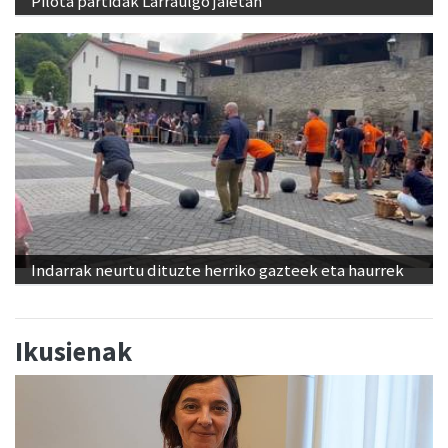
Pilota partidak Larraulgo jaietan
Indarrak neurtu dituzte herriko gazteek eta haurrek
Ikusienak