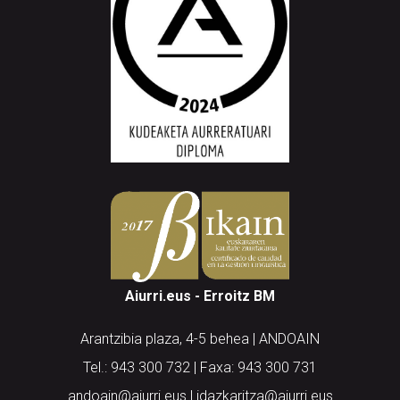
Aiurri.eus - Erroitz BM
Arantzibia plaza, 4-5 behea | ANDOAIN
Tel.: 943 300 732 | Faxa: 943 300 731
andoain@aiurri.eus | idazkaritza@aiurri.eus