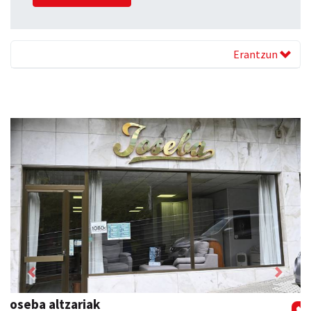
Erantzun
Previous
Next
GF akademia