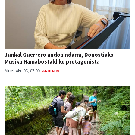
Junkal Guerrero andoaindarra, Donostiako
Musika Hamabostaldiko protagonista
Aiurri
abu 05, 07:00
ANDOAIN