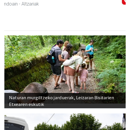
Andoain
- Akademiak
Naturan murgiltzeko jarduerak, Leizaran Bisitarien
Etxearen eskutik