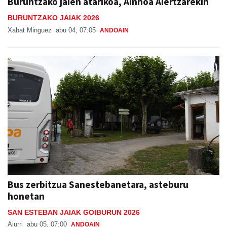
Buruntzako jaien atarikoa, Ainhoa Aiertzarekin
BURUNTZAKO JAIAK 2026
Xabat Minguez
abu 04, 07:05
ANDOAIN
Bus zerbitzua Sanestebanetara, asteburu
honetan
SAN ESTEBAN JAIAK GOIBURUN 2026
Aiurri
abu 05, 07:00
ANDOAIN