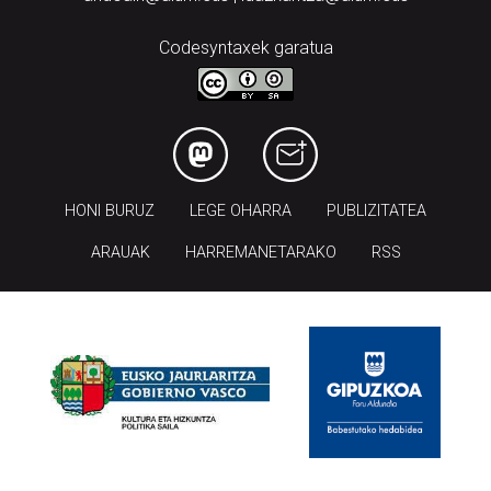
Codesyntaxek garatua
HONI BURUZ
LEGE OHARRA
PUBLIZITATEA
ARAUAK
HARREMANETARAKO
RSS