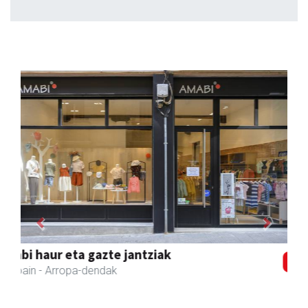
Previous
Next
Keinu euskal jantziak
Andoain
- Arropa-dendak