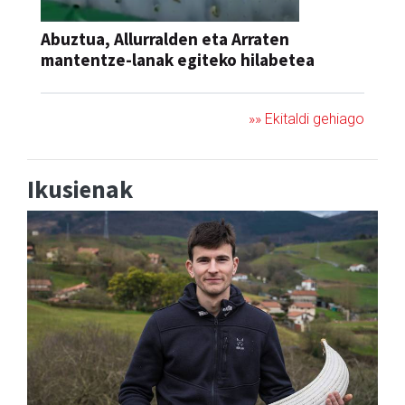
Abuztua, Allurralden eta Arraten
mantentze-lanak egiteko hilabetea
»» Ekitaldi gehiago
Ikusienak