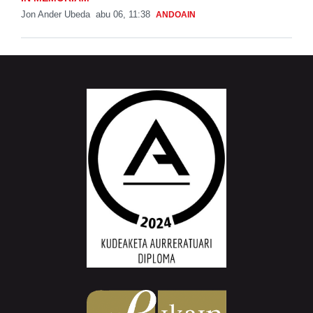
Jon Ander Ubeda
abu 06, 11:38
ANDOAIN