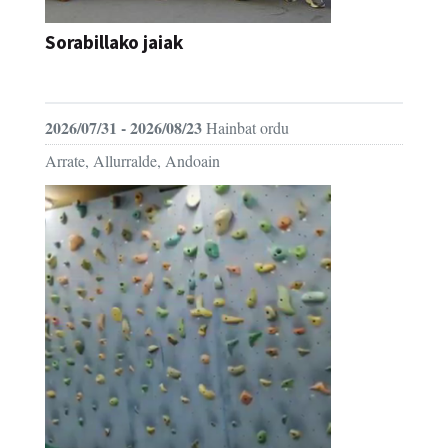
Sorabillako jaiak
FESTAK
2026/07/31 - 2026/08/23
Hainbat ordu
Arrate, Allurralde, Andoain