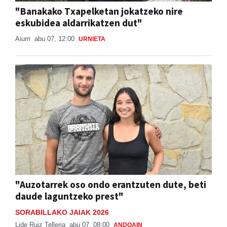
"Banakako Txapelketan jokatzeko nire
eskubidea aldarrikatzen dut"
Aiurri
abu 07, 12:00
URNIETA
"Auzotarrek oso ondo erantzuten dute, beti
daude laguntzeko prest"
SORABILLAKO JAIAK 2026
Lide Ruiz Telleria
abu 07, 08:00
ANDOAIN