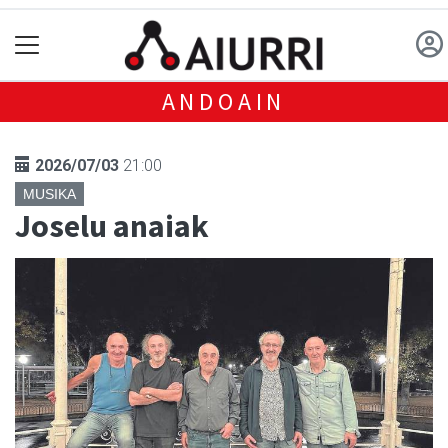
ANDOAIN
2026/07/03
21:00
MUSIKA
Joselu anaiak