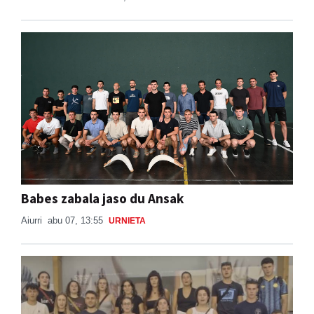
Babes zabala jaso du Ansak
Aiurri
abu 07, 13:55
URNIETA