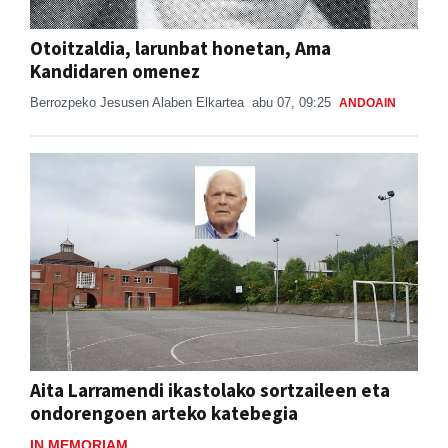
Otoitzaldia, larunbat honetan, Ama
Kandidaren omenez
Berrozpeko Jesusen Alaben Elkartea
abu 07, 09:25
ANDOAIN
Aita Larramendi ikastolako sortzaileen eta
ondorengoen arteko katebegia
IN MEMORIAM