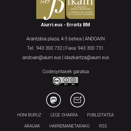
Aiurri.eus - Erroitz BM
Arantzibia plaza, 4-5 behea | ANDOAIN
Tel.: 943 300 732 | Faxa: 943 300 731
andoain@aiurri.eus | idazkaritza@aiurri.eus
Codesyntaxek garatua
HONI BURUZ
LEGE OHARRA
PUBLIZITATEA
ARAUAK
HARREMANETARAKO
RSS