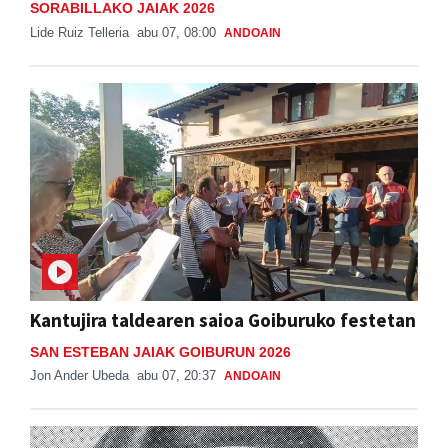
SORABILLAKO JAIAK 2026
Lide Ruiz Telleria
abu 07, 08:00
ANDOAIN
Kantujira taldearen saioa Goiburuko festetan
SAN ESTEBAN JAIAK GOIBURUN 2026
Jon Ander Ubeda
abu 07, 20:37
ANDOAIN