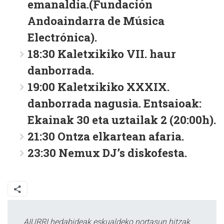
emanaldia.(Fundación
Andoaindarra de Música
Electrónica).
18:30 Kaletxikiko VII. haur
danborrada.
19:00 Kaletxikiko XXXIX.
danborrada nagusia. Entsaioak:
Ekainak 30 eta uztailak 2 (20:00h).
21:30 Ontza elkartean afaria.
23:30 Nemux DJ’s diskofesta.
AIURRI hedabideak eskualdeko nortasun hitzak