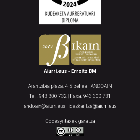
Aiurri.eus - Erroitz BM
Arantzibia plaza, 4-5 behea | ANDOAIN
Tel.: 943 300 732 | Faxa: 943 300 731
andoain@aiurri.eus | idazkaritza@aiurri.eus
Codesyntaxek garatua