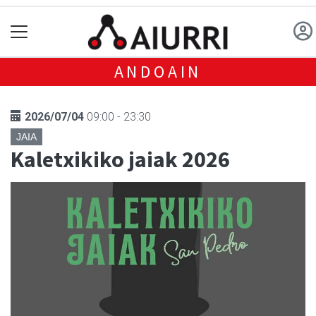
ANDOAIN
2026/07/04
09:00 - 23:30
JAIA
Kaletxikiko jaiak 2026