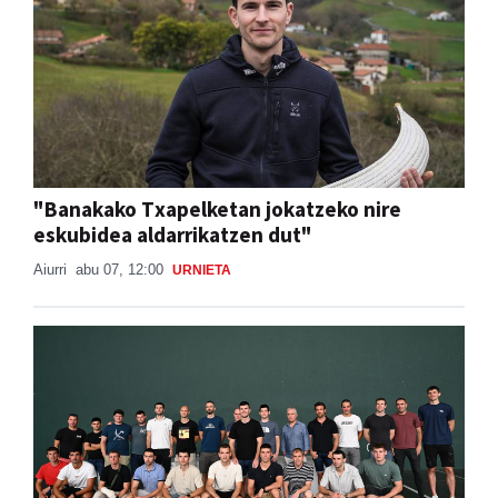
"Banakako Txapelketan jokatzeko nire
eskubidea aldarrikatzen dut"
Aiurri
abu 07, 12:00
URNIETA