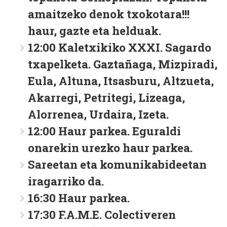
amaitzeko denok txokotara!!!
haur, gazte eta helduak.
12:00 Kaletxikiko XXXI. Sagardo
txapelketa. Gaztañaga, Mizpiradi,
Eula, Altuna, Itsasburu, Altzueta,
Akarregi, Petritegi, Lizeaga,
Alorrenea, Urdaira, Izeta.
12:00 Haur parkea. Eguraldi
onarekin urezko haur parkea.
Sareetan eta komunikabideetan
iragarriko da.
16:30 Haur parkea.
17:30 F.A.M.E. Colectiveren