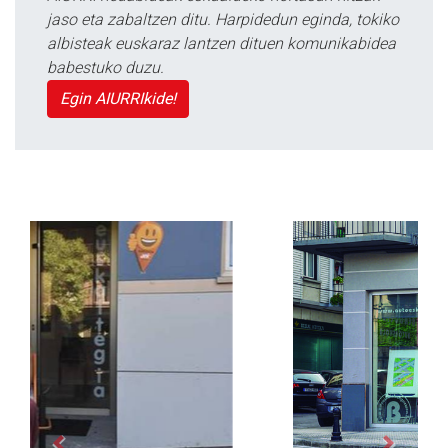
jaso eta zabaltzen ditu. Harpidedun eginda, tokiko
albisteak euskaraz lantzen dituen komunikabidea
babestuko duzu.
Egin AIURRIkide!