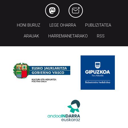
HONI BURUZ
LEGE OHARRA
PUBLIZITATEA
ARAUAK
HARREMANETARAKO
RSS