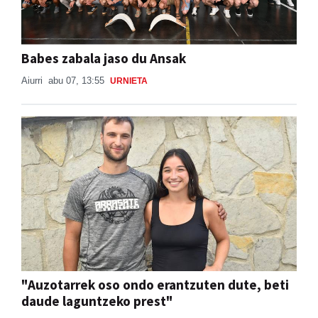
Babes zabala jaso du Ansak
Aiurri
abu 07, 13:55
URNIETA
"Auzotarrek oso ondo erantzuten dute, beti
daude laguntzeko prest"