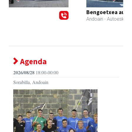
Previous
Next
Bengoetxea autoeskola
Andoain
- Autoeskolak
Agenda
2026/08/28
18:00-00:00
Sorabilla, Andoain