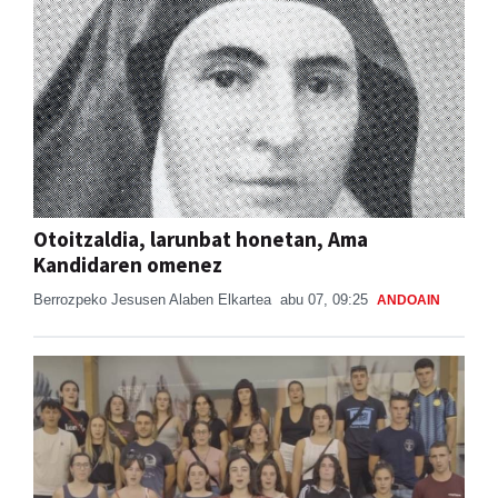
Otoitzaldia, larunbat honetan, Ama
Kandidaren omenez
Berrozpeko Jesusen Alaben Elkartea
abu 07, 09:25
ANDOAIN