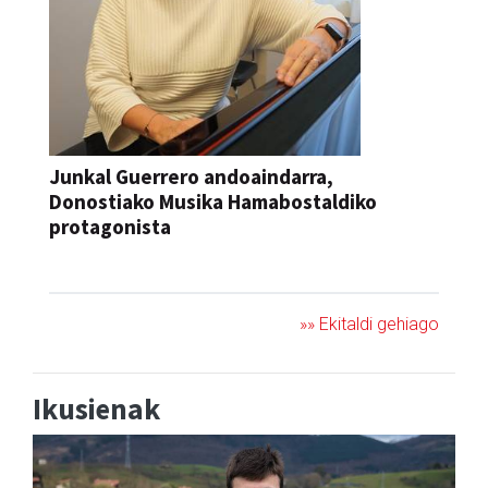
Junkal Guerrero andoaindarra,
Donostiako Musika Hamabostaldiko
protagonista
KONTZERTUA
»» Ekitaldi gehiago
Ikusienak