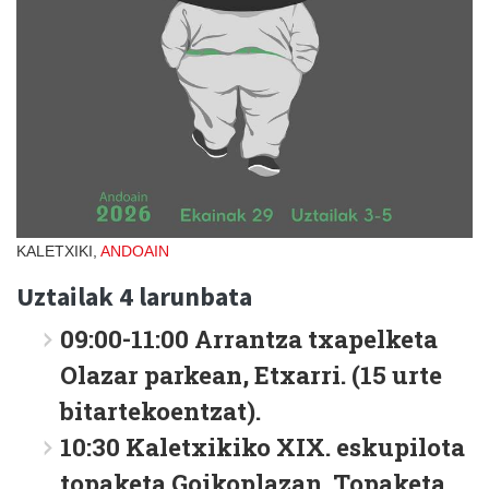
KALETXIKI,
ANDOAIN
Uztailak 4 larunbata
09:00-11:00 Arrantza txapelketa
Olazar parkean, Etxarri. (15 urte
bitartekoentzat).
10:30 Kaletxikiko XIX. eskupilota
topaketa Goikoplazan. Topaketa