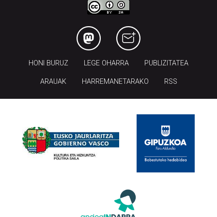
HONI BURUZ
LEGE OHARRA
PUBLIZITATEA
ARAUAK
HARREMANETARAKO
RSS