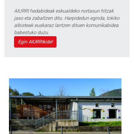
AIURRI hedabideak eskualdeko nortasun hitzak
jaso eta zabaltzen ditu. Harpidedun eginda, tokiko
albisteak euskaraz lantzen dituen komunikabidea
babestuko duzu.
Egin AIURRIkide!