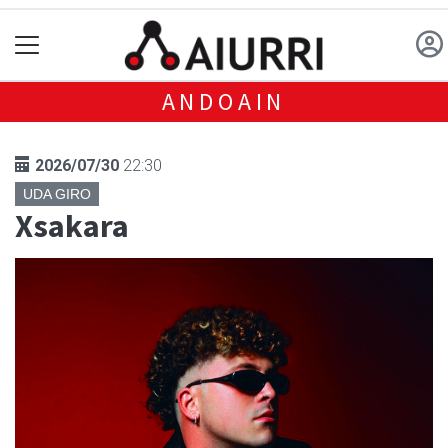
ANDOAIN
2026/07/30
22:30
UDA GIRO
Xsakara