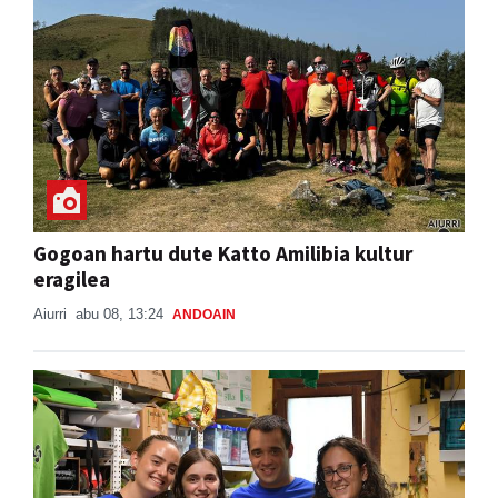
Gogoan hartu dute Katto Amilibia kultur
eragilea
Aiurri
abu 08, 13:24
ANDOAIN