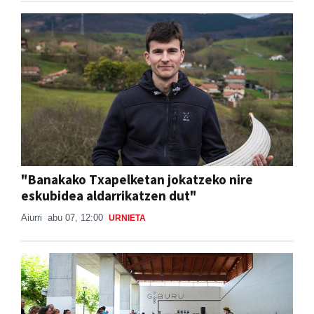
"Banakako Txapelketan jokatzeko nire
eskubidea aldarrikatzen dut"
Aiurri
abu 07, 12:00
URNIETA