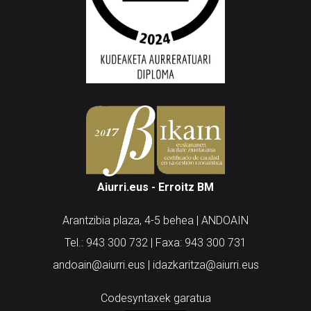
Aiurri.eus - Erroitz BM
Arantzibia plaza, 4-5 behea | ANDOAIN
Tel.: 943 300 732 | Faxa: 943 300 731
andoain@aiurri.eus | idazkaritza@aiurri.eus
Codesyntaxek garatua