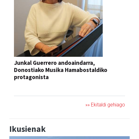
Junkal Guerrero andoaindarra,
Donostiako Musika Hamabostaldiko
protagonista
KONTZERTUA
»» Ekitaldi gehiago
Ikusienak