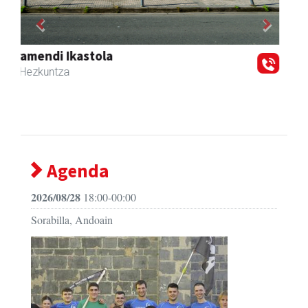
Previous
Next
Salkin
Andoain
- Merkatari elkarteak
Agenda
2026/08/28
18:00-00:00
Sorabilla, Andoain