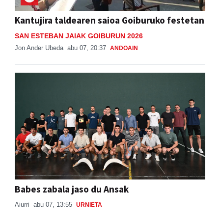
Kantujira taldearen saioa Goiburuko festetan
SAN ESTEBAN JAIAK GOIBURUN 2026
Jon Ander Ubeda
abu 07, 20:37
ANDOAIN
Babes zabala jaso du Ansak
Aiurri
abu 07, 13:55
URNIETA