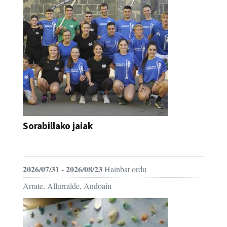
Sorabillako jaiak
FESTAK
2026/07/31 - 2026/08/23
Hainbat ordu
Arrate, Allurralde, Andoain