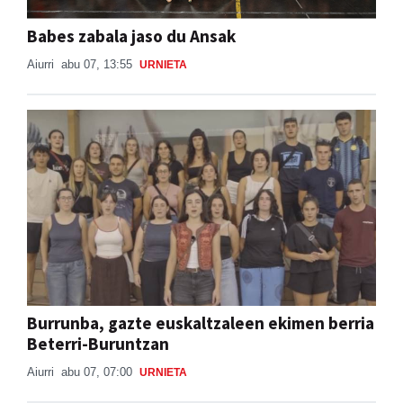
Babes zabala jaso du Ansak
Aiurri
abu 07, 13:55
URNIETA
Burrunba, gazte euskaltzaleen ekimen berria
Beterri-Buruntzan
Aiurri
abu 07, 07:00
URNIETA