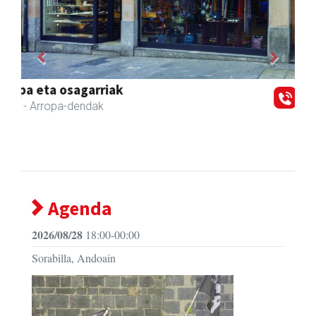
Previous
Next
Belkoain fisioterapia zerbitzua
Andoain
- Fisioterapia
Agenda
2026/08/28
18:00-00:00
Sorabilla, Andoain