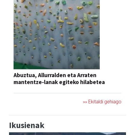
Abuztua, Allurralden eta Arraten
mantentze-lanak egiteko hilabetea
»» Ekitaldi gehiago
Ikusienak