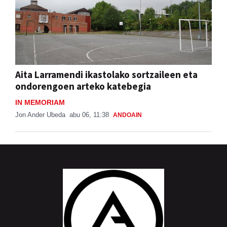
Aita Larramendi ikastolako sortzaileen eta
ondorengoen arteko katebegia
IN MEMORIAM
Jon Ander Ubeda
abu 06, 11:38
ANDOAIN