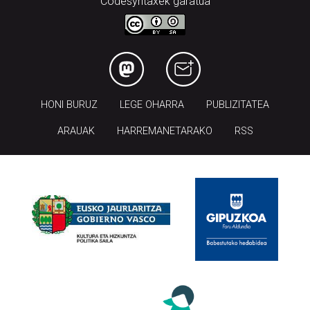
Codesyntaxek garatua
HONI BURUZ
LEGE OHARRA
PUBLIZITATEA
ARAUAK
HARREMANETARAKO
RSS