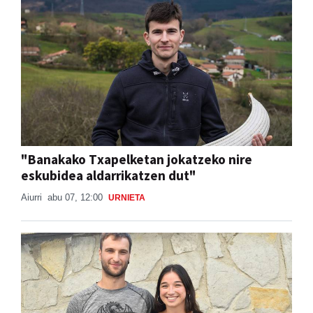
"Banakako Txapelketan jokatzeko nire
eskubidea aldarrikatzen dut"
Aiurri
abu 07, 12:00
URNIETA