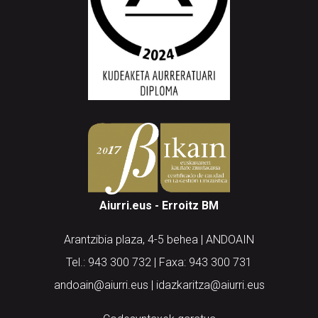
Aiurri.eus - Erroitz BM
Arantzibia plaza, 4-5 behea | ANDOAIN
Tel.: 943 300 732 | Faxa: 943 300 731
andoain@aiurri.eus | idazkaritza@aiurri.eus