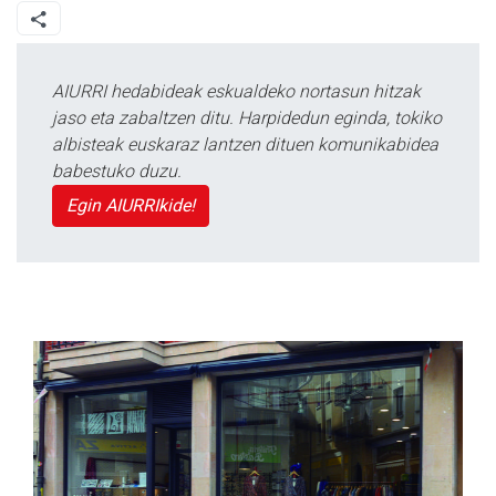
AIURRI hedabideak eskualdeko nortasun hitzak
jaso eta zabaltzen ditu. Harpidedun eginda, tokiko
albisteak euskaraz lantzen dituen komunikabidea
babestuko duzu.
Egin AIURRIkide!