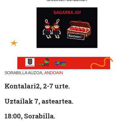
SORABILLA AUZOA,
ANDOAIN
Kontalari2, 2-7 urte.
Uztailak 7, asteartea.
18:00, Sorabilla.