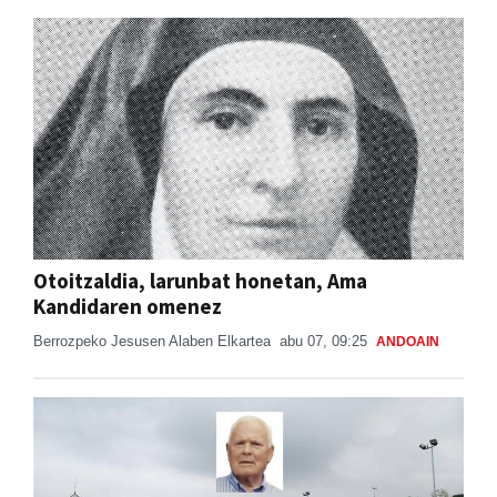
Otoitzaldia, larunbat honetan, Ama
Kandidaren omenez
Berrozpeko Jesusen Alaben Elkartea
abu 07, 09:25
ANDOAIN