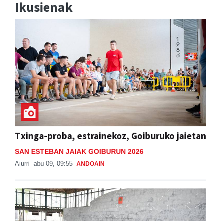
Ikusienak
Txinga-proba, estrainekoz, Goiburuko jaietan
SAN ESTEBAN JAIAK GOIBURUN 2026
Aiurri
abu 09, 09:55
ANDOAIN