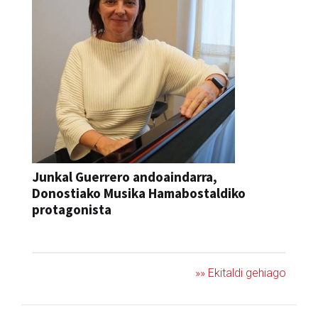
Junkal Guerrero andoaindarra,
Donostiako Musika Hamabostaldiko
protagonista
KONTZERTUA
»» Ekitaldi gehiago