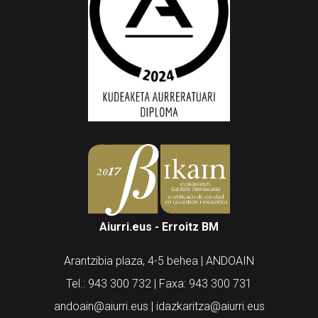
Aiurri.eus - Erroitz BM
Arantzibia plaza, 4-5 behea | ANDOAIN
Tel.: 943 300 732 | Faxa: 943 300 731
andoain@aiurri.eus | idazkaritza@aiurri.eus