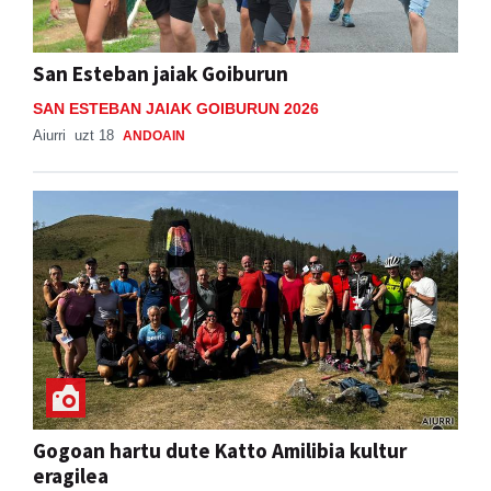
San Esteban jaiak Goiburun
SAN ESTEBAN JAIAK GOIBURUN 2026
Aiurri
uzt 18
ANDOAIN
Gogoan hartu dute Katto Amilibia kultur
eragilea