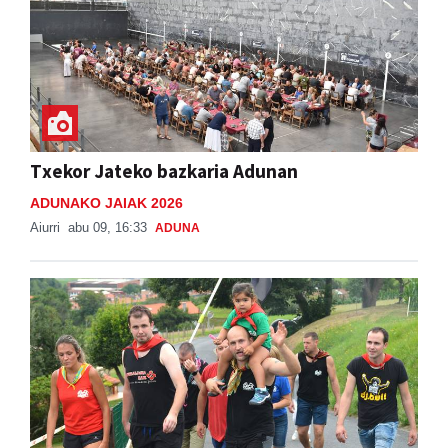
Txekor Jateko bazkaria Adunan
ADUNAKO JAIAK 2026
Aiurri
abu 09, 16:33
ADUNA