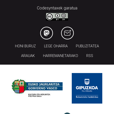
Codesyntaxek garatua
HONI BURUZ
LEGE OHARRA
PUBLIZITATEA
ARAUAK
HARREMANETARAKO
RSS