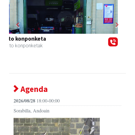
Previous
Next
Urrats inprimategia
Andoain
- Inprimategiak
Agenda
2026/08/28
18:00-00:00
Sorabilla, Andoain