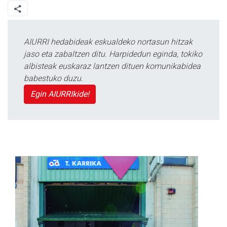
AIURRI hedabideak eskualdeko nortasun hitzak
jaso eta zabaltzen ditu. Harpidedun eginda, tokiko
albisteak euskaraz lantzen dituen komunikabidea
babestuko duzu.
Egin AIURRIkide!