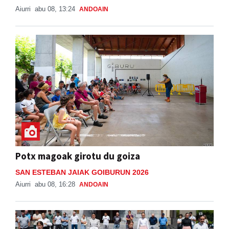
Aiurri
abu 08, 13:24
ANDOAIN
Potx magoak girotu du goiza
SAN ESTEBAN JAIAK GOIBURUN 2026
Aiurri
abu 08, 16:28
ANDOAIN