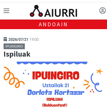
ANDOAIN
2026/07/21
19:00
IPUINGIRO
Ispiluak