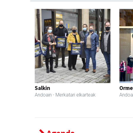
Salkin
Ormen
Andoain
- Merkatari elkarteak
Andoa