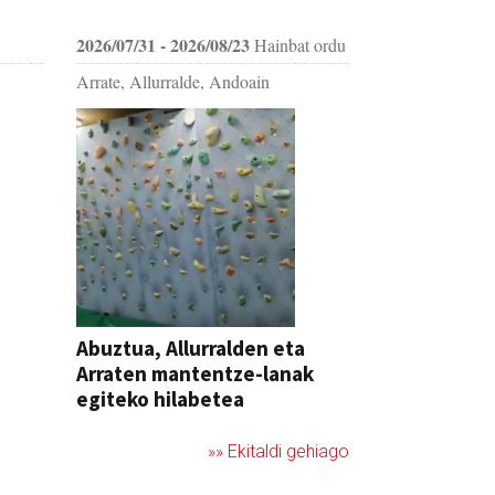
2026/07/31 - 2026/08/23
Hainbat ordu
Arrate, Allurralde, Andoain
Abuztua, Allurralden eta
Arraten mantentze-lanak
egiteko hilabetea
»» Ekitaldi gehiago