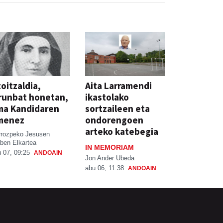
oitzaldia,
Aita Larramendi
runbat honetan,
ikastolako
ma Kandidaren
sortzaileen eta
menez
ondorengoen
arteko katebegia
rrozpeko Jesusen
ben Elkartea
IN MEMORIAM
 07, 09:25
ANDOAIN
Jon Ander Ubeda
abu 06, 11:38
ANDOAIN