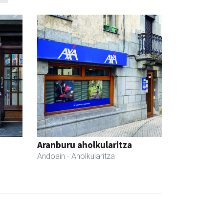
Aranburu aholkularitza
Andoain
- Aholkularitza