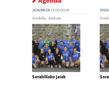
Agenda
2026/08/28
2026/
18:00-00:00
Sorabilla, Andoain
Sorab
Sorabillako jaiak
Sora
FESTAK
FEST