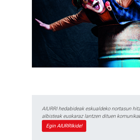
AIURRI hedabideak eskualdeko nortasun hitza
albisteak euskaraz lantzen dituen komunika
Egin AIURRIkide!