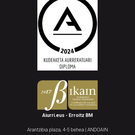
Aiurri.eus - Erroitz BM
Arantzibia plaza, 4-5 behea | ANDOAIN