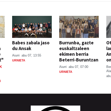
Babes zabala jaso
Burrunba, gazte
Ot
n
du Ansak
euskaltzaleen
la
e
ekimen berria
A
Aiurri
abu 07, 13:55
t"
Beterri-Buruntzan
o
URNIETA
K
Aiurri
abu 07, 07:00
Be
Ala
URNIETA
abu
N