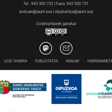
Tel.: 943 300 732 | Faxa: 943 300 731
andoain@aiurri.eus | idazkaritza@aiurri.eus
Codesyntaxek garatua
LEGE OHARRA
PUBLIZITATEA
ARAUAK
HARREMANET