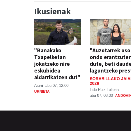
Ikusienak
"Banakako
"Auzotarrek oso
Txapelketan
ondo erantzute
jokatzeko nire
dute, beti daud
eskubidea
laguntzeko pres
aldarrikatzen dut"
SORABILLAKO JAIA
2026
Aiurri
abu 07, 12:00
Lide Ruiz Telleria
URNIETA
abu 07, 08:00
ANDOAI