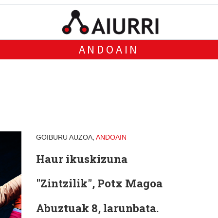
ANDOAIN
GOIBURU AUZOA,
ANDOAIN
Haur ikuskizuna
"Zintzilik", Potx Magoa
Abuztuak 8, larunbata.