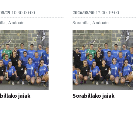
08/29
2026/08/30
10:30-00:00
12:00-19:00
illa, Andoain
Sorabilla, Andoain
billako jaiak
Sorabillako jaiak
AK
FESTAK