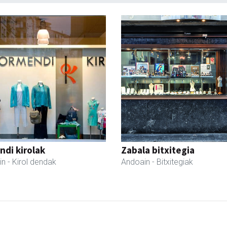
di kirolak
Zabala bitxitegia
in
- Kirol dendak
Andoain
- Bitxitegiak