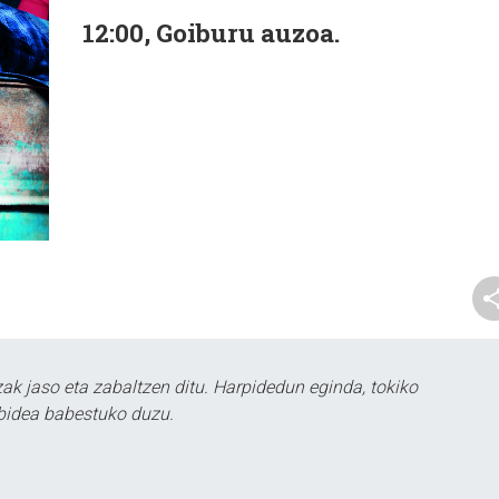
12:00, Goiburu auzoa.
k jaso eta zabaltzen ditu. Harpidedun eginda, tokiko
bidea babestuko duzu.