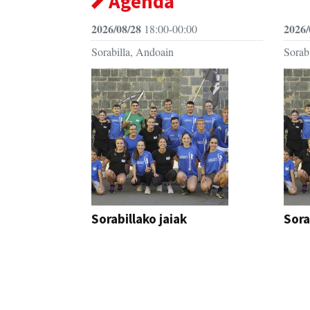
Agenda
2026/08/28
2026/
18:00-00:00
Sorabilla, Andoain
Sorab
Sorabillako jaiak
Sora
FESTAK
FEST