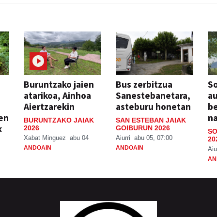
Buruntzako jaien
Bus zerbitzua
So
atarikoa, Ainhoa
Sanestebanetara,
au
Aiertzarekin
asteburu honetan
be
ien
n
BURUNTZAKO JAIAK
SAN ESTEBAN JAIAK
k
2026
GOIBURUN 2026
SO
Xabat Minguez
abu 04
Aiurri
abu 05, 07:00
20
ANDOAIN
ANDOAIN
Aiu
AN