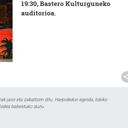
19:30, Bastero Kulturguneko
auditorioa.
k jaso eta zabaltzen ditu. Harpidedun eginda, tokiko
bidea babestuko duzu.