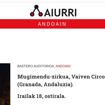
ANDOAIN
BASTERO AUDITORIOA,
ANDOAIN
Mugimendu-zirkua, Vaiven Circo
(Granada, Andaluzia).
Irailak 18, ostirala.