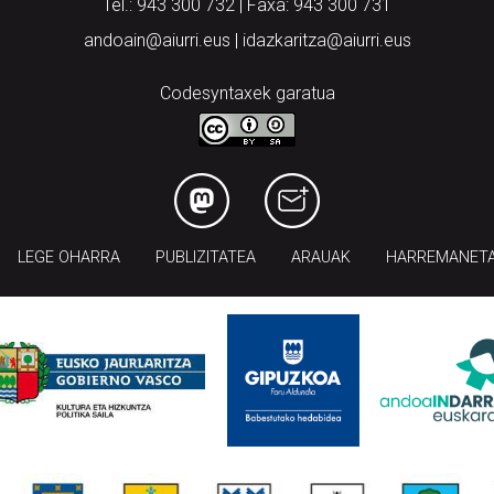
Tel.: 943 300 732 | Faxa: 943 300 731
andoain@aiurri.eus | idazkaritza@aiurri.eus
Codesyntaxek garatua
LEGE OHARRA
PUBLIZITATEA
ARAUAK
HARREMANET