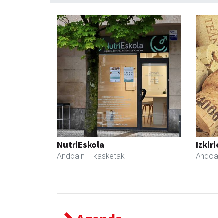
NutriEskola
Izkir
Andoain
- Ikasketak
Andoa