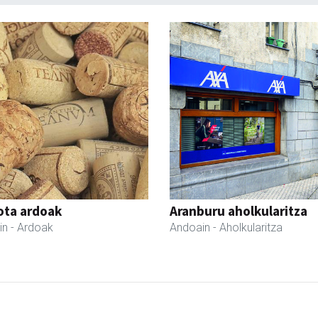
iota ardoak
Aranburu aholkularitza
in
- Ardoak
Andoain
- Aholkularitza