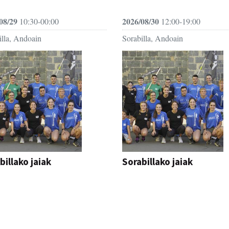
08/29
2026/08/30
10:30-00:00
12:00-19:00
illa, Andoain
Sorabilla, Andoain
billako jaiak
Sorabillako jaiak
AK
FESTAK