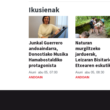
Ikusienak
Junkal Guerrero
Naturan
andoaindarra,
murgiltzeko
Donostiako Musika
jarduerak,
Hamabostaldiko
Leizaran Bisitar
protagonista
Etxearen eskuti
Aiurri
abu 05, 07:00
Aiurri
abu 05, 08:30
ANDOAIN
ANDOAIN