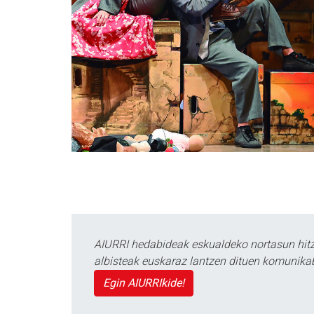
AIURRI hedabideak eskualdeko nortasun hitza
albisteak euskaraz lantzen dituen komunika
Egin AIURRIkide!