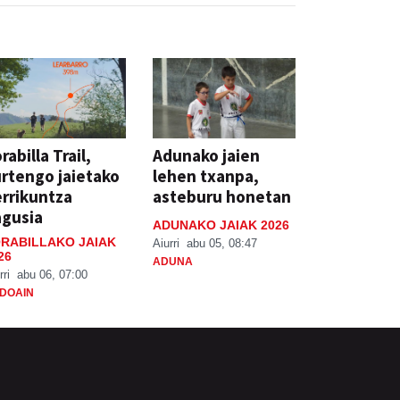
rabilla Trail,
Adunako jaien
rtengo jaietako
lehen txanpa,
rrikuntza
asteburu honetan
agusia
ADUNAKO JAIAK 2026
RABILLAKO JAIAK
Aiurri
abu 05, 08:47
26
ADUNA
rri
abu 06, 07:00
DOAIN