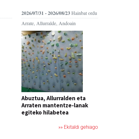
2026/07/31 - 2026/08/23
Hainbat ordu
Arrate, Allurralde, Andoain
Abuztua, Allurralden eta
Arraten mantentze-lanak
egiteko hilabetea
»» Ekitaldi gehiago