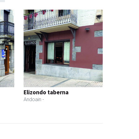
Elizondo taberna
Andoain
-