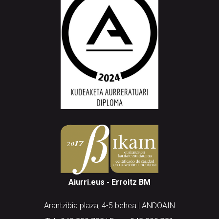
Aiurri.eus - Erroitz BM
Arantzibia plaza, 4-5 behea | ANDOAIN