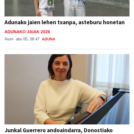
Adunako jaien lehen txanpa, asteburu honetan
ADUNAKO JAIAK 2026
Aiurri
abu 05, 08:47
ADUNA
Junkal Guerrero andoaindarra, Donostiako