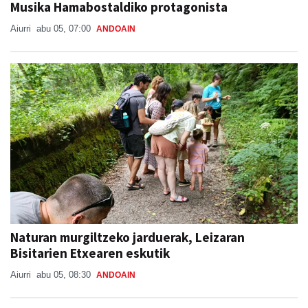
Musika Hamabostaldiko protagonista
Aiurri
abu 05, 07:00
ANDOAIN
Naturan murgiltzeko jarduerak, Leizaran
Bisitarien Etxearen eskutik
Aiurri
abu 05, 08:30
ANDOAIN