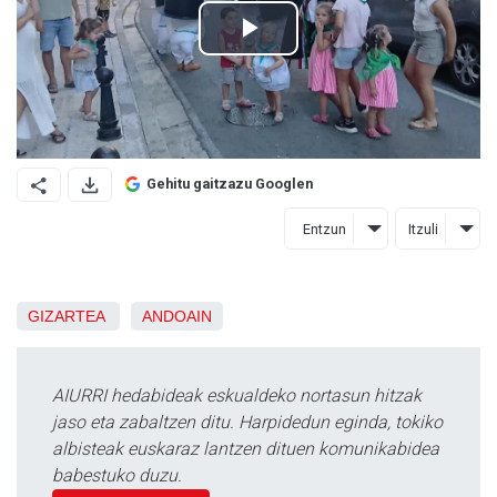
Gehitu gaitzazu Googlen
Entzun
Itzuli
GIZARTEA
ANDOAIN
AIURRI hedabideak eskualdeko nortasun hitzak
jaso eta zabaltzen ditu. Harpidedun eginda, tokiko
albisteak euskaraz lantzen dituen komunikabidea
babestuko duzu.