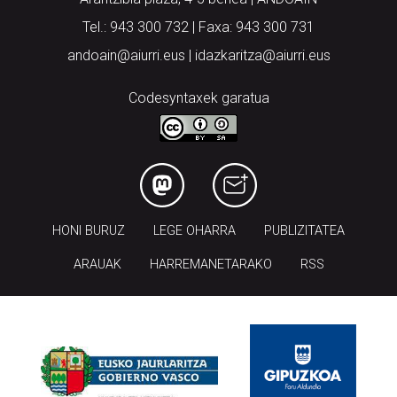
Tel.: 943 300 732 | Faxa: 943 300 731
andoain@aiurri.eus | idazkaritza@aiurri.eus
Codesyntaxek garatua
HONI BURUZ
LEGE OHARRA
PUBLIZITATEA
ARAUAK
HARREMANETARAKO
RSS