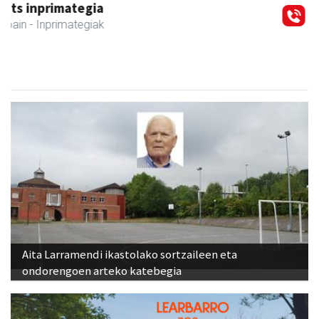
Txindoki taberna
Andoain
-
Aita Larramendi ikastolako sortzaileen eta
ondorengoen arteko katebegia