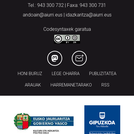
Tel.: 943 300 732 | Faxa: 943 300 731
andoain@aiurri.eus | idazkaritza@aiurri.eus
Codesyntaxek garatua
HONI BURUZ
LEGE OHARRA
PUBLIZITATEA
ARAUAK
HARREMANETARAKO
RSS