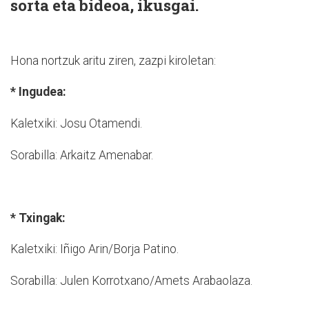
sorta eta bideoa, ikusgai.
Hona nortzuk aritu ziren, zazpi kiroletan:
* Ingudea:
Kaletxiki: Josu Otamendi.
Sorabilla: Arkaitz Amenabar.
* Txingak:
Kaletxiki: Iñigo Arin/Borja Patino.
Sorabilla: Julen Korrotxano/Amets Arabaolaza.