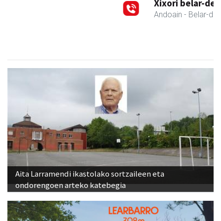
Xixori belar-denda
Andoain
- Belar-denda
Aita Larramendi ikastolako sortzaileen eta
ondorengoen arteko katebegia