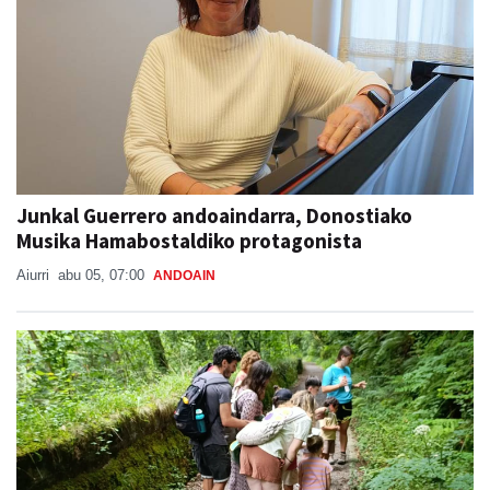
Junkal Guerrero andoaindarra, Donostiako
Musika Hamabostaldiko protagonista
Aiurri
abu 05, 07:00
ANDOAIN