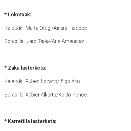
* Lokotxak:
Kaletxiki: Marta Otegi/Ainara Paredes.
Sorabilla: Izaro Tapia/Ane Amenabar.
* Zaku lasterketa:
Kaletxiki: Ruben Lozano/Iñigo Arin.
Sorabilla: Xabier Alkorta/Koldo Ponce.
* Karretilla lasterketa: