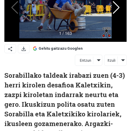
Gehitu gaitzazu Googlen
Entzun
Itzuli
Sorabillako taldeak irabazi zuen (4-3)
herri kirolen desafioa Kaletxikin,
zazpi kiroletan indarrak neurtu eta
gero. Ikuskizun polita osatu zuten
Sorabilla eta Kaletxikiko kirolariek,
ikusleen gozamenerako. Argazki-