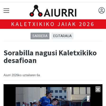
KALETXIKIKO JAIAK 2026
SARRERA
EGITARAUA
Sorabilla nagusi Kaletxikiko
desafioan
Aiurri
2026ko uztailaren 6a