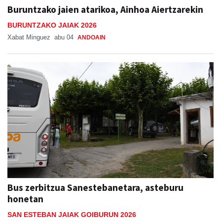
Buruntzako jaien atarikoa, Ainhoa Aiertzarekin
BURUNTZAKO JAIAK 2026
Xabat Minguez
abu 04
ANDOAIN
Bus zerbitzua Sanestebanetara, asteburu
honetan
SAN ESTEBAN JAIAK GOIBURUN 2026