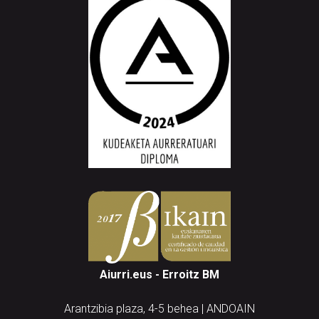
Aiurri.eus - Erroitz BM
Arantzibia plaza, 4-5 behea | ANDOAIN