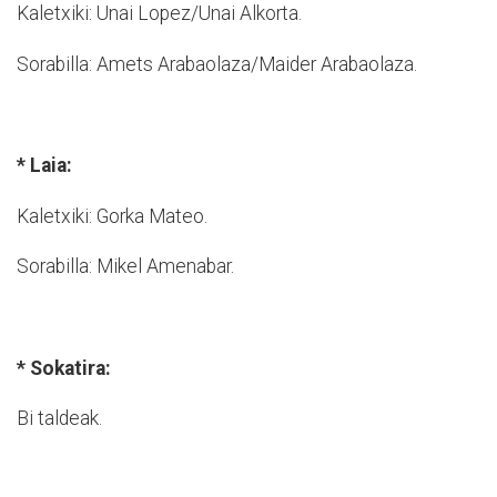
Kaletxiki: Unai Lopez/Unai Alkorta.
Sorabilla: Amets Arabaolaza/Maider Arabaolaza.
* Laia:
Kaletxiki: Gorka Mateo.
Sorabilla: Mikel Amenabar.
* Sokatira:
Bi taldeak.