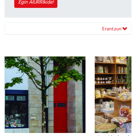
Egin AIURRIkide!
Erantzun
Previous
Next