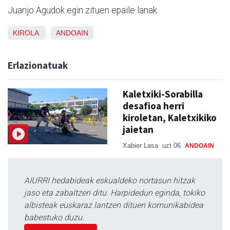
Juanjo Agudok egin zituen epaile lanak.
KIROLA
ANDOAIN
Erlazionatuak
Kaletxiki-Sorabilla
desafioa herri
kiroletan, Kaletxikiko
jaietan
Xabier Lasa
uzt 06
ANDOAIN
AIURRI hedabideak eskualdeko nortasun hitzak
jaso eta zabaltzen ditu. Harpidedun eginda, tokiko
albisteak euskaraz lantzen dituen komunikabidea
babestuko duzu.