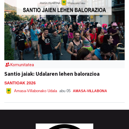
Komunitatea
Santio jaiak: Udalaren lehen balorazioa
SANTIOAK 2026
Amasa-Villabonako Udala
abu 05
AMASA-VILLABONA