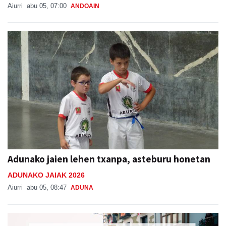
Aiurri
abu 05, 07:00
ANDOAIN
Adunako jaien lehen txanpa, asteburu honetan
ADUNAKO JAIAK 2026
Aiurri
abu 05, 08:47
ADUNA