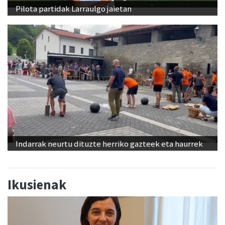
Pilota partidak Larraulgo jaietan
Indarrak neurtu dituzte herriko gazteek eta haurrek
Ikusienak