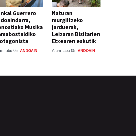
nkal Guerrero
Naturan
doaindarra,
murgiltzeko
nostiako Musika
jarduerak,
amabostaldiko
Leizaran Bisitarien
otagonista
Etxearen eskutik
rri
abu 05
Aiurri
abu 05
ANDOAIN
ANDOAIN