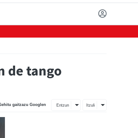
on de tango
Gehitu gaitzazu Googlen
Entzun
Itzuli