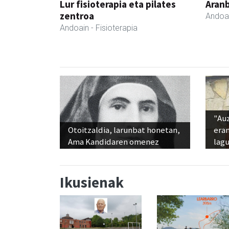
Lur fisioterapia eta pilates
Aranb
zentroa
Andoa
Andoain
- Fisioterapia
"Au
Otoitzaldia, larunbat honetan,
era
Ama Kandidaren omenez
lag
Ikusienak