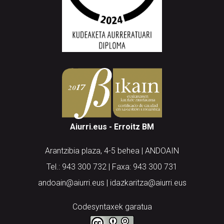
Aiurri.eus - Erroitz BM
Arantzibia plaza, 4-5 behea | ANDOAIN
Tel.: 943 300 732 | Faxa: 943 300 731
andoain@aiurri.eus | idazkaritza@aiurri.eus
Codesyntaxek garatua