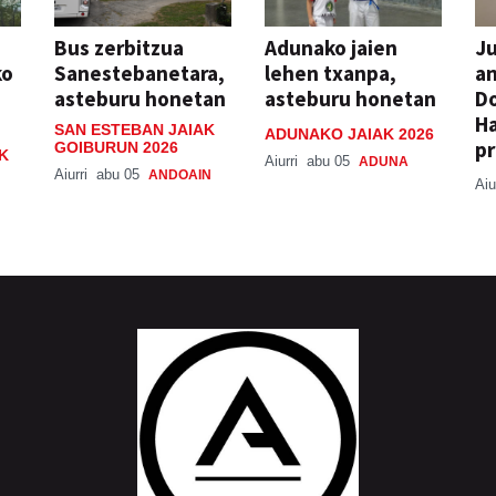
Bus zerbitzua
Adunako jaien
Ju
ko
Sanestebanetara,
lehen txanpa,
an
asteburu honetan
asteburu honetan
Do
H
SAN ESTEBAN JAIAK
ADUNAKO JAIAK 2026
pr
GOIBURUN 2026
K
Aiurri
abu 05
ADUNA
Aiurri
abu 05
ANDOAIN
Aiu