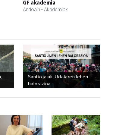
GF akademia
Andoain
- Akademiak
a,
Santio jaiak: Udalaren lehen
balorazioa