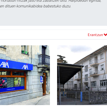
ortasun hitzak jaso eta zabaltzen ditu. Harpidedun eginda,
tzen dituen komunikabidea babestuko duzu.
Erantzun