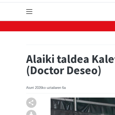
Alaiki taldea Kal
(Doctor Deseo)
Aiurri
2026ko uztailaren 6a