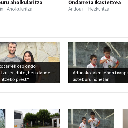
uru aholkularitza
Ondarreta Ikastetxea
in
- Aholkularitza
Andoain
- Hezkuntza
zotarrek oso ondo
ntzuten dute, beti daude
Adunako jaien lehen txanp
untzeko prest"
asteburu honetan