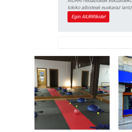
AIURRI hedabideak eskualdeko n
tokiko albisteak euskaraz lan
Egin AIURRIkide!