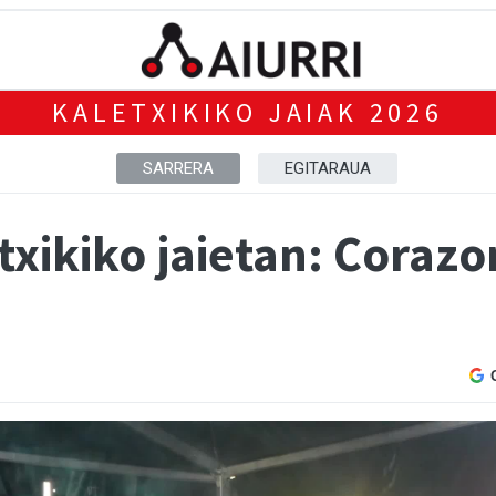
KALETXIKIKO JAIAK 2026
SARRERA
EGITARAUA
etxikiko jaietan: Coraz