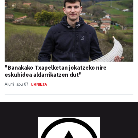
"Banakako Txapelketan jokatzeko nire
eskubidea aldarrikatzen dut"
Aiurri
abu 07
URNIETA