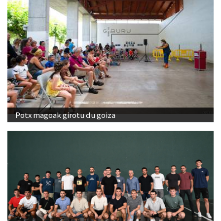
Potx magoak girotu du goiza