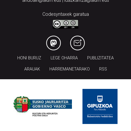
andoain@aiurri.eus | idazkaritza@aiurri.eus
Codesyntaxek garatua
HONI BURUZ
LEGE OHARRA
PUBLIZITATEA
ARAUAK
HARREMANETARAKO
RSS