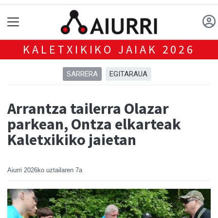
KALETXIKIKO JAIAK 2026
SARRERA
EGITARAUA
Arrantza tailerra Olazar
parkean, Ontza elkarteak
Kaletxikiko jaietan
Aiurri
2026ko uztailaren 7a