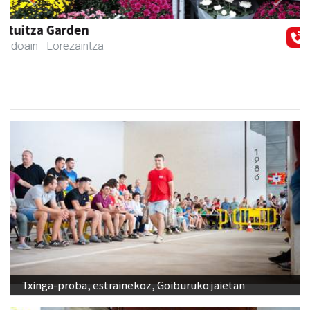
Previous
Next
Xixori belar-denda
Andoain
- Belar-denda
Txinga-proba, estrainekoz, Goiburuko jaietan