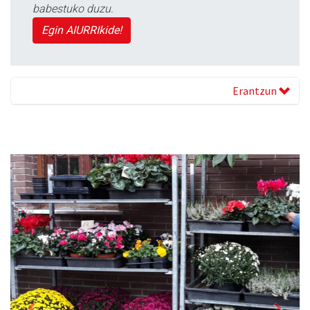
babestuko duzu.
Egin AIURRIkide!
Erantzun