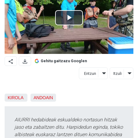
Gehitu gaitzazu Googlen
Entzun
Itzuli
KIROLA
ANDOAIN
AIURRI hedabideak eskualdeko nortasun hitzak
jaso eta zabaltzen ditu. Harpidedun eginda, tokiko
albisteak euskaraz lantzen dituen komunikabidea