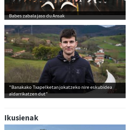
Babes zabala jaso du Ansak
"Banakako Txapelketan jokatzeko nire eskubidea
aldarrikatzen dut"
Ikusienak