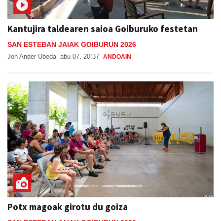
Kantujira taldearen saioa Goiburuko festetan
SAN ESTEBAN JAIAK GOIBURUN 2026
Jon Ander Ubeda
abu 07, 20:37
ANDOAIN
Potx magoak girotu du goiza