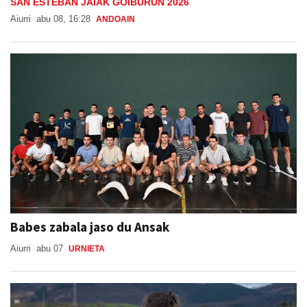
SAN ESTEBAN JAIAK GOIBURUN 2026
Aiurri
abu 08, 16:28
ANDOAIN
Babes zabala jaso du Ansak
Aiurri
abu 07
URNIETA