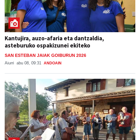
Kantujira, auzo-afaria eta dantzaldia,
asteburuko ospakizunei ekiteko
SAN ESTEBAN JAIAK GOIBURUN 2026
Aiurri
abu 08, 09:31
ANDOAIN