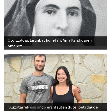
Otoitzaldia, larunbat honetan, Ama Kandidaren
omenez
"Auzotarrek oso ondo erantzuten dute, beti daude