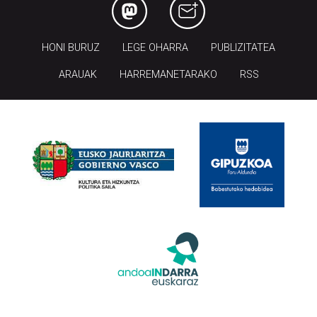
HONI BURUZ
LEGE OHARRA
PUBLIZITATEA
ARAUAK
HARREMANETARAKO
RSS