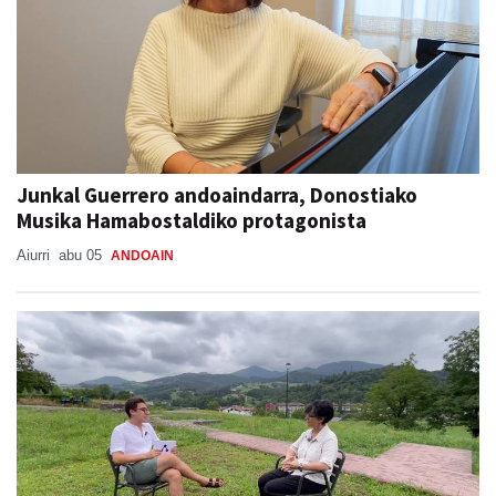
Junkal Guerrero andoaindarra, Donostiako
Musika Hamabostaldiko protagonista
Aiurri
abu 05
ANDOAIN