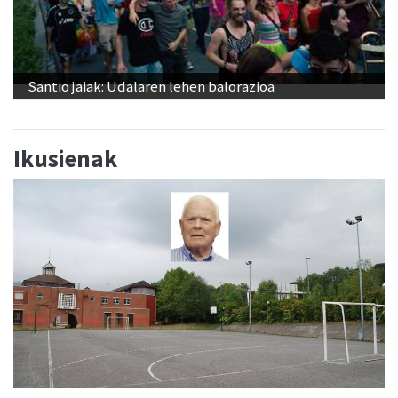
Santio jaiak: Udalaren lehen balorazioa
Ikusienak