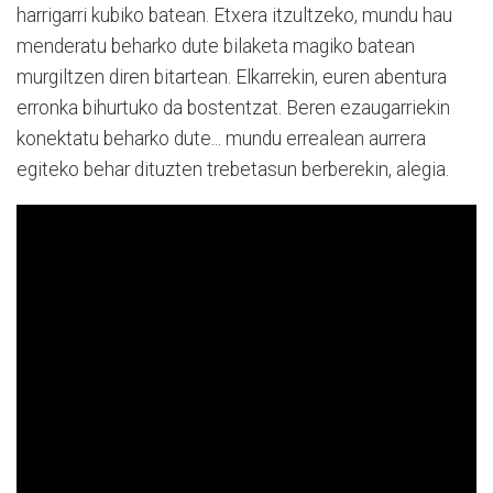
harrigarri kubiko batean. Etxera itzultzeko, mundu hau
menderatu beharko dute bilaketa magiko batean
murgiltzen diren bitartean. Elkarrekin, euren abentura
erronka bihurtuko da bostentzat. Beren ezaugarriekin
konektatu beharko dute... mundu errealean aurrera
egiteko behar dituzten trebetasun berberekin, alegia.