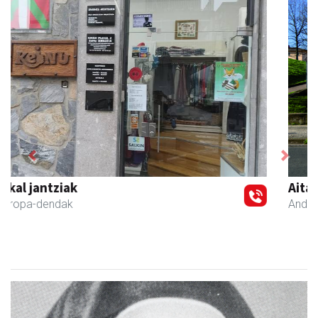
Previous
Next
Aita Larramendi Ikastola
Andoain
- Hezkuntza