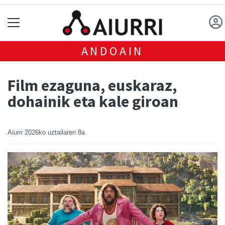
ANDOAIN
Film ezaguna, euskaraz,
dohainik eta kale giroan
Aiurri
2026ko uztailaren 8a