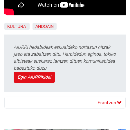
KULTURA
ANDOAIN
AIURRI hedabideak eskualdeko nortasun hitzak
jaso eta zabaltzen ditu. Harpidedun eginda, tokiko
albisteak euskaraz lantzen dituen komunikabidea
babestuko duzu.
Egin AIURRIkide!
Erantzun