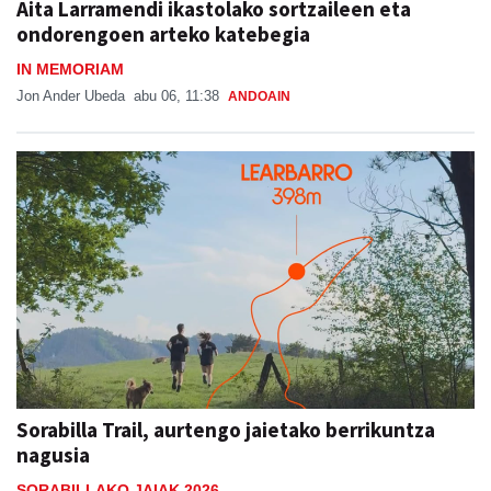
Aita Larramendi ikastolako sortzaileen eta
ondorengoen arteko katebegia
IN MEMORIAM
Jon Ander Ubeda
abu 06, 11:38
ANDOAIN
Sorabilla Trail, aurtengo jaietako berrikuntza
nagusia
SORABILLAKO JAIAK 2026