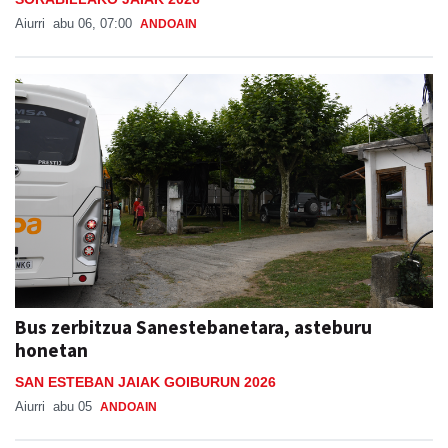
Aiurri
abu 06, 07:00
ANDOAIN
Bus zerbitzua Sanestebanetara, asteburu
honetan
SAN ESTEBAN JAIAK GOIBURUN 2026
Aiurri
abu 05
ANDOAIN