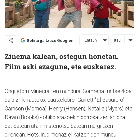
Entzun
Itzuli
Gehitu gaitzazu Googlen
Zinema kalean, ostegun honetan.
Film aski ezaguna, eta euskaraz.
Ongi etorri Minecraften mundura. Sormena funtsezkoa
da bizirik irauteko. Lau xelebre -Garrett "El Basurero"
Garrison (Momoa), Henry (Hansen), Natalie (Myers) eta
Dawn (Brooks) - ohiko arazoekin borrokatzen ari dira
bat-batean atari misteriotsu batean murgiltzen
direnean. Hots, irudimenaz elikatzen den mundu