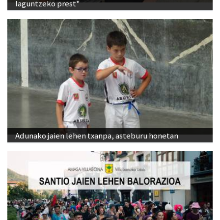
laguntzeko prest"
Adunako jaien lehen txanpa, asteburu honetan