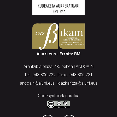
Aiurri.eus - Erroitz BM
Arantzibia plaza, 4-5 behea | ANDOAIN
Tel.: 943 300 732 | Faxa: 943 300 731
andoain@aiurri.eus | idazkaritza@aiurri.eus
Codesyntaxek garatua