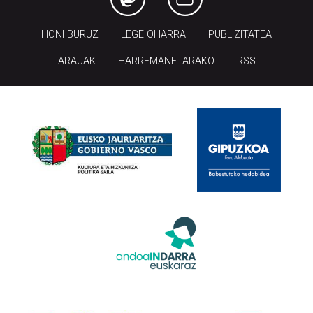
HONI BURUZ
LEGE OHARRA
PUBLIZITATEA
ARAUAK
HARREMANETARAKO
RSS