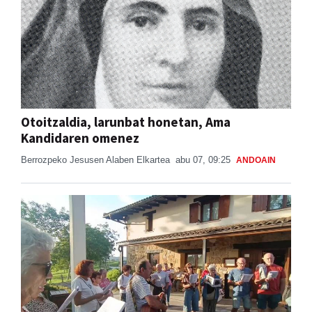
Otoitzaldia, larunbat honetan, Ama
Kandidaren omenez
Berrozpeko Jesusen Alaben Elkartea
abu 07, 09:25
ANDOAIN