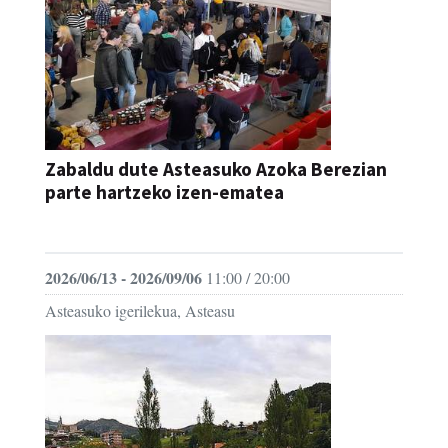
Zabaldu dute Asteasuko Azoka Berezian
parte hartzeko izen-ematea
AZOKA
2026/06/13 - 2026/09/06
11:00 / 20:00
Asteasuko igerilekua, Asteasu