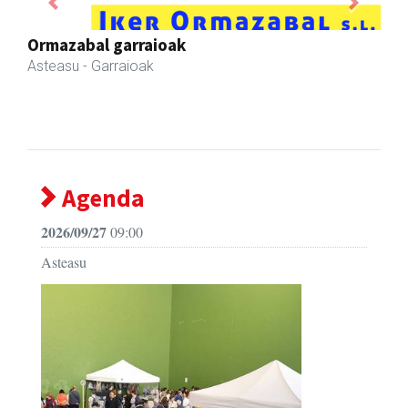
Previous
Next
Bixente Otegi Lizaso S. L.
Asteasu
- Asfaltoak
Agenda
2026/09/27
09:00
Asteasu