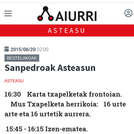
ASTEASU
2015/06/20
02:00
BESTELAKOAK
Sanpedroak Asteasun
ASTEASU
16:30 Karta txapelketak frontoian.
Mus Txapelketa herrikoia: 16 urte
arte eta 16 urtetik aurrera.
15:45 - 16:15 Izen-ematea.