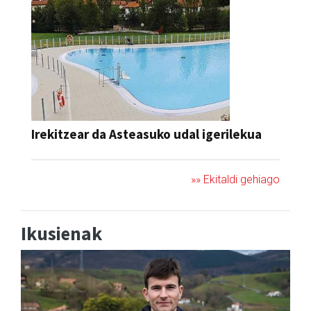
Irekitzear da Asteasuko udal igerilekua
»» Ekitaldi gehiago
Ikusienak