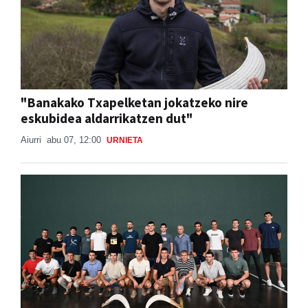
"Banakako Txapelketan jokatzeko nire
eskubidea aldarrikatzen dut"
Aiurri
abu 07, 12:00
URNIETA