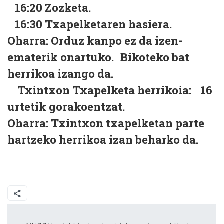
16:20 Zozketa.
16:30 Txapelketaren hasiera.
Oharra: Orduz kanpo ez da izen-
ematerik onartuko. Bikoteko bat
herrikoa izango da.
Txintxon Txapelketa herrikoia: 16
urtetik gorakoentzat.
Oharra: Txintxon txapelketan parte
hartzeko herrikoa izan beharko da.