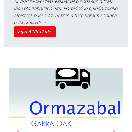
AIURRI hedabideak eskualdeko nortasun hitzak
jaso eta zabaltzen ditu. Harpidedun eginda, tokiko
albisteak euskaraz lantzen dituen komunikabidea
babestuko duzu.
Egin AIURRIkide!