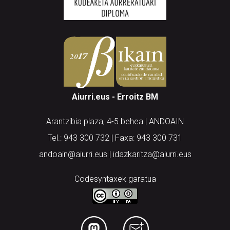
Aiurri.eus - Erroitz BM
Arantzibia plaza, 4-5 behea | ANDOAIN
Tel.: 943 300 732 | Faxa: 943 300 731
andoain@aiurri.eus | idazkaritza@aiurri.eus
Codesyntaxek garatua