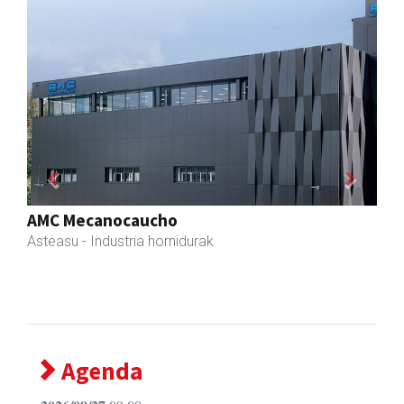
Previous
Next
Ormazabal garraioak
Asteasu
- Garraioak
Agenda