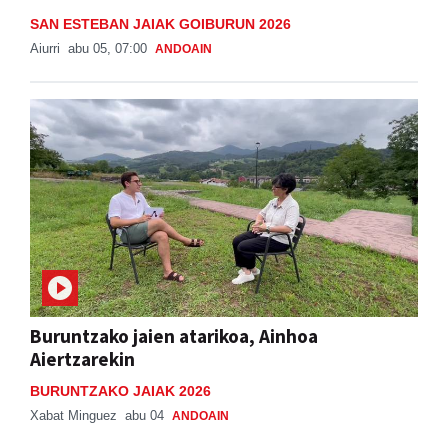
SAN ESTEBAN JAIAK GOIBURUN 2026
Aiurri
abu 05, 07:00
ANDOAIN
Buruntzako jaien atarikoa, Ainhoa
Aiertzarekin
BURUNTZAKO JAIAK 2026
Xabat Minguez
abu 04
ANDOAIN