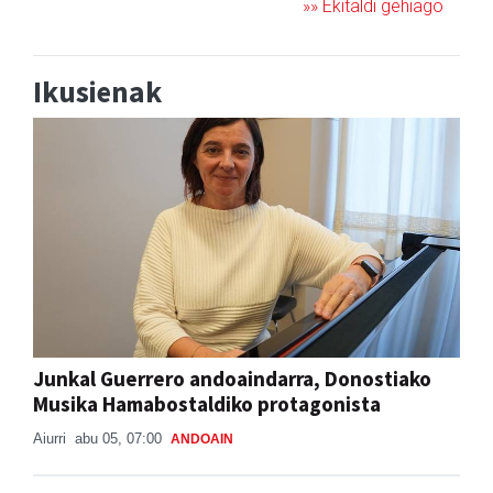
»» Ekitaldi gehiago
Ikusienak
Junkal Guerrero andoaindarra, Donostiako
Musika Hamabostaldiko protagonista
Aiurri
abu 05, 07:00
ANDOAIN