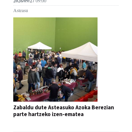
2026/09/27
09:00
Asteasu
Zabaldu dute Asteasuko Azoka Berezian
parte hartzeko izen-ematea
AZOKA