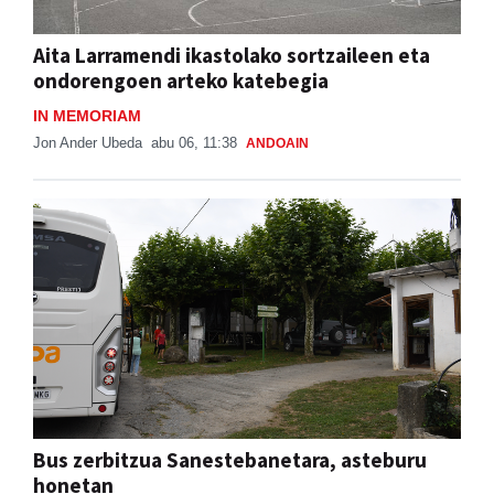
Aita Larramendi ikastolako sortzaileen eta
ondorengoen arteko katebegia
IN MEMORIAM
Jon Ander Ubeda
abu 06, 11:38
ANDOAIN
Bus zerbitzua Sanestebanetara, asteburu
honetan