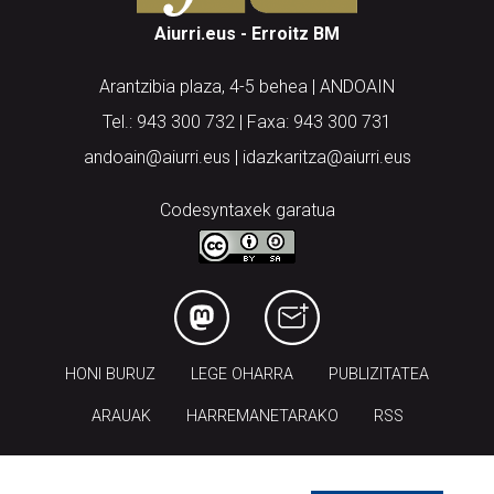
Aiurri.eus - Erroitz BM
Arantzibia plaza, 4-5 behea | ANDOAIN
Tel.: 943 300 732 | Faxa: 943 300 731
andoain@aiurri.eus | idazkaritza@aiurri.eus
Codesyntaxek garatua
HONI BURUZ
LEGE OHARRA
PUBLIZITATEA
ARAUAK
HARREMANETARAKO
RSS