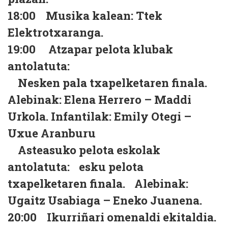
18:00 Musika kalean: Ttek
Elektrotxaranga.
19:00 Atzapar pelota klubak
antolatuta:
Nesken pala txapelketaren finala.
Alebinak: Elena Herrero – Maddi
Urkola. Infantilak: Emily Otegi –
Uxue Aranburu
Asteasuko pelota eskolak
antolatuta: esku pelota
txapelketaren finala. Alebinak:
Ugaitz Usabiaga – Eneko Juanena.
20:00 Ikurriñari omenaldi ekitaldia.