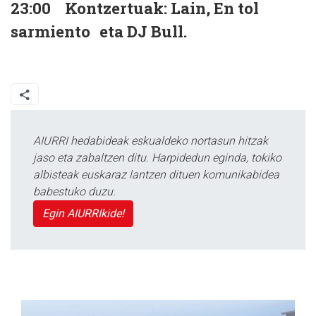
23:00 Kontzertuak: Lain, En tol
sarmiento eta DJ Bull.
AIURRI hedabideak eskualdeko nortasun hitzak
jaso eta zabaltzen ditu. Harpidedun eginda, tokiko
albisteak euskaraz lantzen dituen komunikabidea
babestuko duzu.
Egin AIURRIkide!