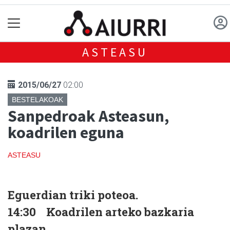
ASTEASU
2015/06/27
02:00
BESTELAKOAK
Sanpedroak Asteasun,
koadrilen eguna
ASTEASU
Eguerdian triki poteoa.
14:30 Koadrilen arteko bazkaria
plazan.