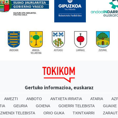
Gertuko informazioa, euskaraz
AMEZTI
ANBOTO
ANTXETA IRRATIA
ATARIA
AZP
TIA
GEURIA
GOIENA
GOIERRI TELEBISTA
GUAIXE
IZMENDI TELEBISTA
ORIO GUKA
TXINTXARRI
ZARAUT