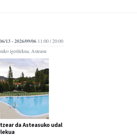
06/13 - 2026/09/06
11:00 / 20:00
suko igerilekua, Asteasu
itzear da Asteasuko udal
ilekua