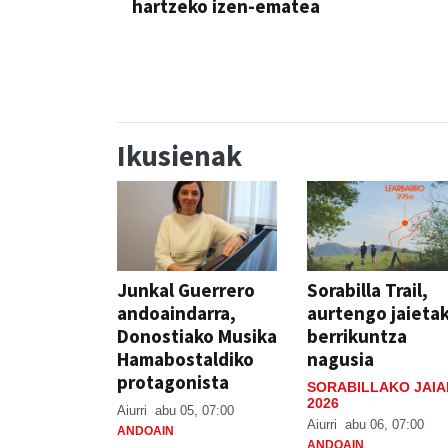
hartzeko izen-ematea
AZOKA
Ikusienak
Junkal Guerrero
Sorabilla Trail,
andoaindarra,
aurtengo jaieta
Donostiako Musika
berrikuntza
Hamabostaldiko
nagusia
protagonista
SORABILLAKO JAIA
2026
Aiurri
abu 05, 07:00
Aiurri
abu 06, 07:00
ANDOAIN
ANDOAIN