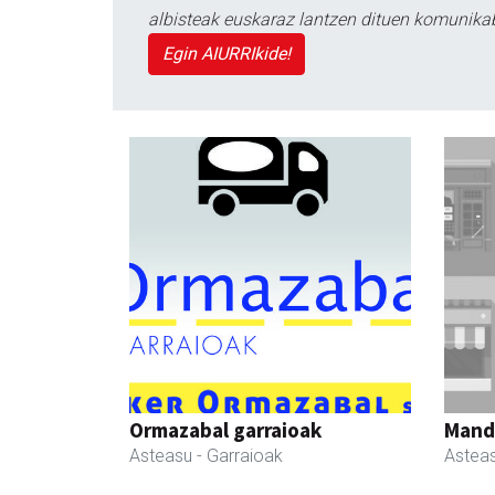
albisteak euskaraz lantzen dituen komunika
Egin AIURRIkide!
Ormazabal garraioak
Manda
Asteasu
- Garraioak
Astea