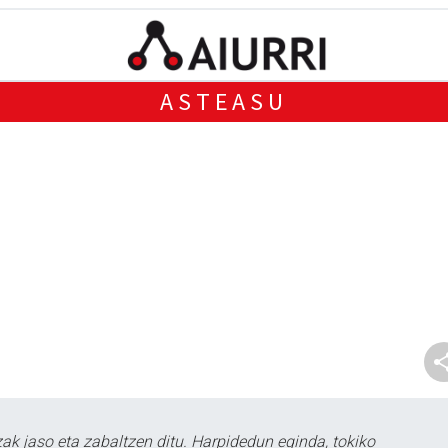
ASTEASU
k jaso eta zabaltzen ditu. Harpidedun eginda, tokiko