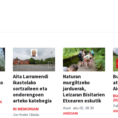
Aita Larramendi
Naturan
Bu
ko
ikastolako
murgiltzeko
at
sortzaileen eta
jarduerak,
Ai
ondorengoen
Leizaran Bisitarien
BU
arteko katebegia
Etxearen eskutik
20
K
Xa
Aiurri
abu 05, 08:30
IN MEMORIAM
AN
ANDOAIN
Jon Ander Ubeda