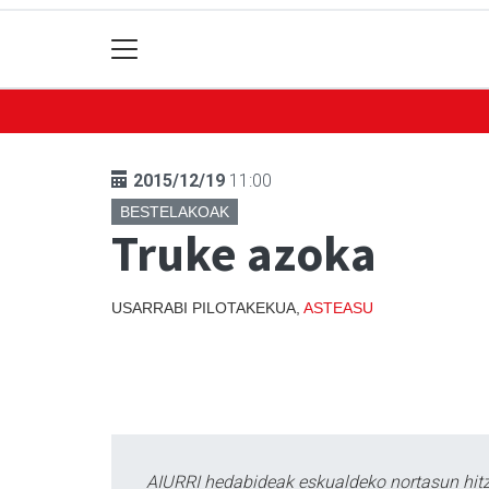
2015/12/19
11:00
BESTELAKOAK
Truke azoka
USARRABI PILOTAKEKUA,
ASTEASU
AIURRI hedabideak eskualdeko nortasun hitza