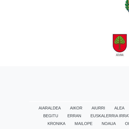
AIARALDEA
AIKOR
AIURRI
ALEA
BEGITU
ERRAN
EUSKALERRIA IRRA
KRONIKA
MAILOPE
NOAUA
O