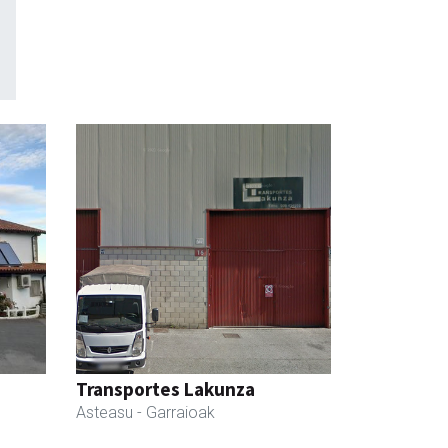
Transportes Lakunza
Asteasu
- Garraioak