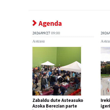
Agenda
2026/09/27
2026/
09:00
Asteasu
Astea
Zabaldu dute Asteasuko
Irek
Azoka Berezian parte
iger