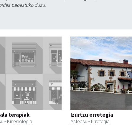
bidea babestuko duzu.
la terapiak
Izurtzu erretegia
su
- Kinesiologia
Asteasu
- Erretegia