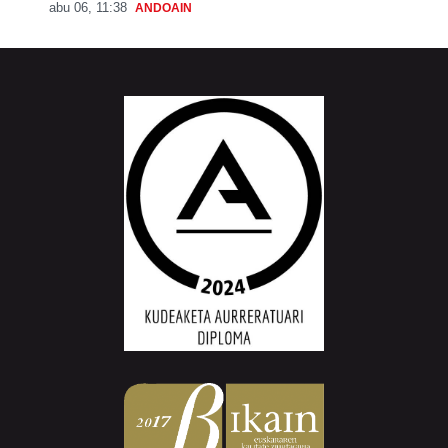
abu 06, 11:38
ANDOAIN