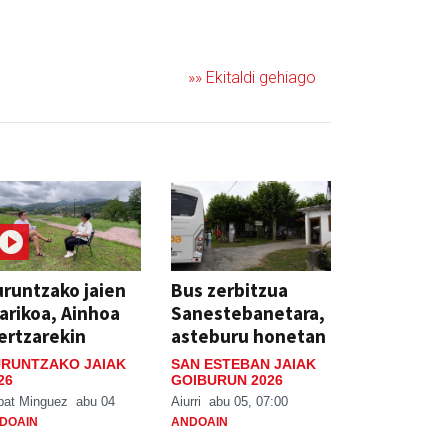
»» Ekitaldi gehiago
runtzako jaien
Bus zerbitzua
arikoa, Ainhoa
Sanestebanetara,
ertzarekin
asteburu honetan
RUNTZAKO JAIAK
SAN ESTEBAN JAIAK
26
GOIBURUN 2026
bat Minguez
abu 04
Aiurri
abu 05, 07:00
DOAIN
ANDOAIN