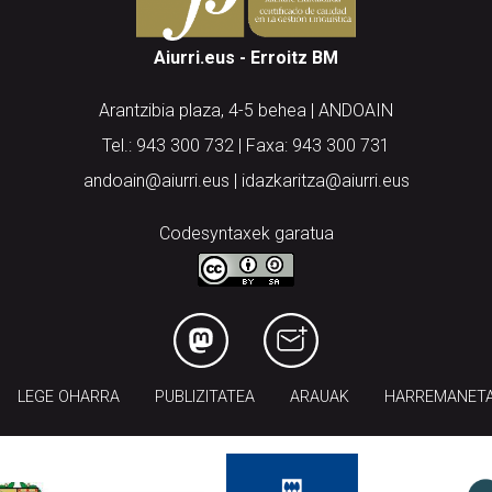
Aiurri.eus - Erroitz BM
Arantzibia plaza, 4-5 behea | ANDOAIN
Tel.: 943 300 732 | Faxa: 943 300 731
andoain@aiurri.eus | idazkaritza@aiurri.eus
Codesyntaxek garatua
LEGE OHARRA
PUBLIZITATEA
ARAUAK
HARREMANET