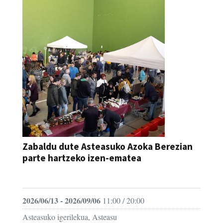
Zabaldu dute Asteasuko Azoka Berezian
parte hartzeko izen-ematea
AZOKA
2026/06/13 - 2026/09/06
11:00 / 20:00
Asteasuko igerilekua, Asteasu