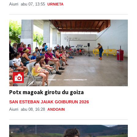
Aiurri
abu 07, 13:55
URNIETA
Potx magoak girotu du goiza
SAN ESTEBAN JAIAK GOIBURUN 2026
Aiurri
abu 08, 16:28
ANDOAIN