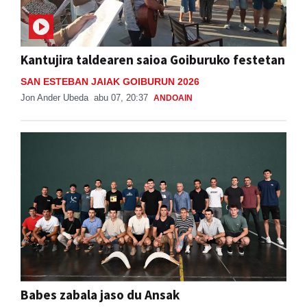
Kantujira taldearen saioa Goiburuko festetan
SAN ESTEBAN JAIAK GOIBURUN 2026
Jon Ander Ubeda
abu 07, 20:37
ANDOAIN
Babes zabala jaso du Ansak