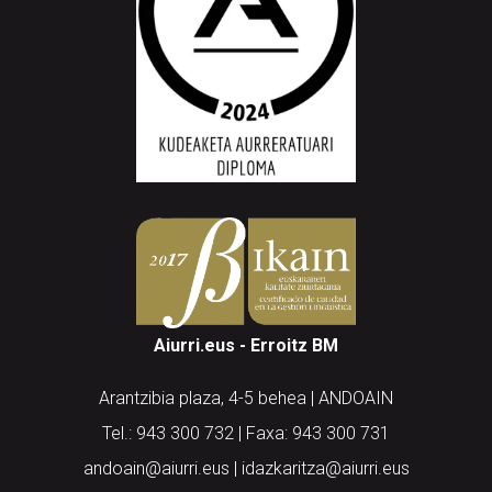
Aiurri.eus - Erroitz BM
Arantzibia plaza, 4-5 behea | ANDOAIN
Tel.: 943 300 732 | Faxa: 943 300 731
andoain@aiurri.eus | idazkaritza@aiurri.eus