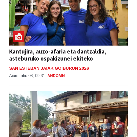
Kantujira, auzo-afaria eta dantzaldia,
asteburuko ospakizunei ekiteko
SAN ESTEBAN JAIAK GOIBURUN 2026
Aiurri
abu 08, 09:31
ANDOAIN