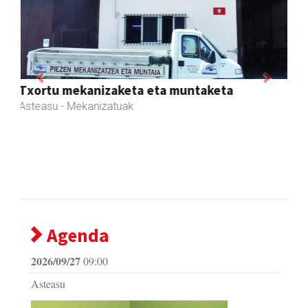
Previous
Next
Mandala terapiak
Asteasu
- Kinesiologia
Agenda
2026/09/27
09:00
Asteasu