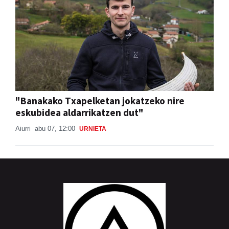
"Banakako Txapelketan jokatzeko nire
eskubidea aldarrikatzen dut"
Aiurri
abu 07, 12:00
URNIETA