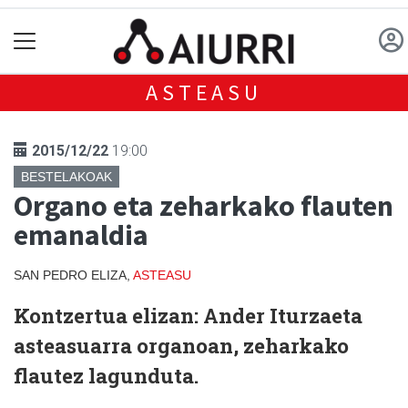
ASTEASU
2015/12/22
19:00
BESTELAKOAK
Organo eta zeharkako flauten
emanaldia
SAN PEDRO ELIZA,
ASTEASU
Kontzertua elizan: Ander Iturzaeta
asteasuarra organoan, zeharkako
flautez lagunduta.