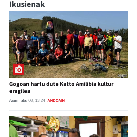
Ikusienak
Gogoan hartu dute Katto Amilibia kultur
eragilea
Aiurri
abu 08, 13:24
ANDOAIN