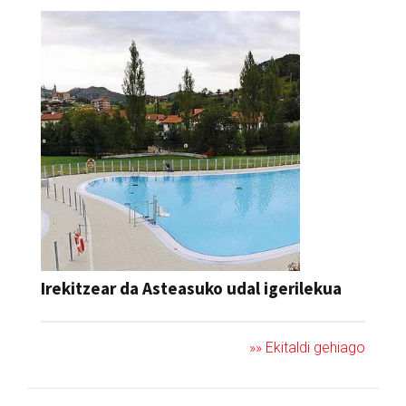
Irekitzear da Asteasuko udal igerilekua
»» Ekitaldi gehiago