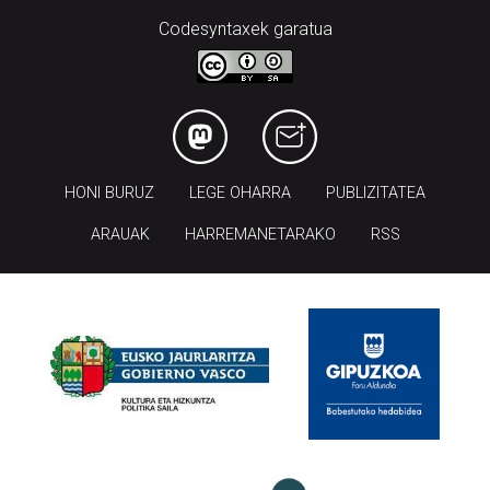
Codesyntaxek garatua
HONI BURUZ
LEGE OHARRA
PUBLIZITATEA
ARAUAK
HARREMANETARAKO
RSS