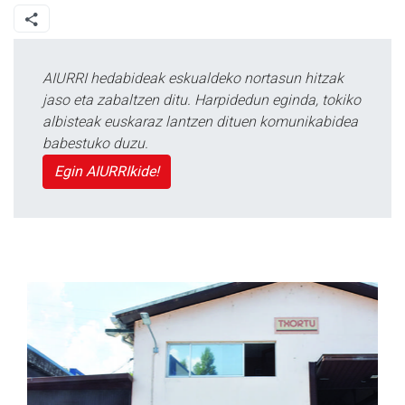
AIURRI hedabideak eskualdeko nortasun hitzak
jaso eta zabaltzen ditu. Harpidedun eginda, tokiko
albisteak euskaraz lantzen dituen komunikabidea
babestuko duzu.
Egin AIURRIkide!