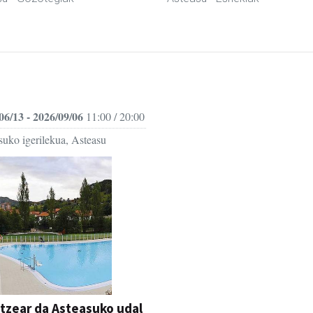
06/13 - 2026/09/06
11:00 / 20:00
suko igerilekua, Asteasu
itzear da Asteasuko udal