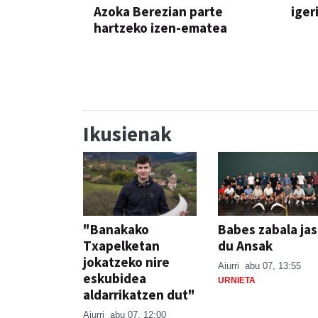
Azoka Berezian parte
iger
hartzeko izen-ematea
AZOKA
Ikusienak
"Banakako
Babes zabala ja
Txapelketan
du Ansak
jokatzeko nire
Aiurri
abu 07, 13:55
eskubidea
URNIETA
aldarrikatzen dut"
Aiurri
abu 07, 12:00