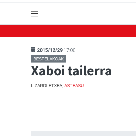
2015/12/29
17:00
BESTELAKOAK
Xaboi tailerra
LIZARDI ETXEA,
ASTEASU