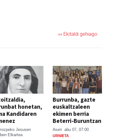
»» Ekitaldi gehiago
oitzaldia,
Burrunba, gazte
runbat honetan,
euskaltzaleen
ma Kandidaren
ekimen berria
menez
Beterri-Buruntzan
rrozpeko Jesusen
Aiurri
abu 07, 07:00
ben Elkartea
URNIETA