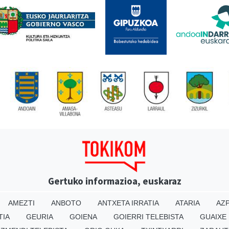
Gertuko informazioa, euskaraz
AMEZTI
ANBOTO
ANTXETA IRRATIA
ATARIA
AZP
TIA
GEURIA
GOIENA
GOIERRI TELEBISTA
GUAIXE