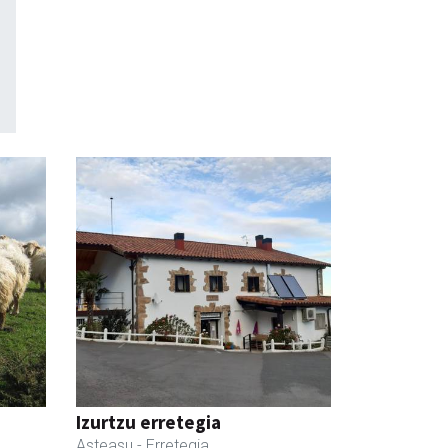
Izurtzu erretegia
Asteasu
- Erretegia