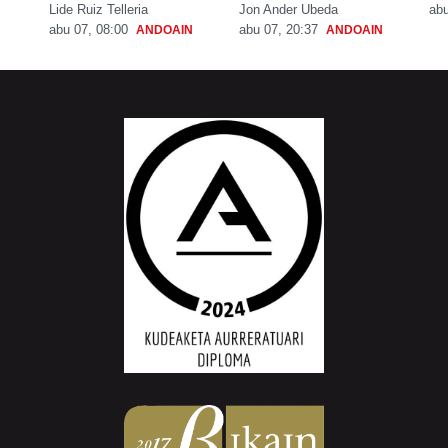
Lide Ruiz Telleria
Jon Ander Ubeda
abu
abu 07, 08:00
abu 07, 20:37
ANDOAIN
ANDOAIN