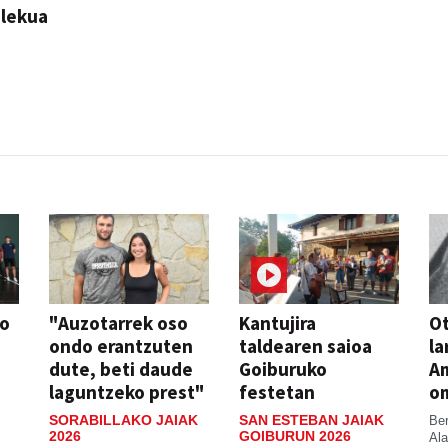
ilekua
so
"Auzotarrek oso
Kantujira
Ot
ondo erantzuten
taldearen saioa
la
dute, beti daude
Goiburuko
A
laguntzeko prest"
festetan
o
SORABILLAKO JAIAK
SAN ESTEBAN JAIAK
Be
2026
GOIBURUN 2026
Ala