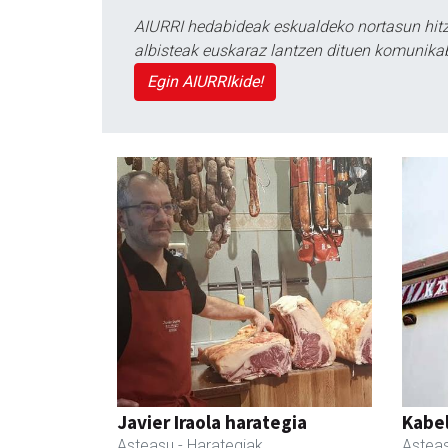
AIURRI hedabideak eskualdeko nortasun hitza
albisteak euskaraz lantzen dituen komunika
Egin AIURRIkide!
Javier Iraola harategia
Kabe
Asteasu
- Harategiak
Astea