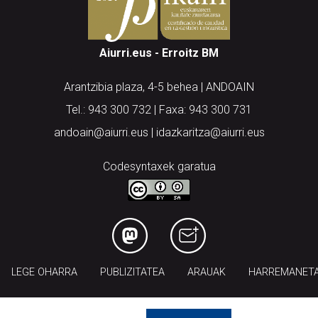
Aiurri.eus - Erroitz BM
Arantzibia plaza, 4-5 behea | ANDOAIN
Tel.: 943 300 732 | Faxa: 943 300 731
andoain@aiurri.eus | idazkaritza@aiurri.eus
Codesyntaxek garatua
LEGE OHARRA
PUBLIZITATEA
ARAUAK
HARREMANET