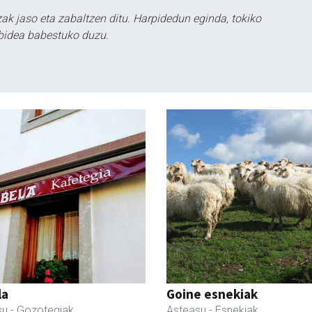
k jaso eta zabaltzen ditu. Harpidedun eginda, tokiko
bidea babestuko duzu.
la
Goine esnekiak
su
- Gozotegiak
Asteasu
- Esnekiak