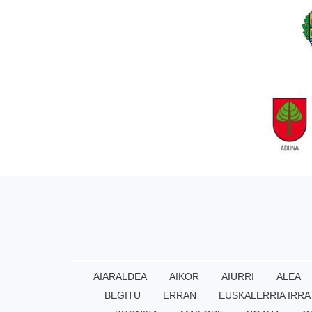
AIARALDEA
AIKOR
AIURRI
ALEA
BEGITU
ERRAN
EUSKALERRIA IRRA