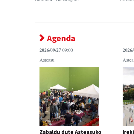
Agenda
2026/09/27
2026/
09:00
Asteasu
Astea
Zabaldu dute Asteasuko
Irek