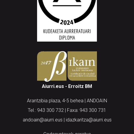
Aiurri.eus - Erroitz BM
Arantzibia plaza, 4-5 behea | ANDOAIN
Tel.: 943 300 732 | Faxa: 943 300 731
andoain@aiurri.eus | idazkaritza@aiurri.eus