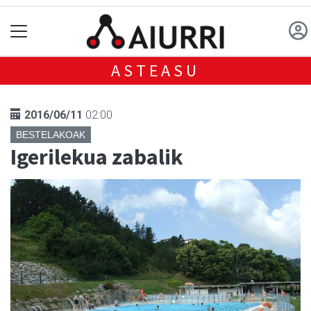
ASTEASU
2016/06/11
02:00
BESTELAKOAK
Igerilekua zabalik