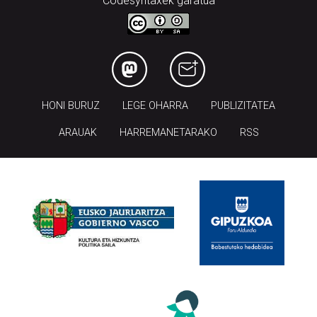
Codesyntaxek garatua
HONI BURUZ
LEGE OHARRA
PUBLIZITATEA
ARAUAK
HARREMANETARAKO
RSS