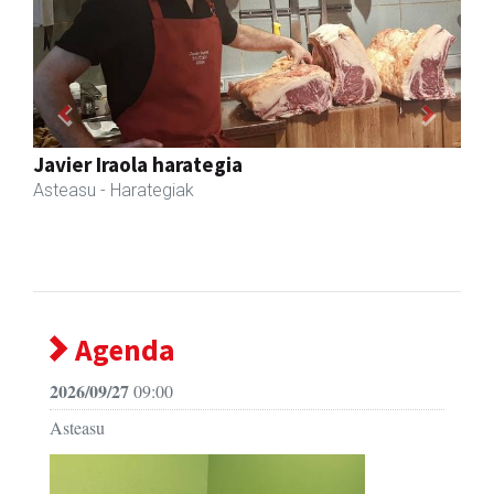
Previous
Next
Iturri-Ondo jatetxea
Asteasu
- Jatetxeak
Agenda
2026/09/27
09:00
Asteasu