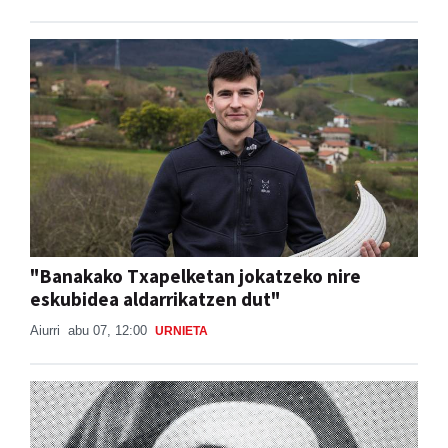
"Banakako Txapelketan jokatzeko nire
eskubidea aldarrikatzen dut"
Aiurri
abu 07, 12:00
URNIETA