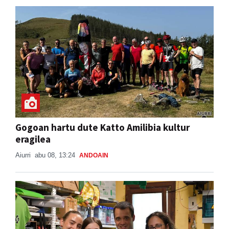
Gogoan hartu dute Katto Amilibia kultur
eragilea
Aiurri
abu 08, 13:24
ANDOAIN