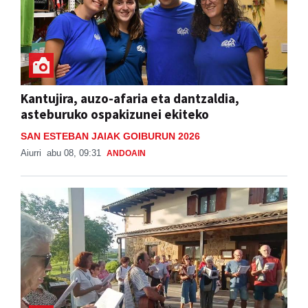
Kantujira, auzo-afaria eta dantzaldia,
asteburuko ospakizunei ekiteko
SAN ESTEBAN JAIAK GOIBURUN 2026
Aiurri
abu 08, 09:31
ANDOAIN