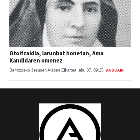
Otoitzaldia, larunbat honetan, Ama
Kandidaren omenez
Berrozpeko Jesusen Alaben Elkartea
abu 07, 09:25
ANDOAIN