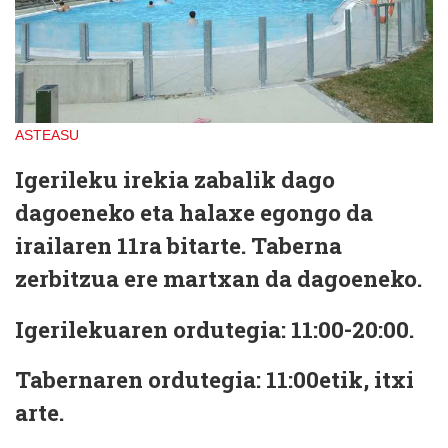
ASTEASU
Igerileku irekia zabalik dago
dagoeneko eta halaxe egongo da
irailaren 11ra bitarte. Taberna
zerbitzua ere martxan da dagoeneko.
Igerilekuaren ordutegia: 11:00-20:00.
Tabernaren ordutegia: 11:00etik, itxi
arte.