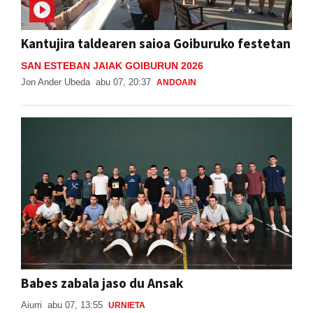
Kantujira taldearen saioa Goiburuko festetan
SAN ESTEBAN JAIAK GOIBURUN 2026
Jon Ander Ubeda
abu 07, 20:37
ANDOAIN
Babes zabala jaso du Ansak
Aiurri
abu 07, 13:55
URNIETA