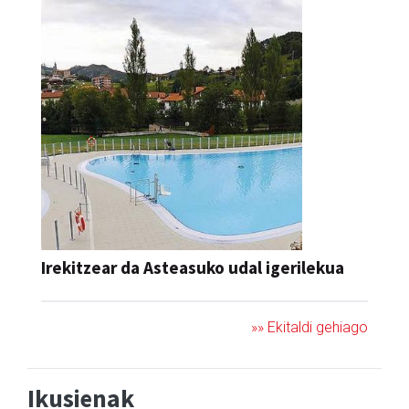
Irekitzear da Asteasuko udal igerilekua
»» Ekitaldi gehiago
Ikusienak