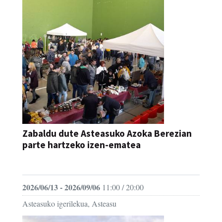
Zabaldu dute Asteasuko Azoka Berezian
parte hartzeko izen-ematea
AZOKA
2026/06/13 - 2026/09/06
11:00 / 20:00
Asteasuko igerilekua, Asteasu