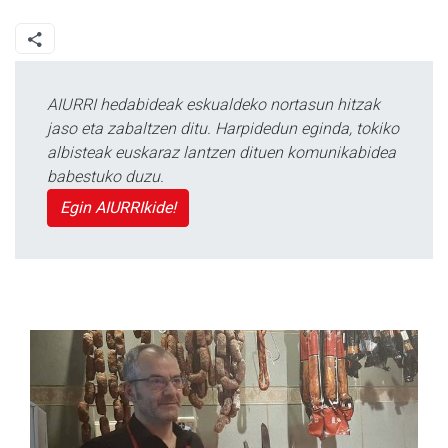
AIURRI hedabideak eskualdeko nortasun hitzak
jaso eta zabaltzen ditu. Harpidedun eginda, tokiko
albisteak euskaraz lantzen dituen komunikabidea
babestuko duzu.
Egin AIURRIkide!