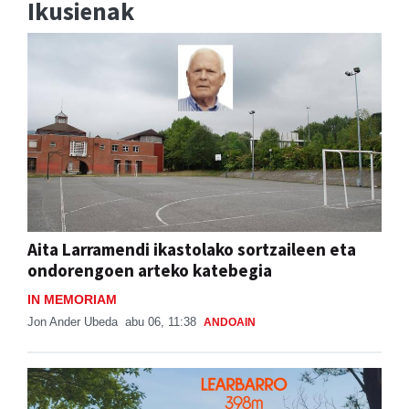
Ikusienak
Aita Larramendi ikastolako sortzaileen eta
ondorengoen arteko katebegia
IN MEMORIAM
Jon Ander Ubeda
abu 06, 11:38
ANDOAIN