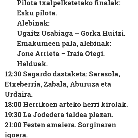
Pilota txalpelketetako finalak:
Esku pilota.
Alebinak:
Ugaitz Usabiaga – Gorka Huitzi.
Emakumeen pala, alebinak:
Jone Arrieta – Iraia Otegi.
Helduak.
12:30 Sagardo dastaketa: Sarasola,
Etxeberria, Zabala, Aburuza eta
Urdaira.
18:00 Herrikoen arteko herri kirolak.
19:30 La Jodedera taldea plazan.
21:00 Festen amaiera. Sorginaren
igoera.