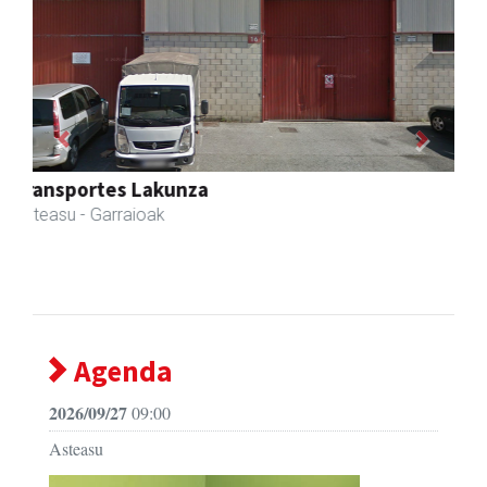
Previous
Next
Goine esnekiak
Asteasu
- Esnekiak
Agenda
2026/09/27
09:00
Asteasu