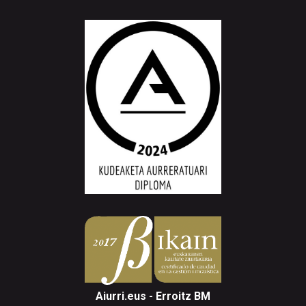
Aiurri.eus - Erroitz BM