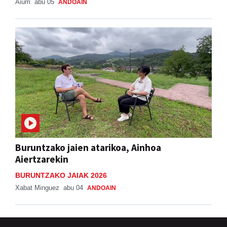
Aiurri
abu 05
ANDOAIN
Buruntzako jaien atarikoa, Ainhoa
Aiertzarekin
BURUNTZAKO JAIAK 2026
Xabat Minguez
abu 04
ANDOAIN