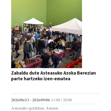
Zabaldu dute Asteasuko Azoka Berezian
parte hartzeko izen-ematea
AZOKA
2026/06/13 - 2026/09/06
11:00 / 20:00
Asteasuko igerilekua, Asteasu