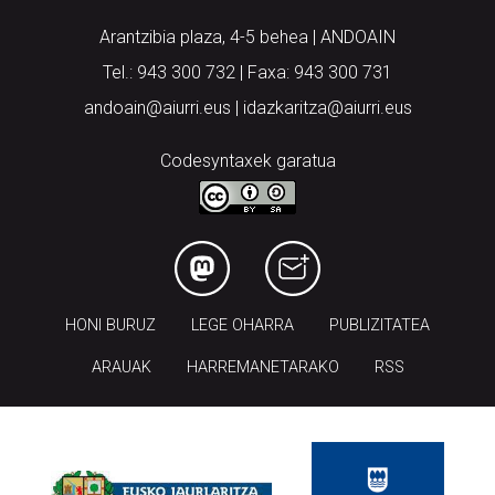
Arantzibia plaza, 4-5 behea | ANDOAIN
Tel.: 943 300 732 | Faxa: 943 300 731
andoain@aiurri.eus | idazkaritza@aiurri.eus
Codesyntaxek garatua
HONI BURUZ
LEGE OHARRA
PUBLIZITATEA
ARAUAK
HARREMANETARAKO
RSS