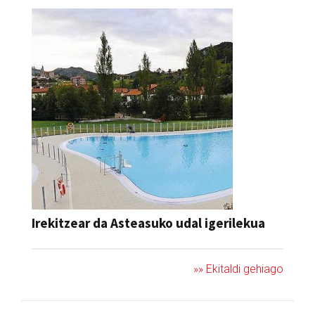
Irekitzear da Asteasuko udal igerilekua
»» Ekitaldi gehiago