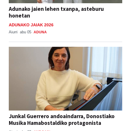
Adunako jaien lehen txanpa, asteburu
honetan
ADUNAKO JAIAK 2026
Aiurri
abu 05
ADUNA
Junkal Guerrero andoaindarra, Donostiako
Musika Hamabostaldiko protagonista