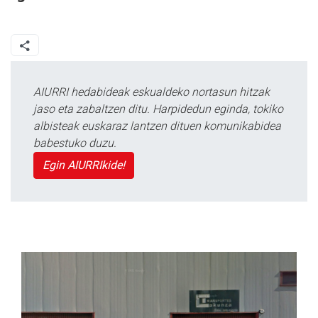
AIURRI hedabideak eskualdeko nortasun hitzak
jaso eta zabaltzen ditu. Harpidedun eginda, tokiko
albisteak euskaraz lantzen dituen komunikabidea
babestuko duzu.
Egin AIURRIkide!