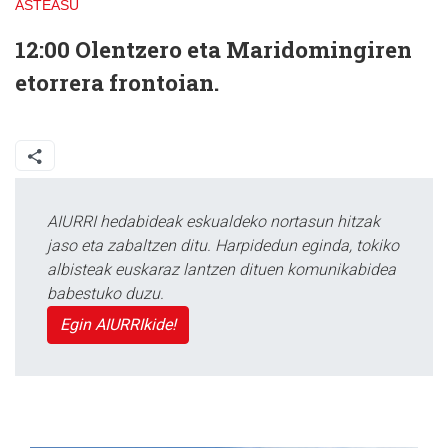
ASTEASU
12:00
Olentzero eta Maridomingiren
etorrera frontoian.
AIURRI hedabideak eskualdeko nortasun hitzak
jaso eta zabaltzen ditu. Harpidedun eginda, tokiko
albisteak euskaraz lantzen dituen komunikabidea
babestuko duzu.
Egin AIURRIkide!