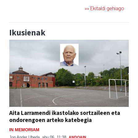
»» Ekitaldi gehiago
Ikusienak
Aita Larramendi ikastolako sortzaileen eta
ondorengoen arteko katebegia
IN MEMORIAM
Jon Ander Ubeda
abu 06, 11:38
ANDOAIN