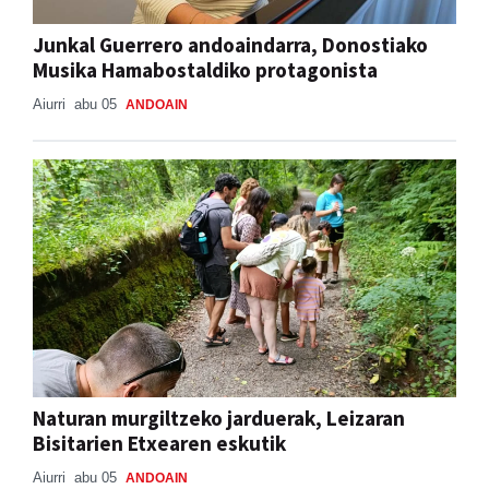
Junkal Guerrero andoaindarra, Donostiako
Musika Hamabostaldiko protagonista
Aiurri
abu 05
ANDOAIN
Naturan murgiltzeko jarduerak, Leizaran
Bisitarien Etxearen eskutik
Aiurri
abu 05
ANDOAIN