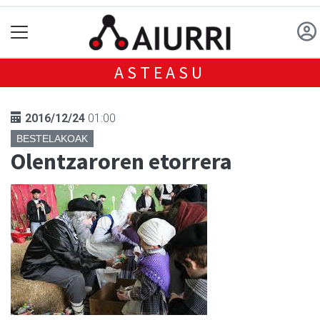
ASTEASU
2016/12/24
01:00
BESTELAKOAK
Olentzaroren etorrera