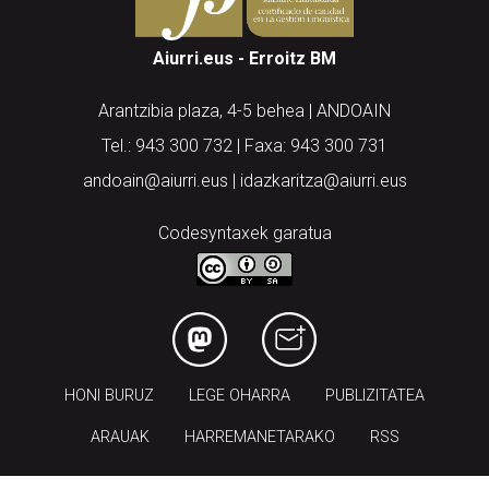
Aiurri.eus - Erroitz BM
Arantzibia plaza, 4-5 behea | ANDOAIN
Tel.: 943 300 732 | Faxa: 943 300 731
andoain@aiurri.eus | idazkaritza@aiurri.eus
Codesyntaxek garatua
HONI BURUZ
LEGE OHARRA
PUBLIZITATEA
ARAUAK
HARREMANETARAKO
RSS