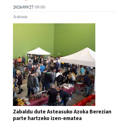
2026/09/27
09:00
Asteasu
Zabaldu dute Asteasuko Azoka Berezian
parte hartzeko izen-ematea
AZOKA