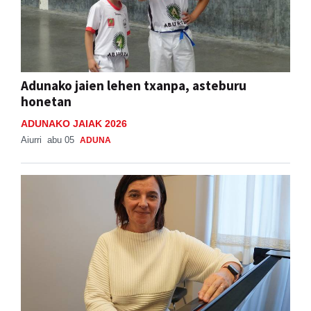
Adunako jaien lehen txanpa, asteburu
honetan
ADUNAKO JAIAK 2026
Aiurri
abu 05
ADUNA