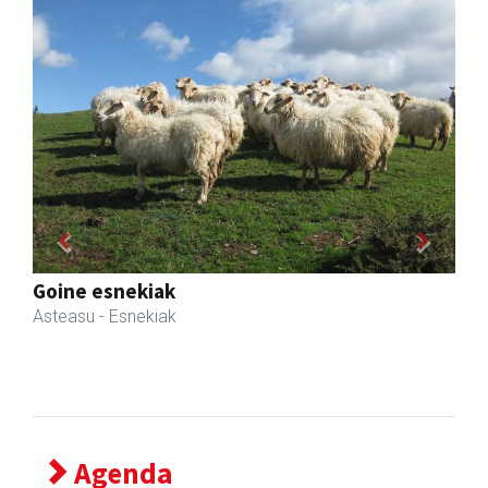
Previous
Next
Ados muntaiak
Asteasu
- Muntaiak
Agenda