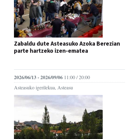
Zabaldu dute Asteasuko Azoka Berezian
parte hartzeko izen-ematea
AZOKA
2026/06/13 - 2026/09/06
11:00 / 20:00
Asteasuko igerilekua, Asteasu