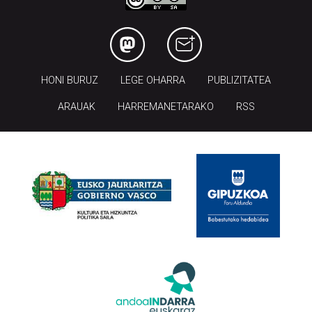
HONI BURUZ
LEGE OHARRA
PUBLIZITATEA
ARAUAK
HARREMANETARAKO
RSS