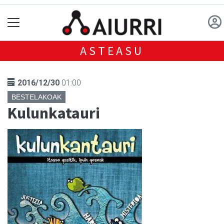
ASTEASU
2016/12/30
01:00
BESTELAKOAK
Kulunkatauri