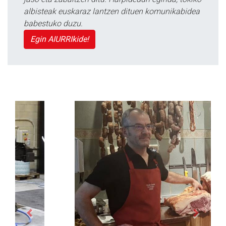
albisteak euskaraz lantzen dituen komunikabidea
babestuko duzu.
Egin AIURRIkide!
Previous
Next