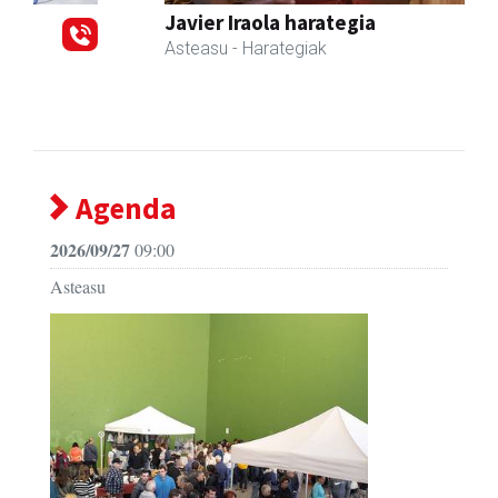
Javier Iraola harategia
Asteasu
- Harategiak
Agenda
2026/09/27
09:00
Asteasu