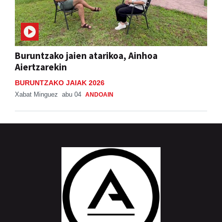
Buruntzako jaien atarikoa, Ainhoa
Aiertzarekin
BURUNTZAKO JAIAK 2026
Xabat Minguez
abu 04
ANDOAIN