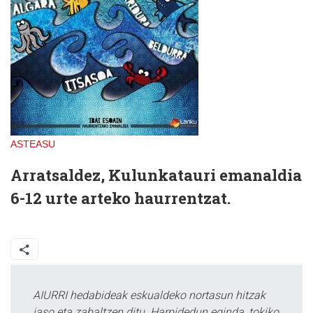
ASTEASU
Arratsaldez,
Kulunkatauri emanaldia
6-12 urte arteko haurrentzat.
AIURRI hedabideak eskualdeko nortasun hitzak
jaso eta zabaltzen ditu. Harpidedun eginda, tokiko