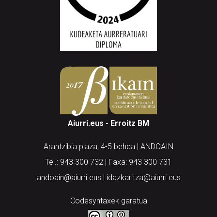
Aiurri.eus - Erroitz BM
Arantzibia plaza, 4-5 behea | ANDOAIN
Tel.: 943 300 732 | Faxa: 943 300 731
andoain@aiurri.eus | idazkaritza@aiurri.eus
Codesyntaxek garatua