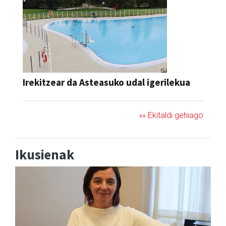
Irekitzear da Asteasuko udal igerilekua
»» Ekitaldi gehiago
Ikusienak