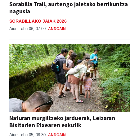
Sorabilla Trail, aurtengo jaietako berrikuntza
nagusia
SORABILLAKO JAIAK 2026
Aiurri
abu 06, 07:00
ANDOAIN
Naturan murgiltzeko jarduerak, Leizaran
Bisitarien Etxearen eskutik
Aiurri
abu 05, 08:30
ANDOAIN