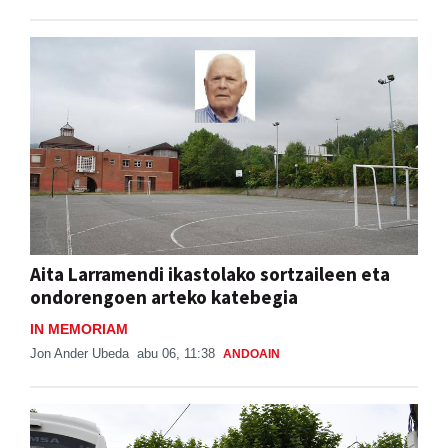
Aita Larramendi ikastolako sortzaileen eta
ondorengoen arteko katebegia
IN MEMORIAM
Jon Ander Ubeda
abu 06, 11:38
ANDOAIN