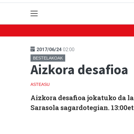
2017/06/24
02:00
BESTELAKOAK
Aizkora desafioa
ASTEASU
Aizkora desafioa jokatuko da l
Sarasola sagardotegian. 13:00et