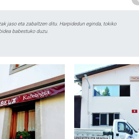
k jaso eta zabaltzen ditu. Harpidedun eginda, tokiko
bidea babestuko duzu.