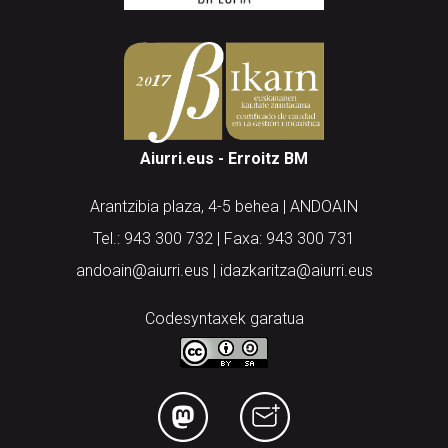
Aiurri.eus - Erroitz BM
Arantzibia plaza, 4-5 behea | ANDOAIN
Tel.: 943 300 732 | Faxa: 943 300 731
andoain@aiurri.eus | idazkaritza@aiurri.eus
Codesyntaxek garatua