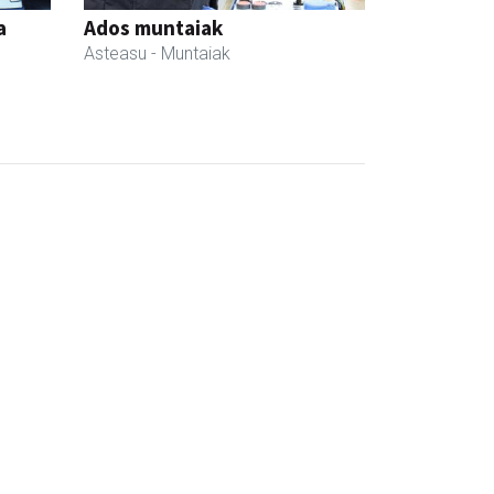
a
Ados muntaiak
Asteasu
- Muntaiak