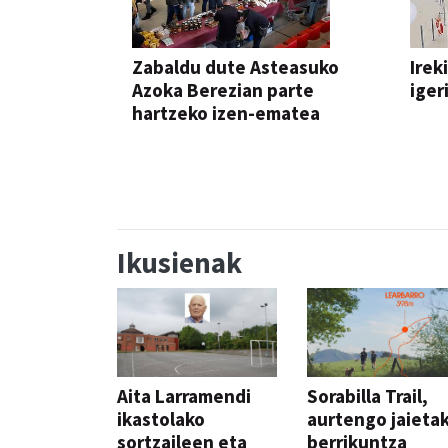
Zabaldu dute Asteasuko
Irek
Azoka Berezian parte
iger
hartzeko izen-ematea
AZOKA
Ikusienak
Aita Larramendi
Sorabilla Trail,
ikastolako
aurtengo jaieta
sortzaileen eta
berrikuntza