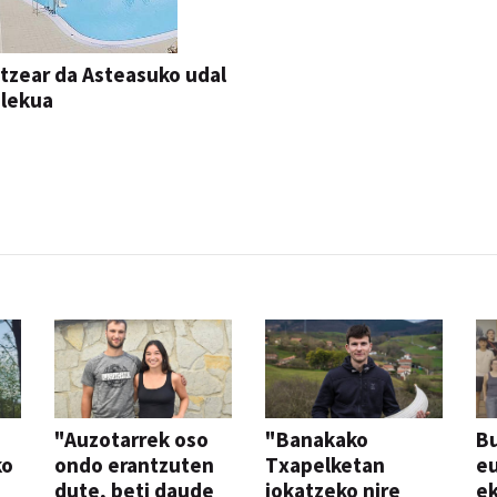
itzear da Asteasuko udal
ilekua
"Auzotarrek oso
"Banakako
Bu
ko
ondo erantzuten
Txapelketan
eu
dute, beti daude
jokatzeko nire
ek