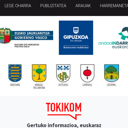
LEGE OHARRA
PUBLIZITATEA
ARAUAK
HARREMANET
Gertuko informazioa, euskaraz