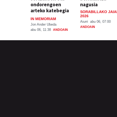
ondorengoen
nagusia
arteko katebegia
SORABILLAKO JAIA
2026
IN MEMORIAM
Aiurri
abu 06, 07:00
Jon Ander Ubeda
ANDOAIN
abu 06, 11:38
ANDOAIN