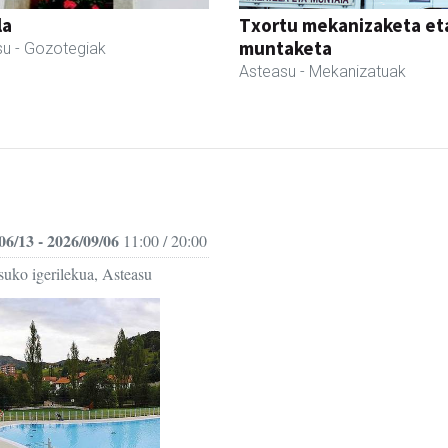
la
Txortu mekanizaketa et
muntaketa
su
- Gozotegiak
Asteasu
- Mekanizatuak
06/13 - 2026/09/06
11:00 / 20:00
suko igerilekua, Asteasu