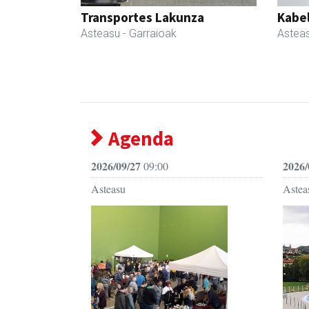
Transportes Lakunza
Kabe
Asteasu
- Garraioak
Astea
Agenda
2026/09/27
2026/
09:00
Asteasu
Astea