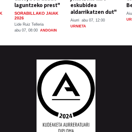
laguntzeko prest"
eskubidea
Be
aldarrikatzen dut"
K
SORABILLAKO JAIAK
Aiu
2026
UR
Aiurri
abu 07, 12:00
Lide Ruiz Telleria
URNIETA
abu 07, 08:00
ANDOAIN