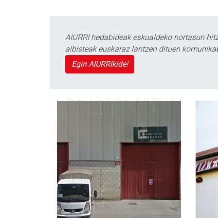
AIURRI hedabideak eskualdeko nortasun hitza
albisteak euskaraz lantzen dituen komunika
Egin AIURRIkide!