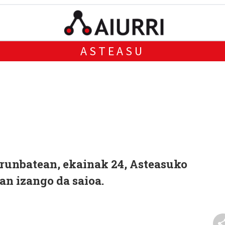
ASTEASU
arunbatean, ekainak 24, Asteasuko
an izango da saioa.