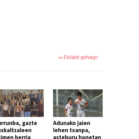
»» Ekitaldi gehiago
rrunba, gazte
Adunako jaien
skaltzaleen
lehen txanpa,
imen berria
asteburu honetan