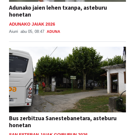
Adunako jaien lehen txanpa, asteburu
honetan
ADUNAKO JAIAK 2026
Aiurri
abu 05, 08:47
ADUNA
Bus zerbitzua Sanestebanetara, asteburu
honetan
SAN ESTEBAN JAIAK GOIBURUN 2026