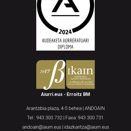
Aiurri.eus - Erroitz BM
Arantzibia plaza, 4-5 behea | ANDOAIN
Tel.: 943 300 732 | Faxa: 943 300 731
andoain@aiurri.eus | idazkaritza@aiurri.eus