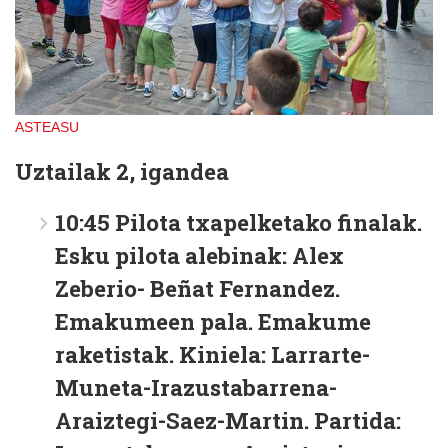
ASTEASU
Uztailak 2, igandea
10:45 Pilota txapelketako finalak.
Esku pilota alebinak: Alex
Zeberio- Beñat Fernandez.
Emakumeen pala. Emakume
raketistak. Kiniela: Larrarte-
Muneta-Irazustabarrena-
Araiztegi-Saez-Martin. Partida: