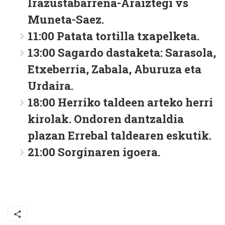
Irazustabarrena-Araiztegi vs
Muneta-Saez.
11:00 Patata tortilla txapelketa.
13:00 Sagardo dastaketa: Sarasola,
Etxeberria, Zabala, Aburuza eta
Urdaira.
18:00 Herriko taldeen arteko herri
kirolak. Ondoren dantzaldia
plazan Errebal taldearen eskutik.
21:00 Sorginaren igoera.