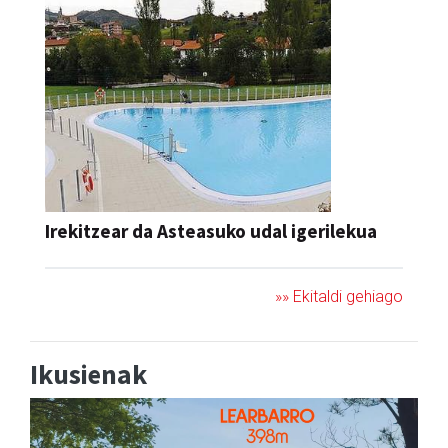
Irekitzear da Asteasuko udal igerilekua
»» Ekitaldi gehiago
Ikusienak