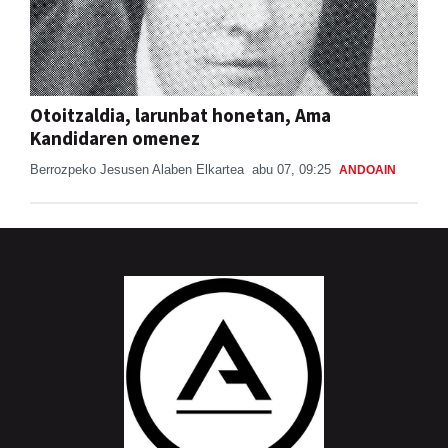
Otoitzaldia, larunbat honetan, Ama
Kandidaren omenez
Berrozpeko Jesusen Alaben Elkartea
abu 07, 09:25
ANDOAIN