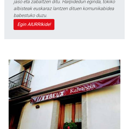
jaso eta zabaltzen ditu. Harpidedun eginda, tokiko
albisteak euskaraz lantzen dituen komunikabidea
babestuko duzu.
Egin AIURRIkide!