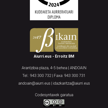
Aiurri.eus - Erroitz BM
Arantzibia plaza, 4-5 behea | ANDOAIN
Tel.: 943 300 732 | Faxa: 943 300 731
andoain@aiurri.eus | idazkaritza@aiurri.eus
Codesyntaxek garatua