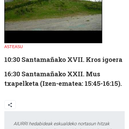
ASTEASU
10:30 Santamañako XVII. Kros igoera
16:30 Santamañako XXII. Mus
txapelketa (Izen-ematea: 15:45-16:15).
AIURRI hedabideak eskualdeko nortasun hitzak