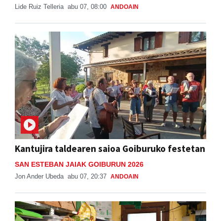
Lide Ruiz Telleria
abu 07, 08:00
ANDOAIN
Kantujira taldearen saioa Goiburuko festetan
SAN ESTEBAN JAIAK GOIBURUN 2026
Jon Ander Ubeda
abu 07, 20:37
ANDOAIN