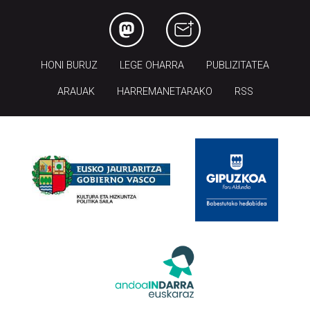
HONI BURUZ
LEGE OHARRA
PUBLIZITATEA
ARAUAK
HARREMANETARAKO
RSS