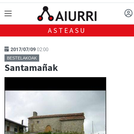
ASTEASU
2017/07/09
02:00
BESTELAKOAK
Santamañak