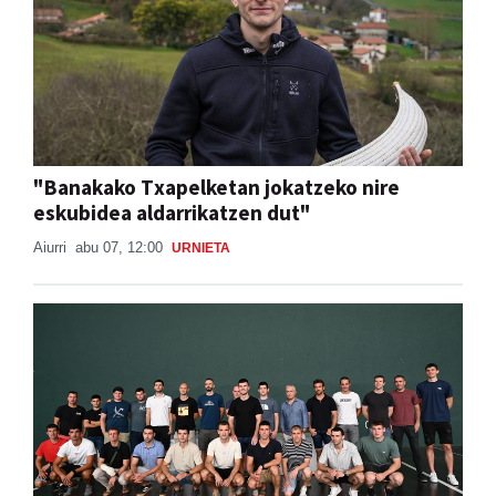
"Banakako Txapelketan jokatzeko nire
eskubidea aldarrikatzen dut"
Aiurri
abu 07, 12:00
URNIETA