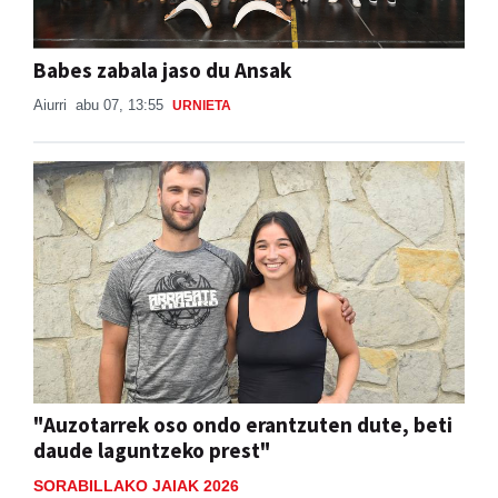
Babes zabala jaso du Ansak
Aiurri
abu 07, 13:55
URNIETA
"Auzotarrek oso ondo erantzuten dute, beti
daude laguntzeko prest"
SORABILLAKO JAIAK 2026