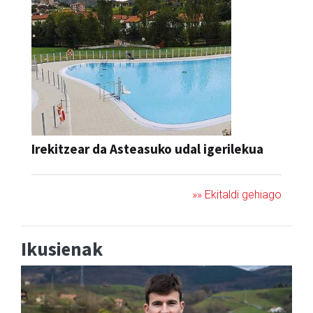
Irekitzear da Asteasuko udal igerilekua
»» Ekitaldi gehiago
Ikusienak