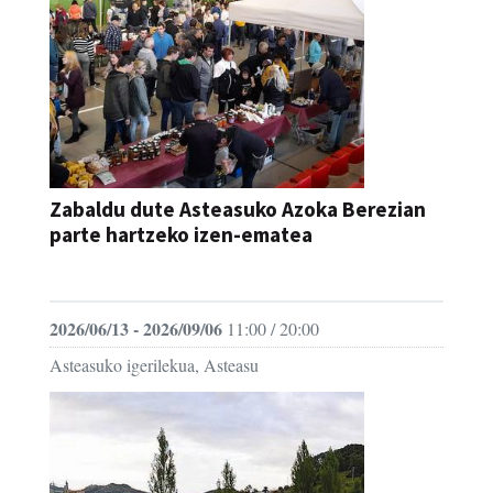
Zabaldu dute Asteasuko Azoka Berezian
parte hartzeko izen-ematea
AZOKA
2026/06/13 - 2026/09/06
11:00 / 20:00
Asteasuko igerilekua, Asteasu