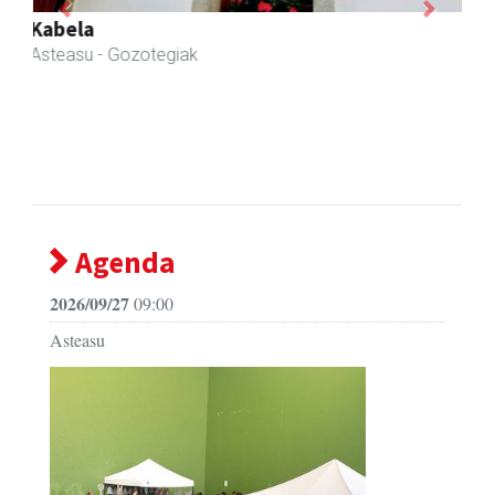
Previous
Next
Mandala terapiak
Asteasu
- Kinesiologia
Agenda
2026/09/27
09:00
Asteasu