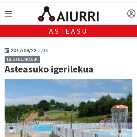
ASTEASU
2017/08/22
02:00
BESTELAKOAK
Asteasuko igerilekua