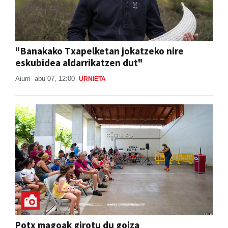
"Banakako Txapelketan jokatzeko nire
eskubidea aldarrikatzen dut"
Aiurri
abu 07, 12:00
URNIETA
Potx magoak girotu du goiza