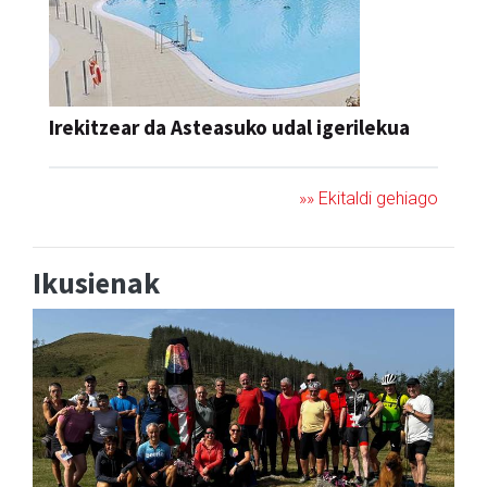
Irekitzear da Asteasuko udal igerilekua
»» Ekitaldi gehiago
Ikusienak