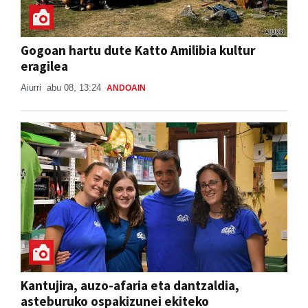
Gogoan hartu dute Katto Amilibia kultur
eragilea
Aiurri
abu 08, 13:24
ANDOAIN
Kantujira, auzo-afaria eta dantzaldia,
asteburuko ospakizunei ekiteko