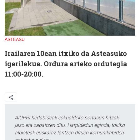
ASTEASU
Irailaren 10ean itxiko da Asteasuko
igerilekua. Ordura arteko ordutegia
11:00-20:00.
AIURRI hedabideak eskualdeko nortasun hitzak
jaso eta zabaltzen ditu. Harpidedun eginda, tokiko
albisteak euskaraz lantzen dituen komunikabidea