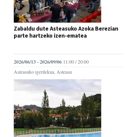
Zabaldu dute Asteasuko Azoka Berezian
parte hartzeko izen-ematea
AZOKA
2026/06/13 - 2026/09/06
11:00 / 20:00
Asteasuko igerilekua, Asteasu