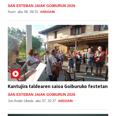
SAN ESTEBAN JAIAK GOIBURUN 2026
Aiurri
abu 08, 09:31
ANDOAIN
Kantujira taldearen saioa Goiburuko festetan
SAN ESTEBAN JAIAK GOIBURUN 2026
Jon Ander Ubeda
abu 07, 20:37
ANDOAIN