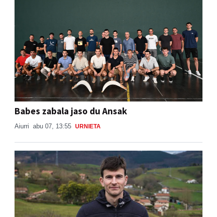
Babes zabala jaso du Ansak
Aiurri
abu 07, 13:55
URNIETA