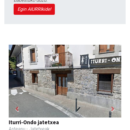
babestuko duzu.
Egin AIURRIkide!
Previous
Next
Ados muntaiak
Asteasu
- Muntaiak