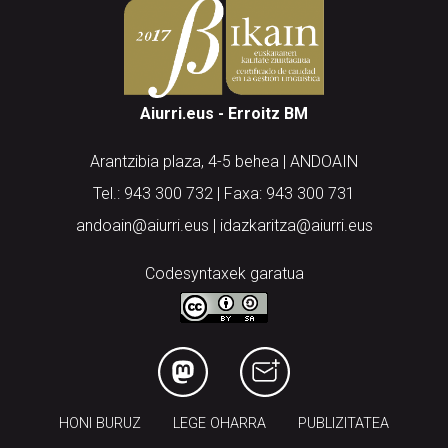
Aiurri.eus - Erroitz BM
Arantzibia plaza, 4-5 behea | ANDOAIN
Tel.: 943 300 732 | Faxa: 943 300 731
andoain@aiurri.eus | idazkaritza@aiurri.eus
Codesyntaxek garatua
HONI BURUZ
LEGE OHARRA
PUBLIZITATEA