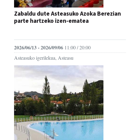
Zabaldu dute Asteasuko Azoka Berezian
parte hartzeko izen-ematea
AZOKA
2026/06/13 - 2026/09/06
11:00 / 20:00
Asteasuko igerilekua, Asteasu