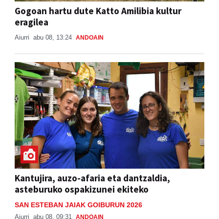
Gogoan hartu dute Katto Amilibia kultur
eragilea
Aiurri
abu 08, 13:24
ANDOAIN
Kantujira, auzo-afaria eta dantzaldia,
asteburuko ospakizunei ekiteko
SAN ESTEBAN JAIAK GOIBURUN 2026
Aiurri
abu 08, 09:31
ANDOAIN