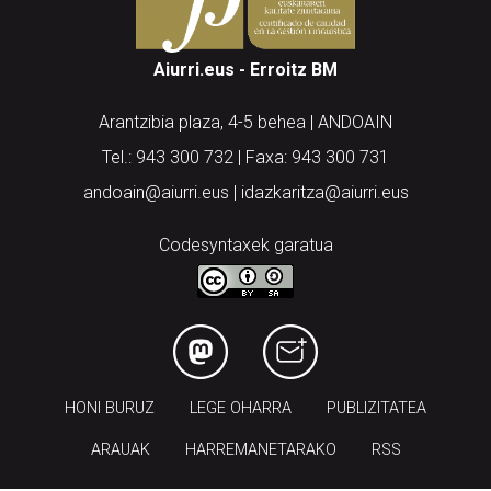
Aiurri.eus - Erroitz BM
Arantzibia plaza, 4-5 behea | ANDOAIN
Tel.: 943 300 732 | Faxa: 943 300 731
andoain@aiurri.eus | idazkaritza@aiurri.eus
Codesyntaxek garatua
HONI BURUZ
LEGE OHARRA
PUBLIZITATEA
ARAUAK
HARREMANETARAKO
RSS