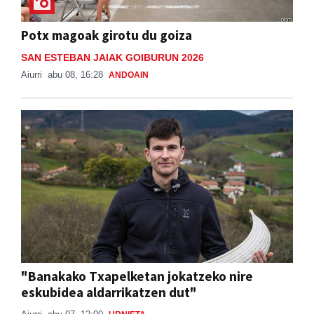
Potx magoak girotu du goiza
SAN ESTEBAN JAIAK GOIBURUN 2026
Aiurri
abu 08, 16:28
ANDOAIN
"Banakako Txapelketan jokatzeko nire
eskubidea aldarrikatzen dut"