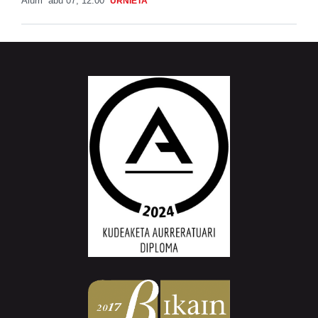
Aiurri
abu 07, 12:00
URNIETA