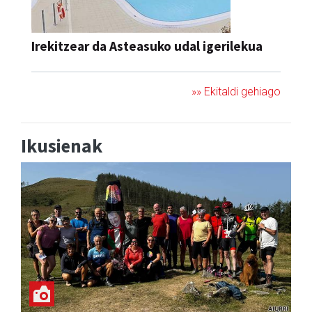
Irekitzear da Asteasuko udal igerilekua
»» Ekitaldi gehiago
Ikusienak