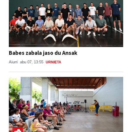
Babes zabala jaso du Ansak
Aiurri
abu 07, 13:55
URNIETA