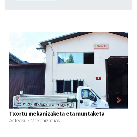
Previous
Next
Ormazabal garraioak
Asteasu
- Garraioak