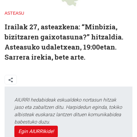
ASTEASU
Irailak 27, asteazkena:
“Minbizia,
bizitzaren gaixotasuna?” hitzaldia.
Asteasuko udaletxean, 19:00etan.
Sarrera irekia, bete arte.
AIURRI hedabideak eskualdeko nortasun hitzak
jaso eta zabaltzen ditu. Harpidedun eginda, tokiko
albisteak euskaraz lantzen dituen komunikabidea
babestuko duzu.
Egin AIURRIkide!