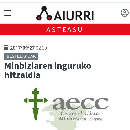
ASTEASU
2017/09/27
02:00
BESTELAKOAK
Minbiziaren inguruko
hitzaldia