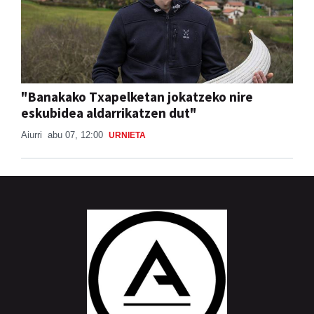
"Banakako Txapelketan jokatzeko nire
eskubidea aldarrikatzen dut"
Aiurri
abu 07, 12:00
URNIETA