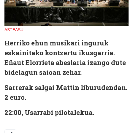
ASTEASU
Herriko ehun musikari inguruk
eskainitako kontzertu ikusgarria.
Eñaut Elorrieta abeslaria izango dute
bidelagun saioan zehar.
Sarrerak salgai Mattin liburudendan.
2 euro.
22:00, Usarrabi pilotalekua.