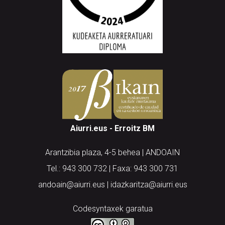
Aiurri.eus - Erroitz BM
Arantzibia plaza, 4-5 behea | ANDOAIN
Tel.: 943 300 732 | Faxa: 943 300 731
andoain@aiurri.eus | idazkaritza@aiurri.eus
Codesyntaxek garatua