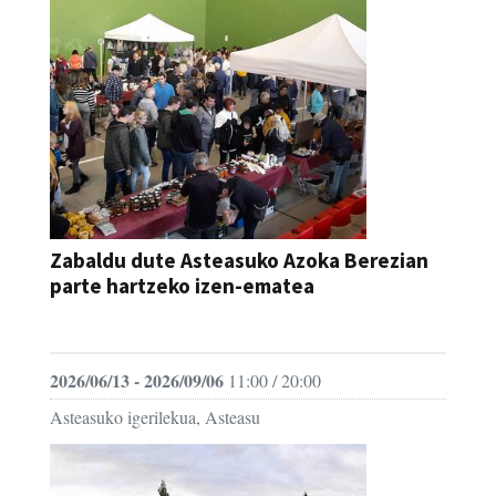
Zabaldu dute Asteasuko Azoka Berezian
parte hartzeko izen-ematea
AZOKA
2026/06/13 - 2026/09/06
11:00 / 20:00
Asteasuko igerilekua, Asteasu