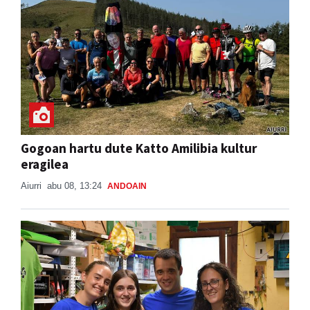
Gogoan hartu dute Katto Amilibia kultur
eragilea
Aiurri
abu 08, 13:24
ANDOAIN