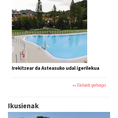
Irekitzear da Asteasuko udal igerilekua
»» Ekitaldi gehiago
Ikusienak