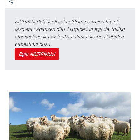
AIURRI hedabideak eskualdeko nortasun hitzak
jaso eta zabaltzen ditu. Harpidedun eginda, tokiko
albisteak euskaraz lantzen dituen komunikabidea
babestuko duzu.
Egin AIURRIkide!