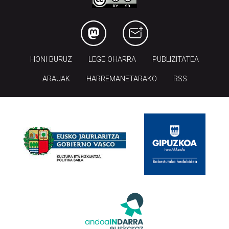
HONI BURUZ
LEGE OHARRA
PUBLIZITATEA
ARAUAK
HARREMANETARAKO
RSS