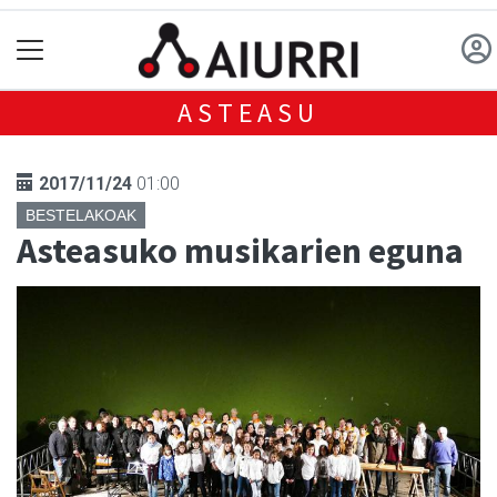
ASTEASU
2017/11/24
01:00
BESTELAKOAK
Asteasuko musikarien eguna