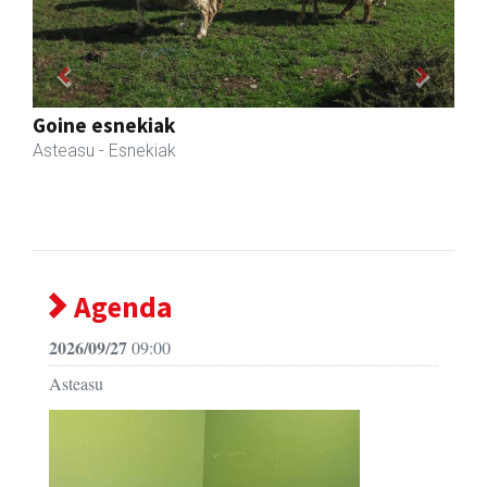
Previous
Next
Transportes Lakunza
Asteasu
- Garraioak
Agenda
2026/09/27
09:00
Asteasu