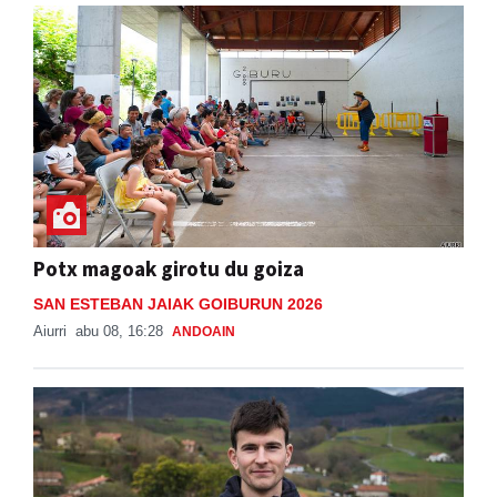
Potx magoak girotu du goiza
SAN ESTEBAN JAIAK GOIBURUN 2026
Aiurri
abu 08, 16:28
ANDOAIN