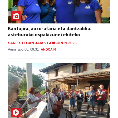
Kantujira, auzo-afaria eta dantzaldia,
asteburuko ospakizunei ekiteko
SAN ESTEBAN JAIAK GOIBURUN 2026
Aiurri
abu 08, 09:31
ANDOAIN