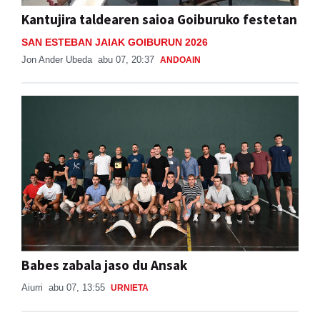
Kantujira taldearen saioa Goiburuko festetan
SAN ESTEBAN JAIAK GOIBURUN 2026
Jon Ander Ubeda
abu 07, 20:37
ANDOAIN
Babes zabala jaso du Ansak
Aiurri
abu 07, 13:55
URNIETA