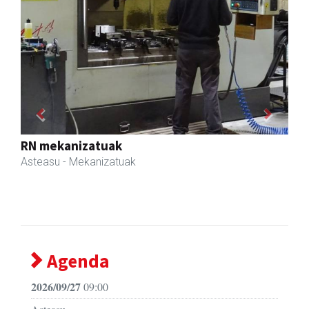
Previous
Next
Transportes Lakunza
Asteasu
- Garraioak
Agenda
2026/09/27
09:00