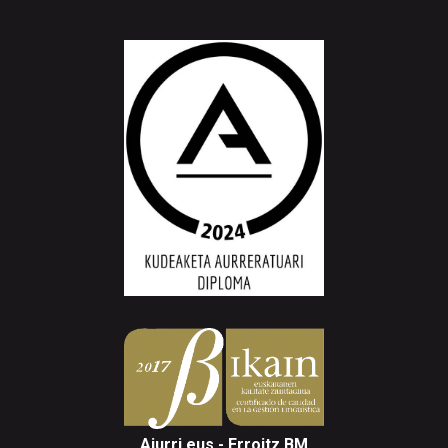
Aiurri.eus - Erroitz BM