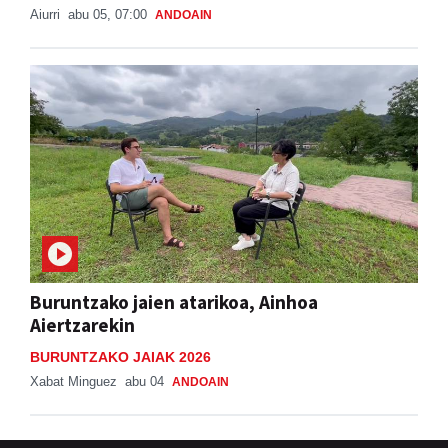
Aiurri
abu 05, 07:00
ANDOAIN
Buruntzako jaien atarikoa, Ainhoa
Aiertzarekin
BURUNTZAKO JAIAK 2026
Xabat Minguez
abu 04
ANDOAIN