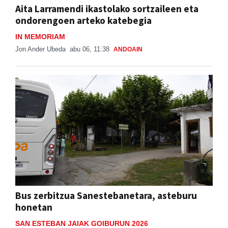
Aita Larramendi ikastolako sortzaileen eta
ondorengoen arteko katebegia
IN MEMORIAM
Jon Ander Ubeda
abu 06, 11:38
ANDOAIN
Bus zerbitzua Sanestebanetara, asteburu
honetan
SAN ESTEBAN JAIAK GOIBURUN 2026