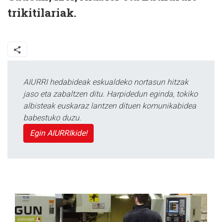
trikitilariak.
AIURRI hedabideak eskualdeko nortasun hitzak
jaso eta zabaltzen ditu. Harpidedun eginda, tokiko
albisteak euskaraz lantzen dituen komunikabidea
babestuko duzu.
Egin AIURRIkide!