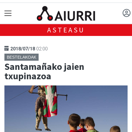
ASTEASU
2018/07/18
02:00
BESTELAKOAK
Santamañako jaien
txupinazoa