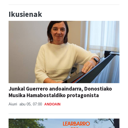
Ikusienak
Junkal Guerrero andoaindarra, Donostiako
Musika Hamabostaldiko protagonista
Aiurri
abu 05, 07:00
ANDOAIN