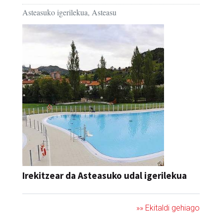
Asteasuko igerilekua, Asteasu
Irekitzear da Asteasuko udal igerilekua
»» Ekitaldi gehiago