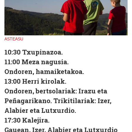
ASTEASU
10:30
Txupinazoa.
11:00
Meza nagusia.
Ondoren,
hamaiketakoa.
13:00
Herri kirolak.
Ondoren,
bertsolariak: Irazu eta
Peñagarikano. Trikitilariak: Izer,
Alabier eta Lutxurdio.
17:30
Kalejira.
Gauean,
Izer, Alabier eta Lutxurdio