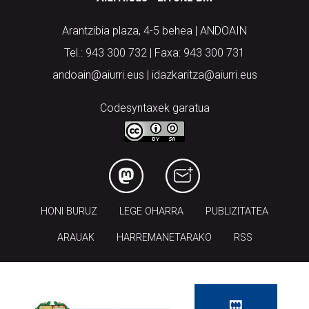
Arantzibia plaza, 4-5 behea | ANDOAIN
Tel.: 943 300 732 | Faxa: 943 300 731
andoain@aiurri.eus | idazkaritza@aiurri.eus
Codesyntaxek garatua
HONI BURUZ
LEGE OHARRA
PUBLIZITATEA
ARAUAK
HARREMANETARAKO
RSS