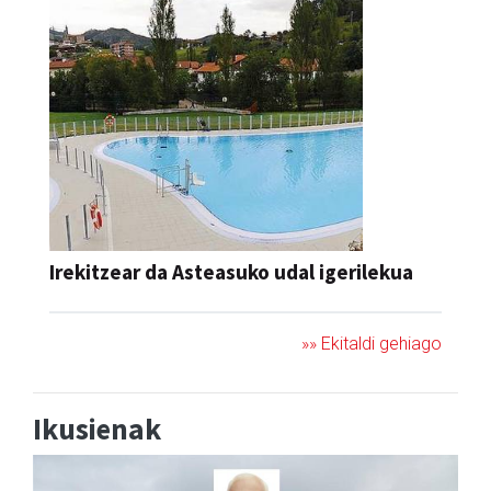
Irekitzear da Asteasuko udal igerilekua
»» Ekitaldi gehiago
Ikusienak