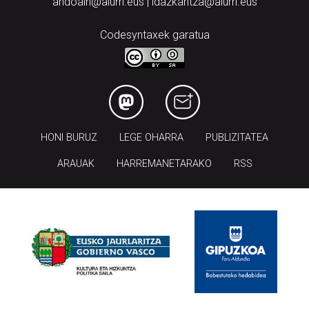
andoain@aiurri.eus | idazkaritza@aiurri.eus
Codesyntaxek garatua
HONI BURUZ
LEGE OHARRA
PUBLIZITATEA
ARAUAK
HARREMANETARAKO
RSS