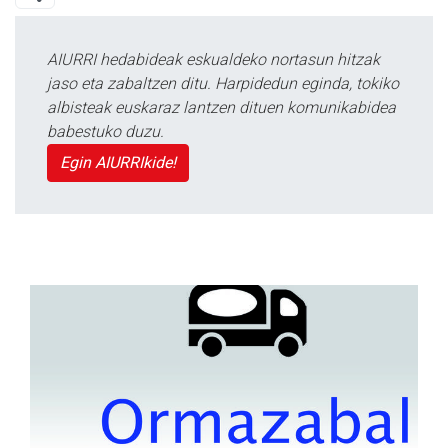
AIURRI hedabideak eskualdeko nortasun hitzak
jaso eta zabaltzen ditu. Harpidedun eginda, tokiko
albisteak euskaraz lantzen dituen komunikabidea
babestuko duzu.
Egin AIURRIkide!