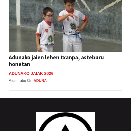
Adunako jaien lehen txanpa, asteburu
honetan
ADUNAKO JAIAK 2026
Aiurri
abu 05
ADUNA