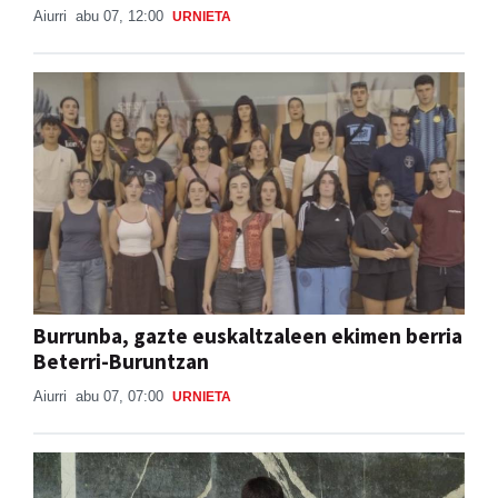
Aiurri
abu 07, 12:00
URNIETA
Burrunba, gazte euskaltzaleen ekimen berria
Beterri-Buruntzan
Aiurri
abu 07, 07:00
URNIETA