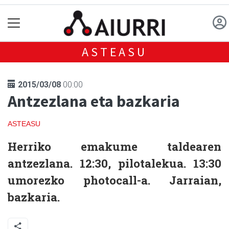
ASTEASU
2015/03/08
00:00
Antzezlana eta bazkaria
ASTEASU
Herriko emakume taldearen
antzezlana
. 12:30, pilotalekua. 13:30
umorezko photocall-a. Jarraian,
bazkaria.