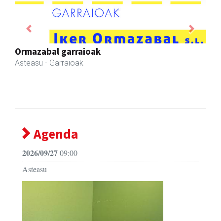
Previous
Next
Ados muntaiak
Asteasu
- Muntaiak
Agenda
2026/09/27
09:00
Asteasu