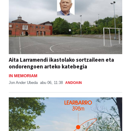
Aita Larramendi ikastolako sortzaileen eta
ondorengoen arteko katebegia
IN MEMORIAM
Jon Ander Ubeda
abu 06, 11:38
ANDOAIN