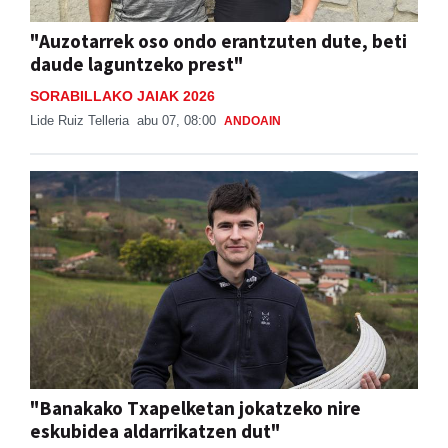
"Auzotarrek oso ondo erantzuten dute, beti
daude laguntzeko prest"
SORABILLAKO JAIAK 2026
Lide Ruiz Telleria
abu 07, 08:00
ANDOAIN
"Banakako Txapelketan jokatzeko nire
eskubidea aldarrikatzen dut"