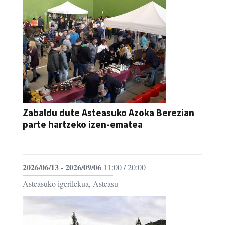
Zabaldu dute Asteasuko Azoka Berezian
parte hartzeko izen-ematea
AZOKA
2026/06/13 - 2026/09/06
11:00 / 20:00
Asteasuko igerilekua, Asteasu