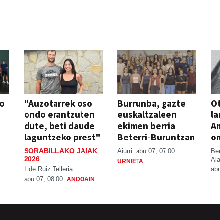
so
"Auzotarrek oso
Burrunba, gazte
Ot
ondo erantzuten
euskaltzaleen
la
dute, beti daude
ekimen berria
A
laguntzeko prest"
Beterri-Buruntzan
o
SORABILLAKO JAIAK
Aiurri
abu 07, 07:00
Be
2026
Ala
URNIETA
Lide Ruiz Telleria
abu
abu 07, 08:00
ANDOAIN