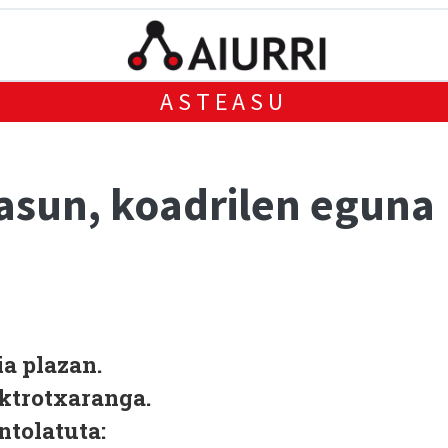
ASTEASU
asun, koadrilen eguna
a plazan.
ktrotxaranga.
ntolatuta: