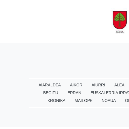
AIARALDEA
AIKOR
AIURRI
ALEA
BEGITU
ERRAN
EUSKALERRIA IRRA
KRONIKA
MAILOPE
NOAUA
O