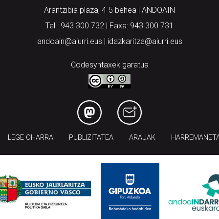
Arantzibia plaza, 4-5 behea | ANDOAIN
Tel.: 943 300 732 | Faxa: 943 300 731
andoain@aiurri.eus | idazkaritza@aiurri.eus
Codesyntaxek garatua
LEGE OHARRA
PUBLIZITATEA
ARAUAK
HARREMANET