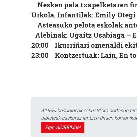
Nesken pala txapelketaren fin
Urkola. Infantilak: Emily Oteg
Asteasuko pelota eskolak anto
Alebinak: Ugaitz Usabiaga – 
20:00 Ikurriñari omenaldi ekit
23:00 Kontzertuak: Lain, En to
AIURRI hedabideak eskualdeko nortasun hitza
albisteak euskaraz lantzen dituen komunika
Egin AIURRIkide!