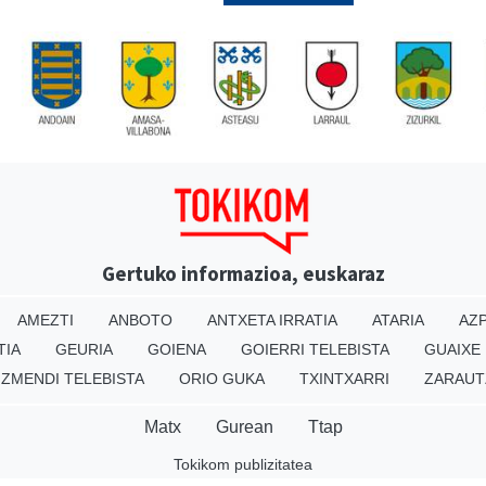
Gertuko informazioa, euskaraz
AMEZTI
ANBOTO
ANTXETA IRRATIA
ATARIA
AZP
TIA
GEURIA
GOIENA
GOIERRI TELEBISTA
GUAIXE
IZMENDI TELEBISTA
ORIO GUKA
TXINTXARRI
ZARAUT
Matx
Gurean
Ttap
Tokikom publizitatea