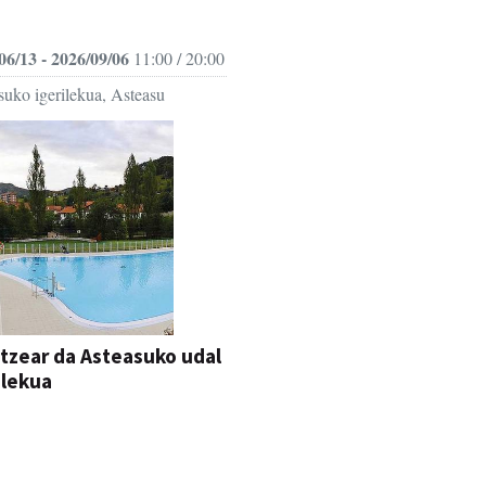
06/13 - 2026/09/06
11:00 / 20:00
suko igerilekua, Asteasu
itzear da Asteasuko udal
ilekua