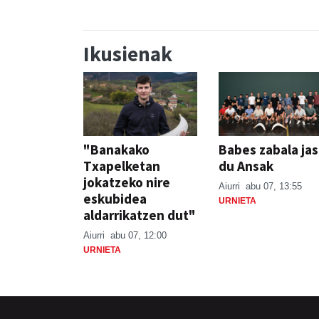
Ikusienak
"Banakako
Babes zabala ja
Txapelketan
du Ansak
jokatzeko nire
Aiurri
abu 07, 13:55
eskubidea
URNIETA
aldarrikatzen dut"
Aiurri
abu 07, 12:00
URNIETA