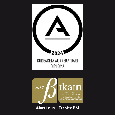
Aiurri.eus - Erroitz BM