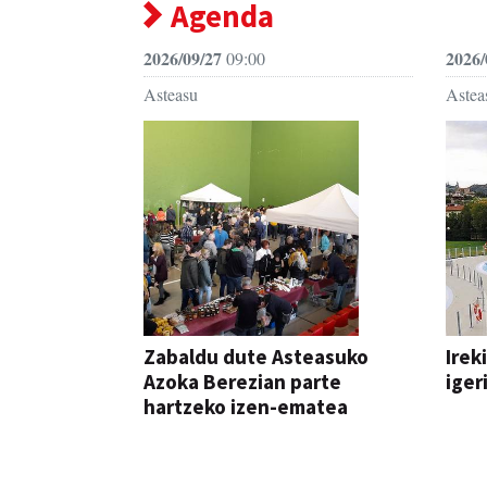
Agenda
2026/09/27
2026/
09:00
Asteasu
Astea
Zabaldu dute Asteasuko
Irek
Azoka Berezian parte
iger
hartzeko izen-ematea
AZOKA