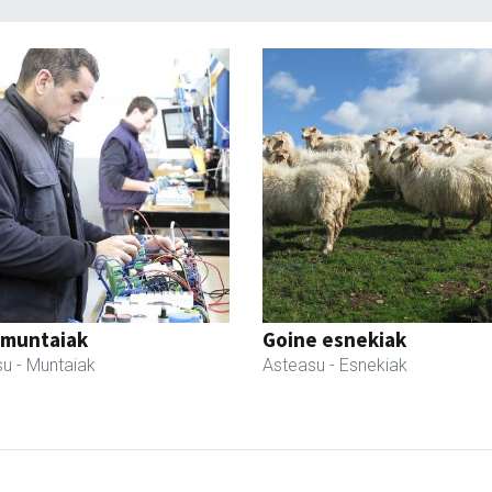
 muntaiak
Goine esnekiak
su
- Muntaiak
Asteasu
- Esnekiak