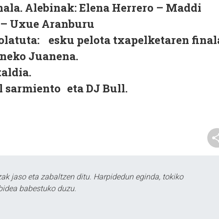
ala. Alebinak: Elena Herrero – Maddi
i – Uxue Aranburu
latuta: esku pelota txapelketaren final
Eneko Juanena.
aldia.
l sarmiento eta DJ Bull.
k jaso eta zabaltzen ditu. Harpidedun eginda, tokiko
bidea babestuko duzu.