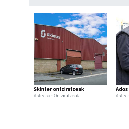
Skinter ontziratzeak
Ados
Asteasu
- Ontziratzeak
Astea