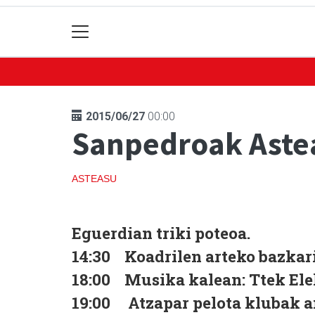
2015/06/27
00:00
Sanpedroak Aste
ASTEASU
Eguerdian triki poteoa.
14:30 Koadrilen arteko bazkari
18:00 Musika kalean: Ttek Ele
19:00 Atzapar pelota klubak a