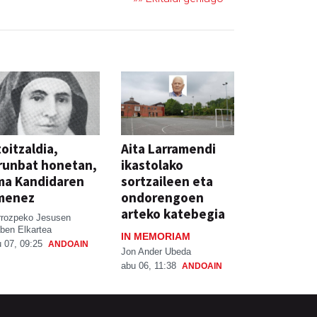
oitzaldia,
Aita Larramendi
runbat honetan,
ikastolako
ma Kandidaren
sortzaileen eta
menez
ondorengoen
arteko katebegia
rrozpeko Jesusen
ben Elkartea
IN MEMORIAM
 07, 09:25
ANDOAIN
Jon Ander Ubeda
abu 06, 11:38
ANDOAIN