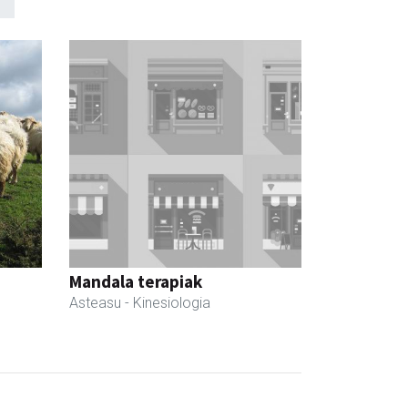
Mandala terapiak
Asteasu
- Kinesiologia