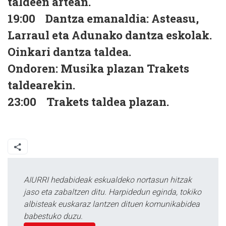
taldeen artean.
19:00 Dantza emanaldia: Asteasu,
Larraul eta Adunako dantza eskolak.
Oinkari dantza taldea.
Ondoren: Musika plazan Trakets
taldearekin.
23:00 Trakets taldea plazan.
AIURRI hedabideak eskualdeko nortasun hitzak
jaso eta zabaltzen ditu. Harpidedun eginda, tokiko
albisteak euskaraz lantzen dituen komunikabidea
babestuko duzu.