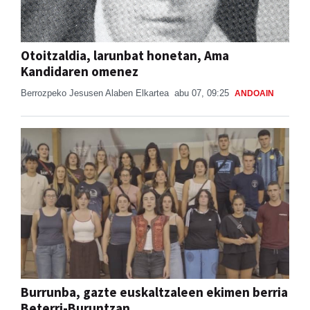
Otoitzaldia, larunbat honetan, Ama
Kandidaren omenez
Berrozpeko Jesusen Alaben Elkartea
abu 07, 09:25
ANDOAIN
Burrunba, gazte euskaltzaleen ekimen berria
Beterri-Buruntzan