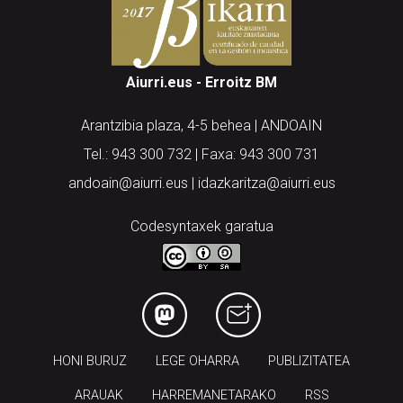
Aiurri.eus - Erroitz BM
Arantzibia plaza, 4-5 behea | ANDOAIN
Tel.: 943 300 732 | Faxa: 943 300 731
andoain@aiurri.eus | idazkaritza@aiurri.eus
Codesyntaxek garatua
HONI BURUZ
LEGE OHARRA
PUBLIZITATEA
ARAUAK
HARREMANETARAKO
RSS