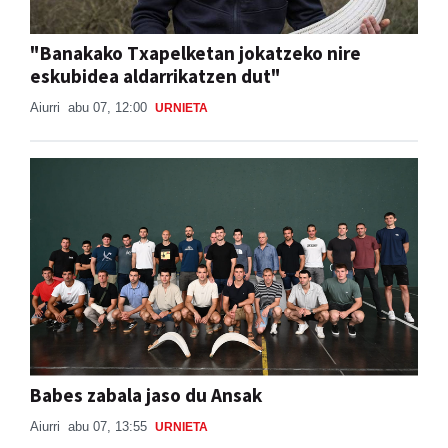
"Banakako Txapelketan jokatzeko nire
eskubidea aldarrikatzen dut"
Aiurri
abu 07, 12:00
URNIETA
Babes zabala jaso du Ansak
Aiurri
abu 07, 13:55
URNIETA