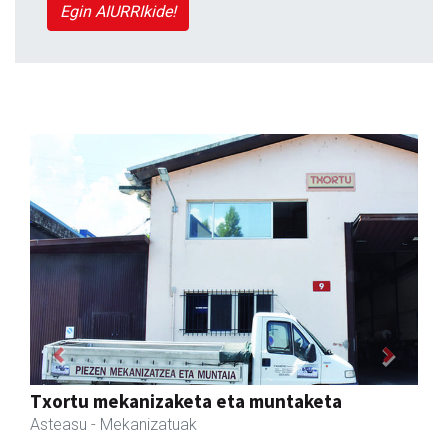
Egin AIURRIkide!
Previous
Next
Goine esnekiak
Asteasu
- Esnekiak