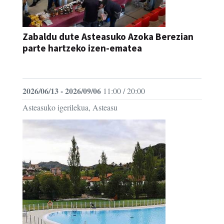
Zabaldu dute Asteasuko Azoka Berezian
parte hartzeko izen-ematea
AZOKA
2026/06/13 - 2026/09/06
11:00 / 20:00
Asteasuko igerilekua, Asteasu