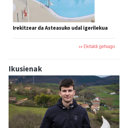
Irekitzear da Asteasuko udal igerilekua
»» Ekitaldi gehiago
Ikusienak