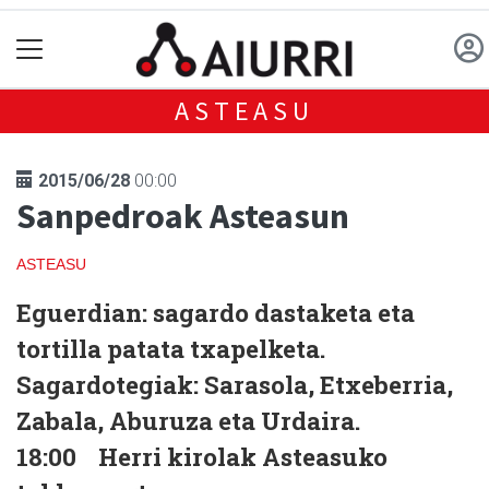
ASTEASU
2015/06/28
00:00
Sanpedroak Asteasun
ASTEASU
Eguerdian: sagardo dastaketa eta
tortilla patata txapelketa.
Sagardotegiak: Sarasola, Etxeberria,
Zabala, Aburuza eta Urdaira.
18:00 Herri kirolak Asteasuko