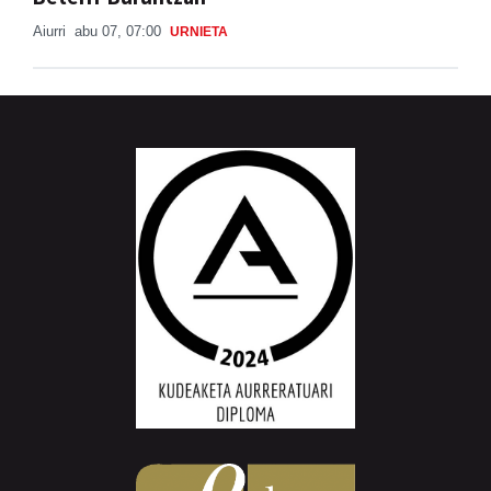
Aiurri
abu 07, 07:00
URNIETA