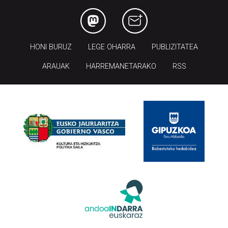
HONI BURUZ
LEGE OHARRA
PUBLIZITATEA
ARAUAK
HARREMANETARAKO
RSS