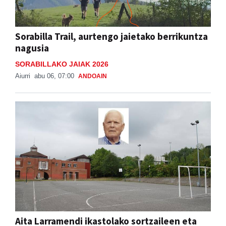
Sorabilla Trail, aurtengo jaietako berrikuntza
nagusia
SORABILLAKO JAIAK 2026
Aiurri
abu 06, 07:00
ANDOAIN
Aita Larramendi ikastolako sortzaileen eta