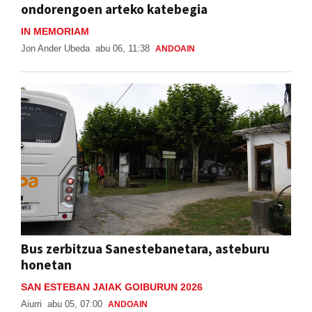
ondorengoen arteko katebegia
IN MEMORIAM
Jon Ander Ubeda
abu 06, 11:38
ANDOAIN
Bus zerbitzua Sanestebanetara, asteburu
honetan
SAN ESTEBAN JAIAK GOIBURUN 2026
Aiurri
abu 05, 07:00
ANDOAIN