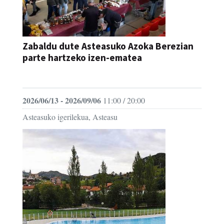
Zabaldu dute Asteasuko Azoka Berezian
parte hartzeko izen-ematea
AZOKA
2026/06/13 - 2026/09/06
11:00 / 20:00
Asteasuko igerilekua, Asteasu