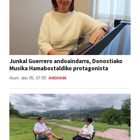
Junkal Guerrero andoaindarra, Donostiako
Musika Hamabostaldiko protagonista
Aiurri
abu 05, 07:00
ANDOAIN