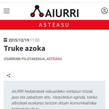
ASTEASU
2015/12/19
11:00
Truke azoka
USARRABI PILOTAKEKUA,
ASTEASU
AIURRI hedabideak eskualdeko nortasun hitzak
jaso eta zabaltzen ditu. Harpidedun eginda, tokiko
albisteak euskaraz lantzen dituen komunikabidea
babestuko duzu.