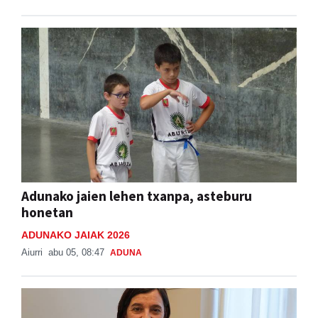
Adunako jaien lehen txanpa, asteburu
honetan
ADUNAKO JAIAK 2026
Aiurri
abu 05, 08:47
ADUNA