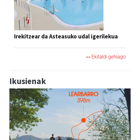
Irekitzear da Asteasuko udal igerilekua
»» Ekitaldi gehiago
Ikusienak