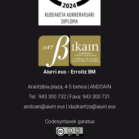
Aiurri.eus - Erroitz BM
Arantzibia plaza, 4-5 behea | ANDOAIN
Tel.: 943 300 732 | Faxa: 943 300 731
andoain@aiurri.eus | idazkaritza@aiurri.eus
Codesyntaxek garatua