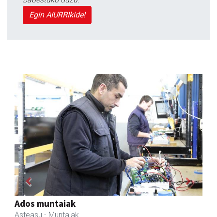
Egin AIURRIkide!
Previous
Next
Javier Iraola harategia
Asteasu
- Harategiak