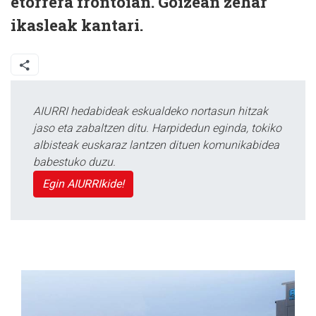
etorrera frontoian. Goizean zehar
ikasleak kantari.
AIURRI hedabideak eskualdeko nortasun hitzak
jaso eta zabaltzen ditu. Harpidedun eginda, tokiko
albisteak euskaraz lantzen dituen komunikabidea
babestuko duzu.
Egin AIURRIkide!