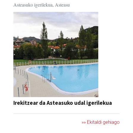
Asteasuko igerilekua, Asteasu
Irekitzear da Asteasuko udal igerilekua
»» Ekitaldi gehiago