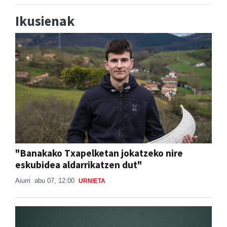
Ikusienak
"Banakako Txapelketan jokatzeko nire
eskubidea aldarrikatzen dut"
Aiurri
abu 07, 12:00
URNIETA