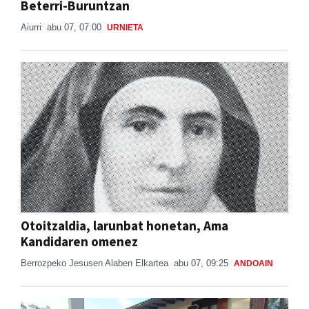
Beterri-Buruntzan
Aiurri
abu 07, 07:00
URNIETA
Otoitzaldia, larunbat honetan, Ama
Kandidaren omenez
Berrozpeko Jesusen Alaben Elkartea
abu 07, 09:25
ANDOAIN