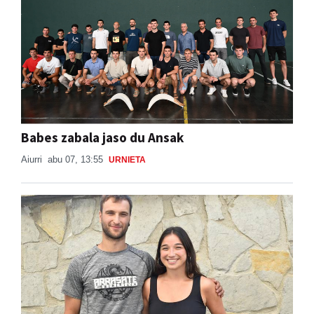
Babes zabala jaso du Ansak
Aiurri
abu 07, 13:55
URNIETA