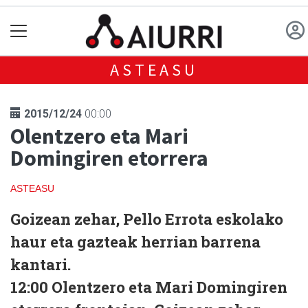
ASTEASU
2015/12/24
00:00
Olentzero eta Mari
Domingiren etorrera
ASTEASU
Goizean zehar, Pello Errota eskolako
haur eta gazteak herrian barrena
kantari.
12:00 Olentzero eta Mari Domingiren