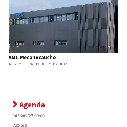
Previous
Next
Txortu mekanizaketa eta muntaketa
Asteasu
- Mekanizatuak
Agenda
2026/09/27
09:00
Asteasu