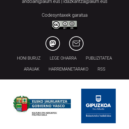
andoain@aiurri.eus | idazkaritza@aiurri.eus
Codesyntaxek garatua
HONI BURUZ
LEGE OHARRA
PUBLIZITATEA
ARAUAK
HARREMANETARAKO
RSS