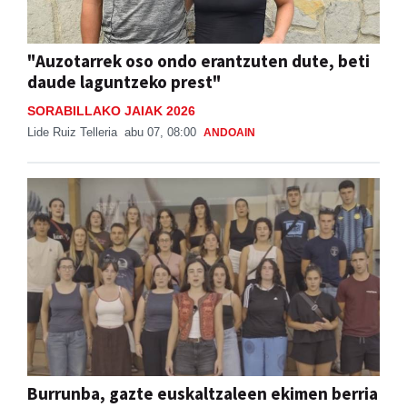
"Auzotarrek oso ondo erantzuten dute, beti
daude laguntzeko prest"
SORABILLAKO JAIAK 2026
Lide Ruiz Telleria
abu 07, 08:00
ANDOAIN
Burrunba, gazte euskaltzaleen ekimen berria