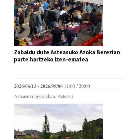
Zabaldu dute Asteasuko Azoka Berezian
parte hartzeko izen-ematea
AZOKA
2026/06/13 - 2026/09/06
11:00 / 20:00
Asteasuko igerilekua, Asteasu