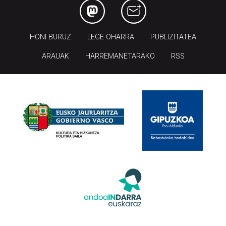
HONI BURUZ
LEGE OHARRA
PUBLIZITATEA
ARAUAK
HARREMANETARAKO
RSS