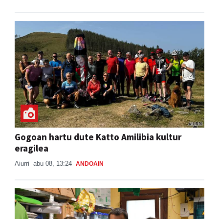
Gogoan hartu dute Katto Amilibia kultur
eragilea
Aiurri
abu 08, 13:24
ANDOAIN