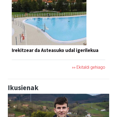
Irekitzear da Asteasuko udal igerilekua
»» Ekitaldi gehiago
Ikusienak