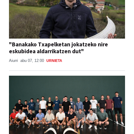
"Banakako Txapelketan jokatzeko nire
eskubidea aldarrikatzen dut"
Aiurri
abu 07, 12:00
URNIETA
Babes zabala jaso du Ansak