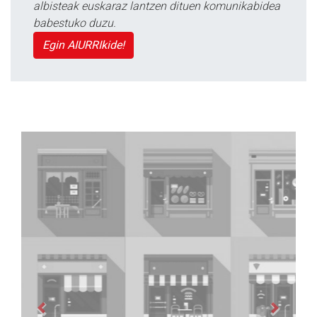
albisteak euskaraz lantzen dituen komunikabidea
babestuko duzu.
Egin AIURRIkide!
Previous
Next