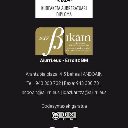
Aiurri.eus - Erroitz BM
Arantzibia plaza, 4-5 behea | ANDOAIN
Tel.: 943 300 732 | Faxa: 943 300 731
andoain@aiurri.eus | idazkaritza@aiurri.eus
Codesyntaxek garatua