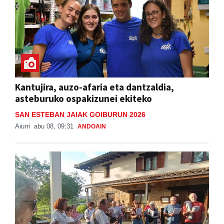
Kantujira, auzo-afaria eta dantzaldia,
asteburuko ospakizunei ekiteko
SAN ESTEBAN JAIAK GOIBURUN 2026
Aiurri
abu 08, 09:31
ANDOAIN