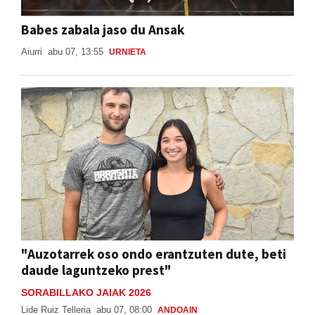
Aiurri
abu 07, 13:55
URNIETA
"Auzotarrek oso ondo erantzuten dute, beti
daude laguntzeko prest"
SORABILLAKO JAIAK 2026
Lide Ruiz Telleria
abu 07, 08:00
ANDOAIN