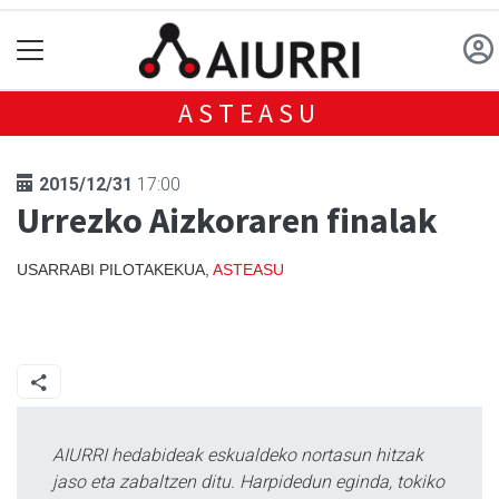
ASTEASU
2015/12/31
17:00
Urrezko Aizkoraren finalak
USARRABI PILOTAKEKUA,
ASTEASU
AIURRI hedabideak eskualdeko nortasun hitzak
jaso eta zabaltzen ditu. Harpidedun eginda, tokiko