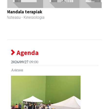
AMC Mecanocaucho
Asteasu
- Industria hornidurak
Agenda
2026/09/27
09:00
Asteasu