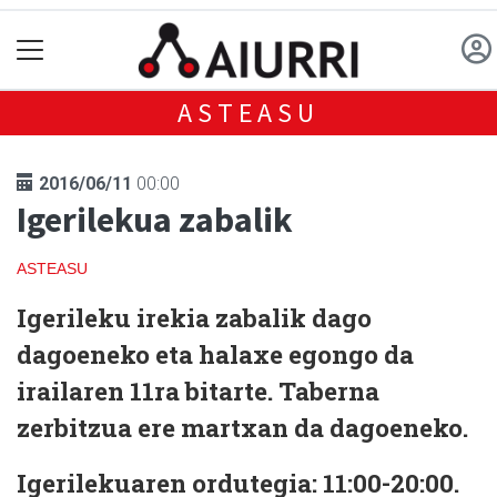
ASTEASU
2016/06/11
00:00
Igerilekua zabalik
ASTEASU
Igerileku irekia zabalik dago
dagoeneko eta halaxe egongo da
irailaren 11ra bitarte. Taberna
zerbitzua ere martxan da dagoeneko.
Igerilekuaren ordutegia: 11:00-20:00.