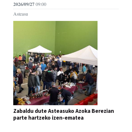
2026/09/27
09:00
Asteasu
Zabaldu dute Asteasuko Azoka Berezian
parte hartzeko izen-ematea
AZOKA