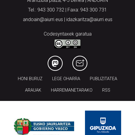
Arantzibia plaza, 4-5 behea | ANDOAIN
Tel.: 943 300 732 | Faxa: 943 300 731
andoain@aiurri.eus | idazkaritza@aiurri.eus
Codesyntaxek garatua
HONI BURUZ
LEGE OHARRA
PUBLIZITATEA
ARAUAK
HARREMANETARAKO
RSS