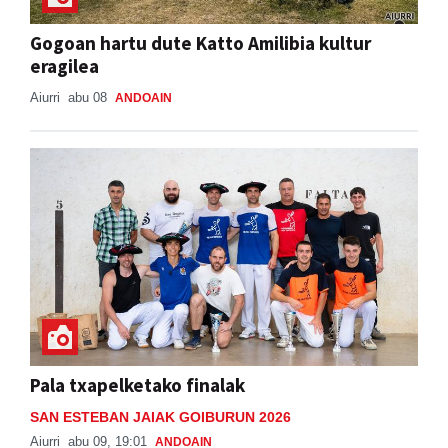
Gogoan hartu dute Katto Amilibia kultur
eragilea
Aiurri
abu 08
ANDOAIN
Pala txapelketako finalak
SAN ESTEBAN JAIAK GOIBURUN 2026
Aiurri
abu 09, 19:01
ANDOAIN