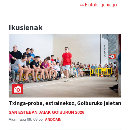
»» Ekitaldi gehiago
Ikusienak
Txinga-proba, estrainekoz, Goiburuko jaietan
SAN ESTEBAN JAIAK GOIBURUN 2026
Aiurri
abu 09, 09:55
ANDOAIN