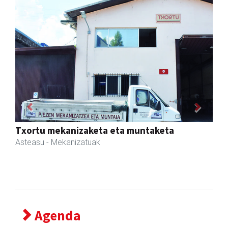
Previous
Next
Bixente Otegi Lizaso S. L.
Asteasu
- Asfaltoak
Agenda