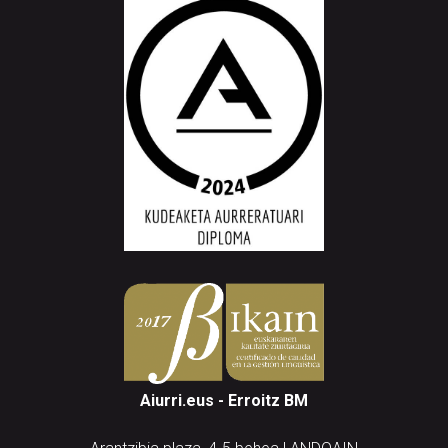
Aiurri.eus - Erroitz BM