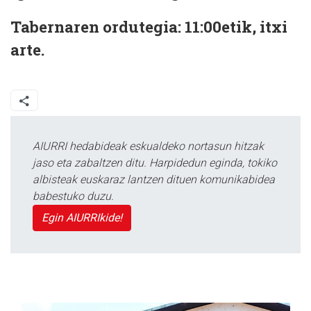
Tabernaren ordutegia: 11:00etik, itxi
arte.
AIURRI hedabideak eskualdeko nortasun hitzak
jaso eta zabaltzen ditu. Harpidedun eginda, tokiko
albisteak euskaraz lantzen dituen komunikabidea
babestuko duzu.
Egin AIURRIkide!