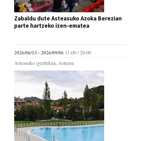
Zabaldu dute Asteasuko Azoka Berezian
parte hartzeko izen-ematea
AZOKA
2026/06/13 - 2026/09/06
11:00 / 20:00
Asteasuko igerilekua, Asteasu