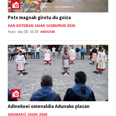
Potx magoak girotu du goiza
SAN ESTEBAN JAIAK GOIBURUN 2026
Aiurri
abu 08, 16:28
ANDOAIN
Adinekoei omenaldia Adunako plazan
ADUNAKO JAIAK 2026