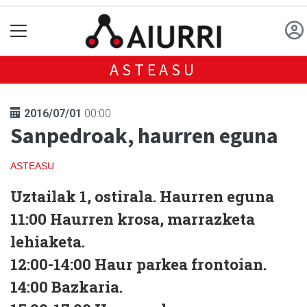
ASTEASU
2016/07/01
00:00
Sanpedroak, haurren eguna
ASTEASU
Uztailak 1, ostirala. Haurren eguna
11:00 Haurren krosa, marrazketa
lehiaketa.
12:00-14:00 Haur parkea frontoian.
14:00 Bazkaria.