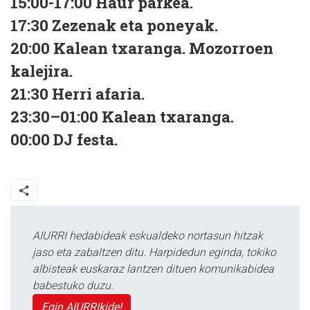
15:00-17:00 Haur parkea.
17:30 Zezenak eta poneyak.
20:00 Kalean txaranga. Mozorroen
kalejira.
21:30 Herri afaria.
23:30–01:00 Kalean txaranga.
00:00 DJ festa.
AIURRI hedabideak eskualdeko nortasun hitzak
jaso eta zabaltzen ditu. Harpidedun eginda, tokiko
albisteak euskaraz lantzen dituen komunikabidea
babestuko duzu.
Egin AIURRIkide!