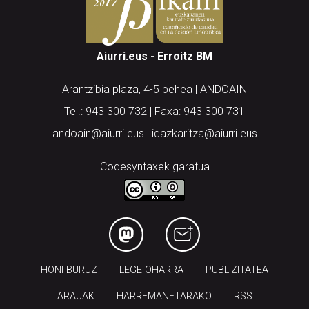
Aiurri.eus - Erroitz BM
Arantzibia plaza, 4-5 behea | ANDOAIN
Tel.: 943 300 732 | Faxa: 943 300 731
andoain@aiurri.eus | idazkaritza@aiurri.eus
Codesyntaxek garatua
HONI BURUZ
LEGE OHARRA
PUBLIZITATEA
ARAUAK
HARREMANETARAKO
RSS