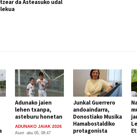
itzear da Asteasuko udal
ilekua
Adunako jaien
Junkal Guerrero
N
lehen txanpa,
andoaindarra,
mu
asteburu honetan
Donostiako Musika
ja
Hamabostaldiko
Le
ADUNAKO JAIAK 2026
a
protagonista
Et
Aiurri
abu 05, 08:47