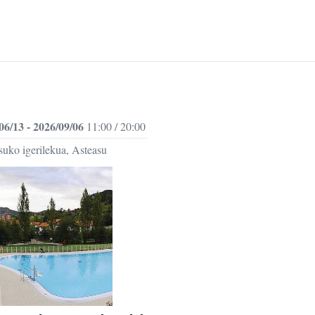
06/13 - 2026/09/06
11:00 / 20:00
suko igerilekua, Asteasu