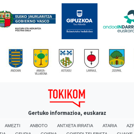
Gertuko informazioa, euskaraz
AMEZTI
ANBOTO
ANTXETA IRRATIA
ATARIA
AZP
TIA
GEURIA
GOIENA
GOIERRI TELEBISTA
GUAIXE