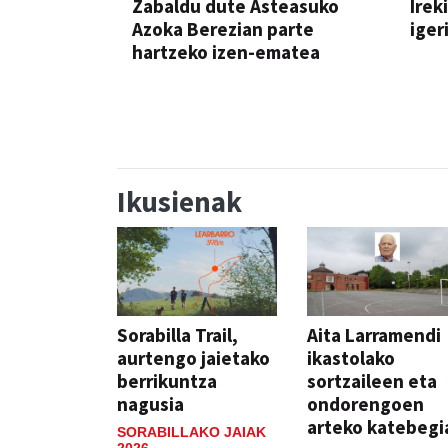
Zabaldu dute Asteasuko
Irek
Azoka Berezian parte
iger
hartzeko izen-ematea
AZOKA
Ikusienak
Sorabilla Trail,
Aita Larramendi
aurtengo jaietako
ikastolako
berrikuntza
sortzaileen eta
nagusia
ondorengoen
arteko katebegi
SORABILLAKO JAIAK