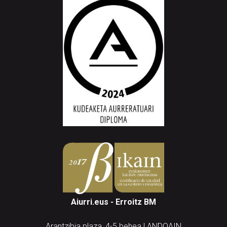
Aiurri.eus - Erroitz BM
Arantzibia plaza, 4-5 behea | ANDOAIN
Tel.: 943 300 732 | Faxa: 943 300 731