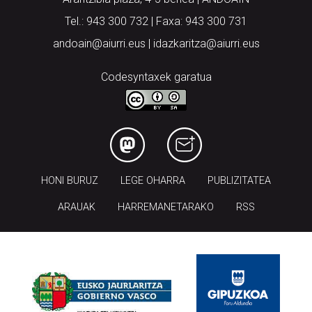
andoain@aiurri.eus | idazkaritza@aiurri.eus
Codesyntaxek garatua
HONI BURUZ
LEGE OHARRA
PUBLIZITATEA
ARAUAK
HARREMANETARAKO
RSS