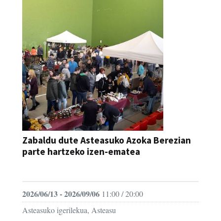
Zabaldu dute Asteasuko Azoka Berezian
parte hartzeko izen-ematea
AZOKA
2026/06/13 - 2026/09/06
11:00 / 20:00
Asteasuko igerilekua, Asteasu