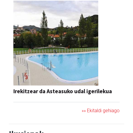
Irekitzear da Asteasuko udal igerilekua
»» Ekitaldi gehiago
Ikusienak