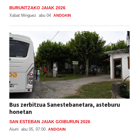
Xabat Minguez
abu 04
ANDOAIN
Bus zerbitzua Sanestebanetara, asteburu
honetan
SAN ESTEBAN JAIAK GOIBURUN 2026
Aiurri
abu 05, 07:00
ANDOAIN