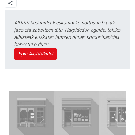
AIURRI hedabideak eskualdeko nortasun hitzak
jaso eta zabaltzen ditu. Harpidedun eginda, tokiko
albisteak euskaraz lantzen dituen komunikabidea
babestuko duzu.
Egin AIURRIkide!