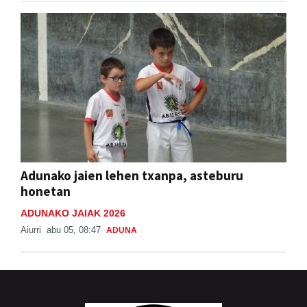
Adunako jaien lehen txanpa, asteburu
honetan
ADUNAKO JAIAK 2026
Aiurri
abu 05, 08:47
ADUNA