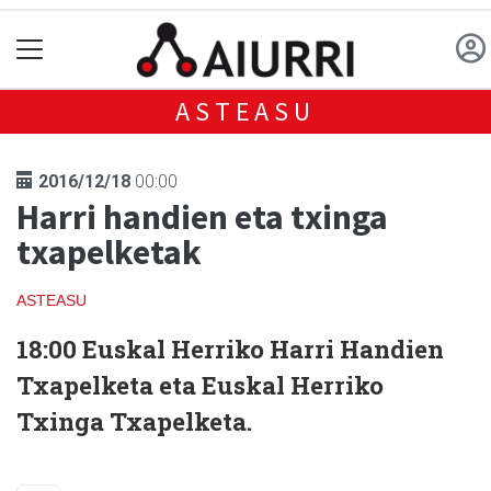
ASTEASU
2016/12/18
00:00
Harri handien eta txinga
txapelketak
ASTEASU
18:00
Euskal Herriko Harri Handien
Txapelketa eta Euskal Herriko
Txinga Txapelketa.