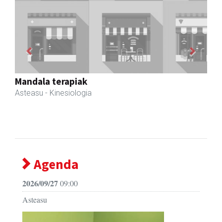
Previous
Next
Bixente Otegi Lizaso S. L.
Asteasu
- Asfaltoak
Agenda
2026/09/27
09:00
Asteasu