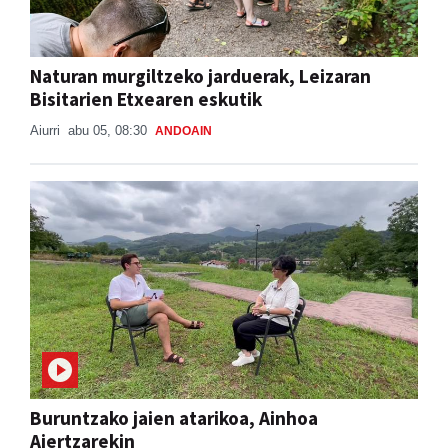
Naturan murgiltzeko jarduerak, Leizaran
Bisitarien Etxearen eskutik
Aiurri
abu 05, 08:30
ANDOAIN
Buruntzako jaien atarikoa, Ainhoa
Aiertzarekin
BURUNTZAKO JAIAK 2026