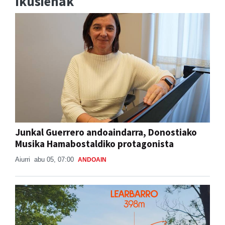
Junkal Guerrero andoaindarra, Donostiako
Musika Hamabostaldiko protagonista
Aiurri
abu 05, 07:00
ANDOAIN