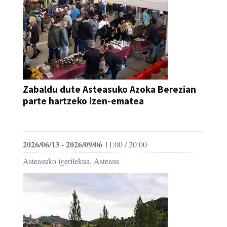
Zabaldu dute Asteasuko Azoka Berezian
parte hartzeko izen-ematea
AZOKA
2026/06/13 - 2026/09/06
11:00 / 20:00
Asteasuko igerilekua, Asteasu