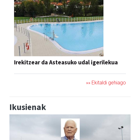
Irekitzear da Asteasuko udal igerilekua
»» Ekitaldi gehiago
Ikusienak