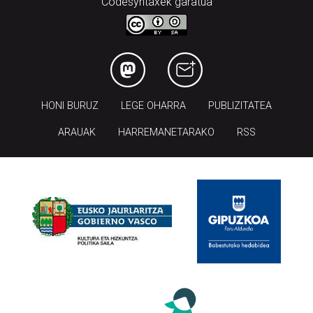
Codesyntaxek garatua
HONI BURUZ
LEGE OHARRA
PUBLIZITATEA
ARAUAK
HARREMANETARAKO
RSS