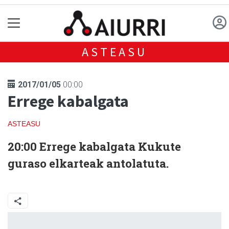
ASTEASU
2017/01/05
00:00
Errege kabalgata
ASTEASU
20:00
Errege kabalgata Kukute
guraso elkarteak antolatuta.