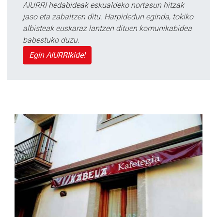
AIURRI hedabideak eskualdeko nortasun hitzak
jaso eta zabaltzen ditu. Harpidedun eginda, tokiko
albisteak euskaraz lantzen dituen komunikabidea
babestuko duzu.
Egin AIURRIkide!