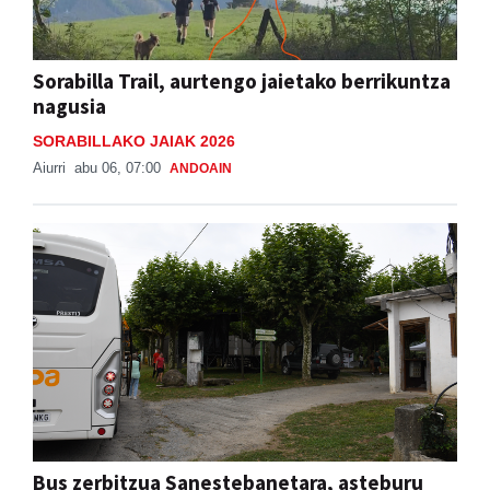
Sorabilla Trail, aurtengo jaietako berrikuntza
nagusia
SORABILLAKO JAIAK 2026
Aiurri
abu 06, 07:00
ANDOAIN
Bus zerbitzua Sanestebanetara, asteburu