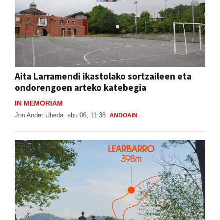
Aita Larramendi ikastolako sortzaileen eta
ondorengoen arteko katebegia
IN MEMORIAM
Jon Ander Ubeda
abu 06, 11:38
ANDOAIN