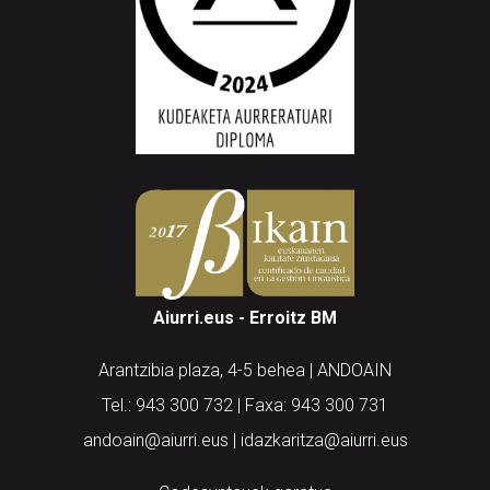
Aiurri.eus - Erroitz BM
Arantzibia plaza, 4-5 behea | ANDOAIN
Tel.: 943 300 732 | Faxa: 943 300 731
andoain@aiurri.eus | idazkaritza@aiurri.eus