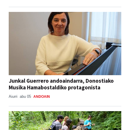
Junkal Guerrero andoaindarra, Donostiako
Musika Hamabostaldiko protagonista
Aiurri
abu 05
ANDOAIN