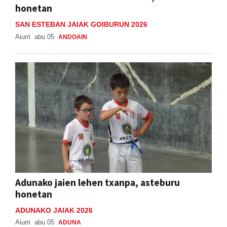
honetan
SAN ESTEBAN JAIAK GOIBURUN 2026
Aiurri
abu 05
ANDOAIN
Adunako jaien lehen txanpa, asteburu
honetan
ADUNAKO JAIAK 2026
Aiurri
abu 05
ADUNA