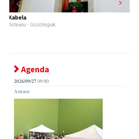
Previous
Next
Skinter ontziratzeak
Asteasu
- Ontziratzeak
Agenda
2026/09/27
09:00
Asteasu