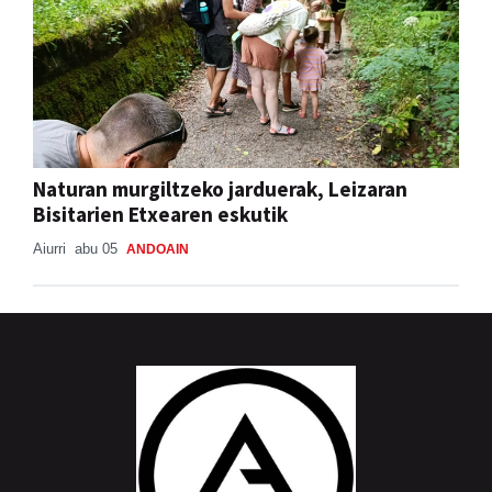
Naturan murgiltzeko jarduerak, Leizaran
Bisitarien Etxearen eskutik
Aiurri
abu 05
ANDOAIN