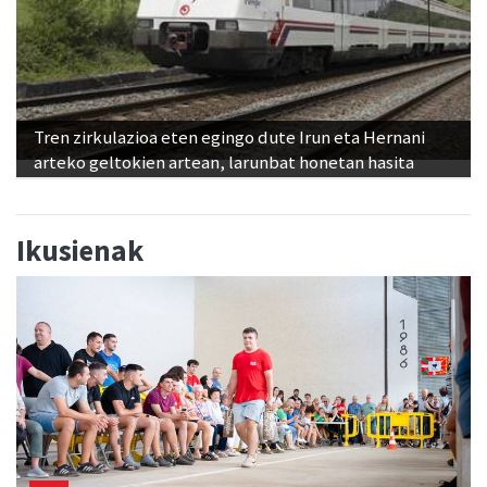
Tren zirkulazioa eten egingo dute Irun eta Hernani
arteko geltokien artean, larunbat honetan hasita
Ikusienak