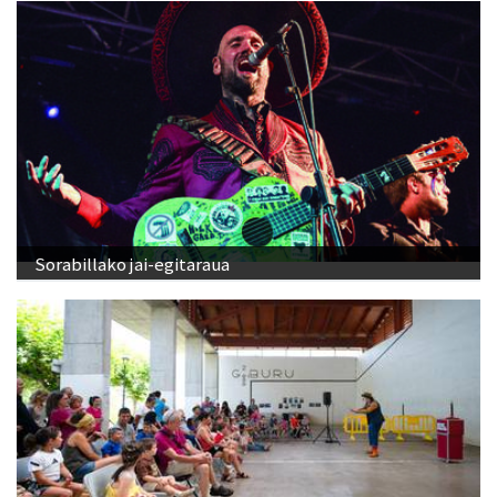
Sorabillako jai-egitaraua