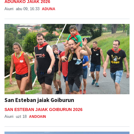
ADUNAKO JAIAK 2026
Aiurri
abu 09, 16:33
ADUNA
San Esteban jaiak Goiburun
SAN ESTEBAN JAIAK GOIBURUN 2026
Aiurri
uzt 18
ANDOAIN