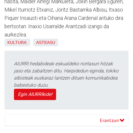
hasita, Maider Arregi Markuleta, Jokin Bergara Eguren,
Mikel Iturriotz Etxaniz, Joritz Bastarrika Albisu, Itxaso
Piquer Insausti eta Oihana Arana Cardenal arituko dira
bertsotan. Inaxio Usarralde Arantzadi izango da
aurkezlea.
KULTURA
ASTEASU
AIURRI hedabideak eskualdeko nortasun hitzak
jaso eta zabaltzen ditu. Harpidedun eginda, tokiko
albisteak euskaraz lantzen dituen komunikabidea
babestuko duzu.
Egin AIURRIkide!
Erantzun