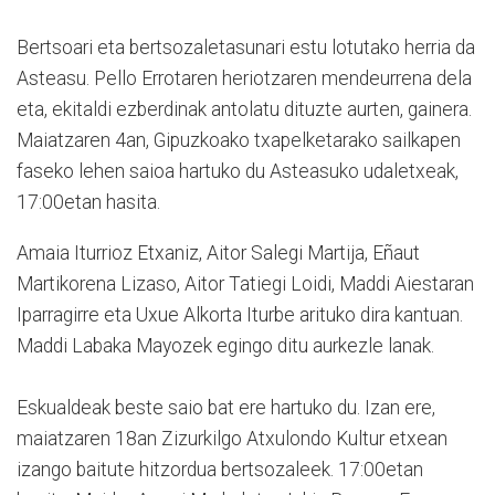
Bertsoari eta bertsozaletasunari estu lotutako herria da
Asteasu. Pello Errotaren heriotzaren mendeurrena dela
eta, ekitaldi ezberdinak antolatu dituzte aurten, gainera.
Maiatzaren 4an, Gipuzkoako txapelketarako sailkapen
faseko lehen saioa hartuko du Asteasuko udaletxeak,
17:00etan hasita.
Amaia Iturrioz Etxaniz, Aitor Salegi Martija, Eñaut
Martikorena Lizaso, Aitor Tatiegi Loidi, Maddi Aiestaran
Iparragirre eta Uxue Alkorta Iturbe arituko dira kantuan.
Maddi Labaka Mayozek egingo ditu aurkezle lanak.
Eskualdeak beste saio bat ere hartuko du. Izan ere,
maiatzaren 18an Zizurkilgo Atxulondo Kultur etxean
izango baitute hitzordua bertsozaleek. 17:00etan