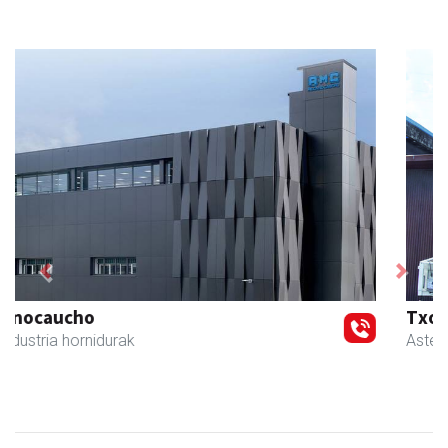
Previous
Next
Txortu mekanizaketa eta muntaketa
Asteasu
- Mekanizatuak