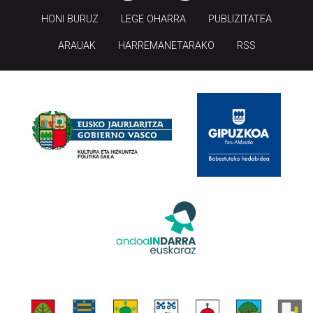
HONI BURUZ
LEGE OHARRA
PUBLIZITATEA
ARAUAK
HARREMANETARAKO
RSS