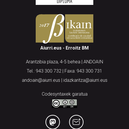
Aiurri.eus - Erroitz BM
Arantzibia plaza, 4-5 behea | ANDOAIN
Tel.: 943 300 732 | Faxa: 943 300 731
andoain@aiurri.eus | idazkaritza@aiurri.eus
Codesyntaxek garatua