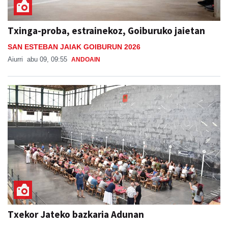
Txinga-proba, estrainekoz, Goiburuko jaietan
SAN ESTEBAN JAIAK GOIBURUN 2026
Aiurri
abu 09, 09:55
ANDOAIN
Txekor Jateko bazkaria Adunan