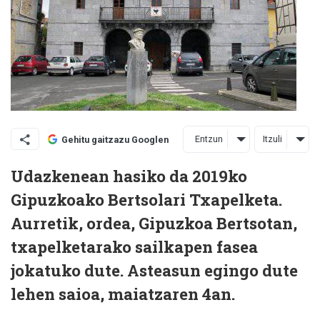
Entzun
Itzuli
Gehitu gaitzazu Googlen
Udazkenean hasiko da 2019ko
Gipuzkoako Bertsolari Txapelketa.
Aurretik, ordea, Gipuzkoa Bertsotan,
txapelketarako sailkapen fasea
jokatuko dute. Asteasun egingo dute
lehen saioa, maiatzaren 4an.