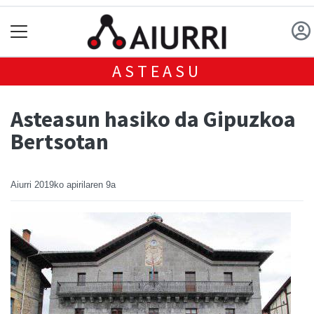
ASTEASU
Asteasun hasiko da Gipuzkoa
Bertsotan
Aiurri
2019ko apirilaren 9a