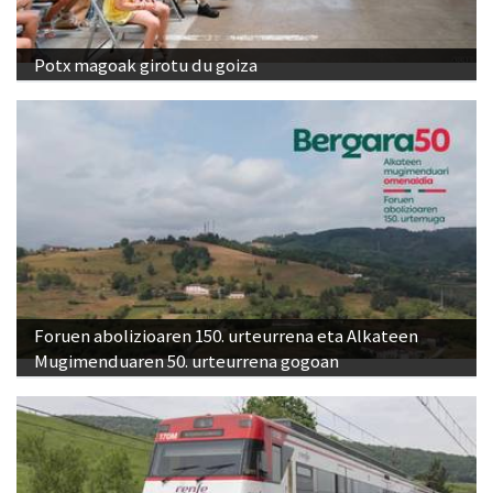
Potx magoak girotu du goiza
Foruen abolizioaren 150. urteurrena eta Alkateen
Mugimenduaren 50. urteurrena gogoan