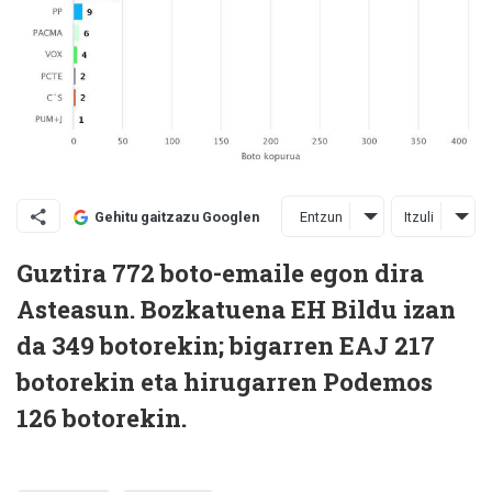
Entzun
Itzuli
Gehitu gaitzazu Googlen
Guztira 772 boto-emaile egon dira
Asteasun. Bozkatuena EH Bildu izan
da 349 botorekin; bigarren EAJ 217
botorekin eta hirugarren Podemos
126 botorekin.