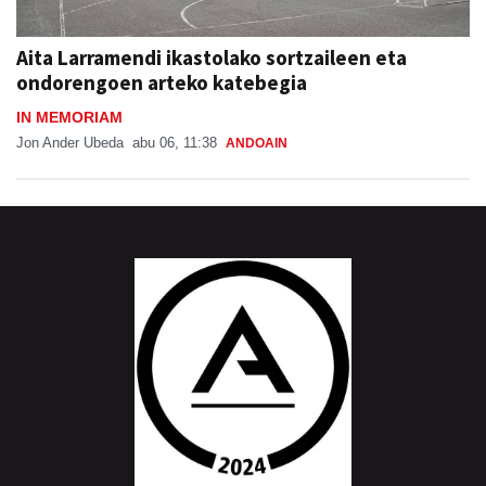
Aita Larramendi ikastolako sortzaileen eta
ondorengoen arteko katebegia
IN MEMORIAM
Jon Ander Ubeda
abu 06, 11:38
ANDOAIN