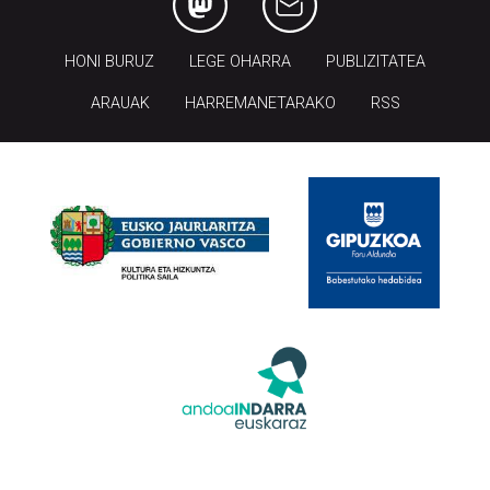
HONI BURUZ
LEGE OHARRA
PUBLIZITATEA
ARAUAK
HARREMANETARAKO
RSS