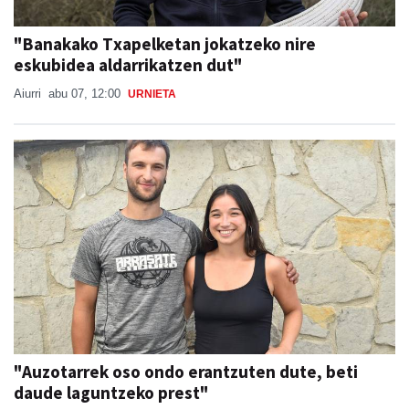
"Banakako Txapelketan jokatzeko nire
eskubidea aldarrikatzen dut"
Aiurri
abu 07, 12:00
URNIETA
"Auzotarrek oso ondo erantzuten dute, beti
daude laguntzeko prest"