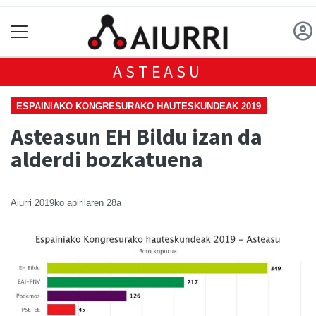
ASTEASU
ESPAINIAKO KONGRESURAKO HAUTESKUNDEAK 2019
Asteasun EH Bildu izan da
alderdi bozkatuena
Aiurri
2019ko apirilaren 28a