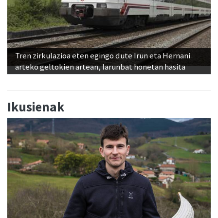
Tren zirkulazioa eten egingo dute Irun eta Hernani
arteko geltokien artean, larunbat honetan hasita
Ikusienak