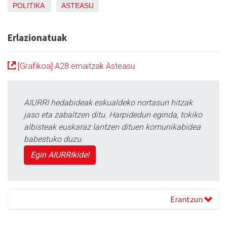
POLITIKA
ASTEASU
Erlazionatuak
[Grafikoa] A28 emaitzak Asteasu
AIURRI hedabideak eskualdeko nortasun hitzak
jaso eta zabaltzen ditu. Harpidedun eginda, tokiko
albisteak euskaraz lantzen dituen komunikabidea
babestuko duzu.
Egin AIURRIkide!
Erantzun