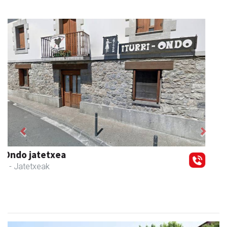
Previous
Next
RN mekanizatuak
Asteasu
- Mekanizatuak