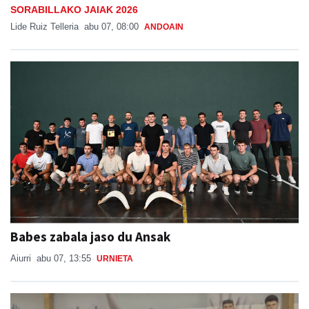
SORABILLAKO JAIAK 2026
Lide Ruiz Telleria
abu 07, 08:00
ANDOAIN
Babes zabala jaso du Ansak
Aiurri
abu 07, 13:55
URNIETA