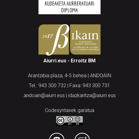
Aiurri.eus - Erroitz BM
Arantzibia plaza, 4-5 behea | ANDOAIN
Tel.: 943 300 732 | Faxa: 943 300 731
andoain@aiurri.eus | idazkaritza@aiurri.eus
Codesyntaxek garatua