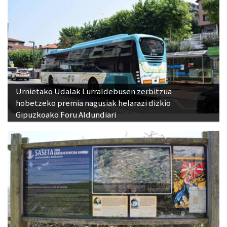
Urnietako Udalak Lurraldebusen zerbitzua
hobetzeko premia nagusiak helarazi dizkio
Gipuzkoako Foru Aldundiari