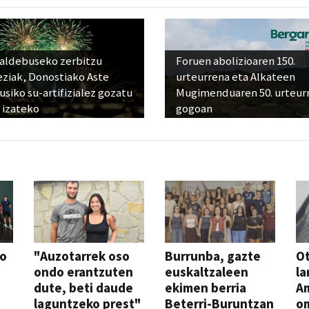
raldebuseko zerbitzu
Foruen abolizioaren 150.
eziak, Donostiako Aste
urteurrena eta Alkateen
siko su-artifizialez gozatu
Mugimenduaren 50. urteur
 izateko
gogoan
so
"Auzotarrek oso
Burrunba, gazte
Ot
ondo erantzuten
euskaltzaleen
la
dute, beti daude
ekimen berria
A
laguntzeko prest"
Beterri-Buruntzan
o