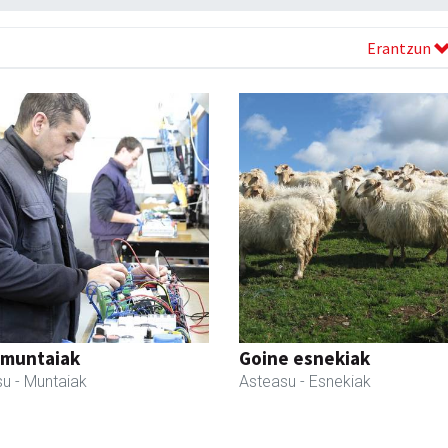
Erantzun
 muntaiak
Goine esnekiak
su
- Muntaiak
Asteasu
- Esnekiak