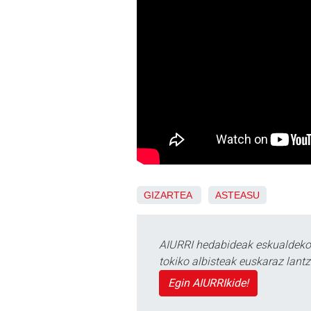
GIZARTEA
ASTEASU
AIURRI hedabideak eskualdeko n
tokiko albisteak euskaraz lan
Egin AIURRIkide!