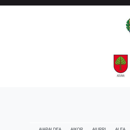
AIARALDEA
AIKOR
AIURRI
ALEA