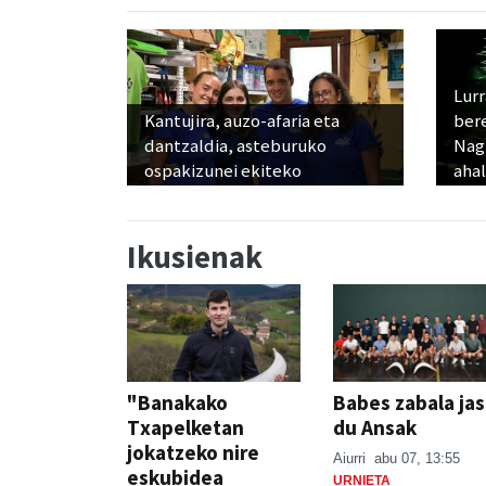
Lur
Kantujira, auzo-afaria eta
ber
dantzaldia, asteburuko
Nagu
ospakizunei ekiteko
ahal
Ikusienak
"Banakako
Babes zabala ja
Txapelketan
du Ansak
jokatzeko nire
Aiurri
abu 07, 13:55
eskubidea
URNIETA