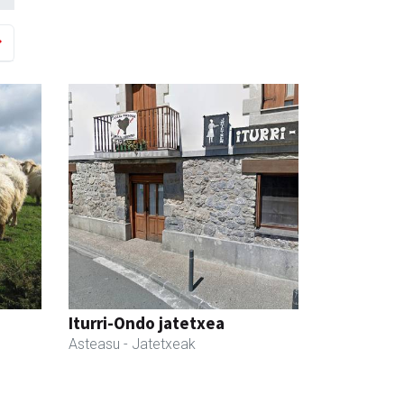
Iturri-Ondo jatetxea
Asteasu
- Jatetxeak