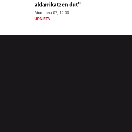
aldarrikatzen dut"
Aiurri
abu 07, 12:00
URNIETA