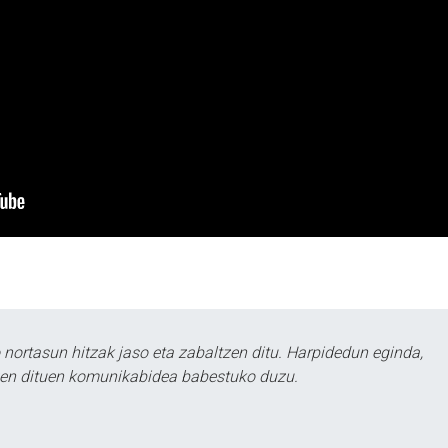
ortasun hitzak jaso eta zabaltzen ditu. Harpidedun eginda,
tzen dituen komunikabidea babestuko duzu.