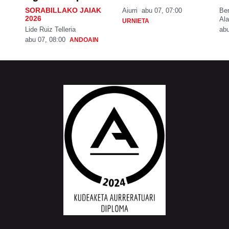
SORABILLAKO JAIAK
Aiurri
abu 07, 07:00
Be
2026
Ala
URNIETA
Lide Ruiz Telleria
abu
abu 07, 08:00
ANDOAIN