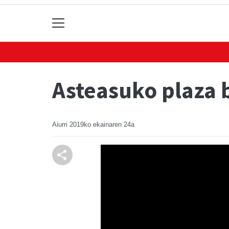
Asteasuko plaza b
Aiurri
2019ko ekainaren 24a