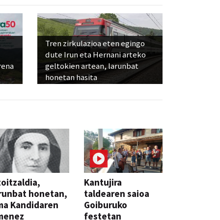
Tren zirkulazioa eten egingo
dute Irun eta Hernani arteko
rena
geltokien artean, larunbat
honetan hasita
oitzaldia,
Kantujira
runbat honetan,
taldearen saioa
ma Kandidaren
Goiburuko
menez
festetan