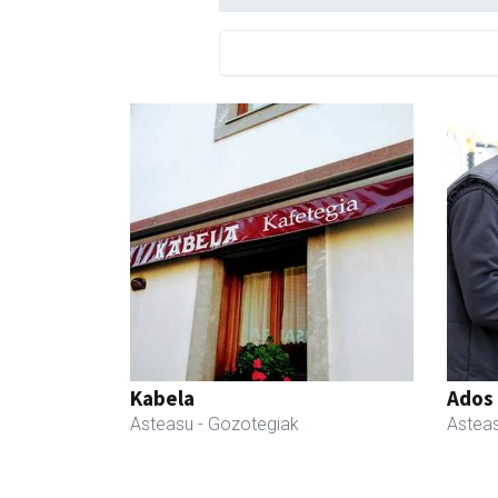
Kabela
Ados
Asteasu
- Gozotegiak
Astea