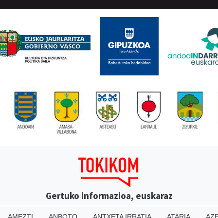
Gertuko informazioa, euskaraz
AMEZTI
ANBOTO
ANTXETA IRRATIA
ATARIA
AZP