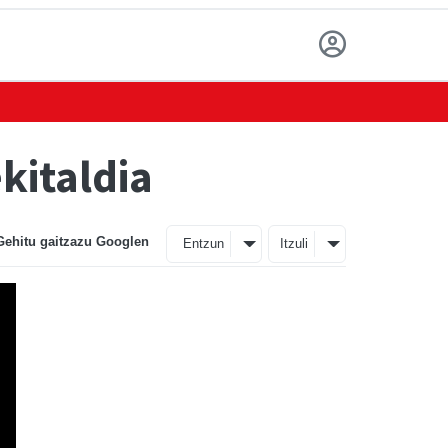
kitaldia
Gehitu gaitzazu Googlen
Entzun
Itzuli