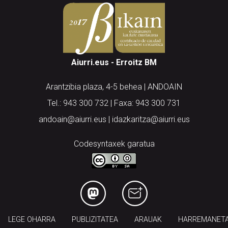
Aiurri.eus - Erroitz BM
Arantzibia plaza, 4-5 behea | ANDOAIN
Tel.: 943 300 732 | Faxa: 943 300 731
andoain@aiurri.eus | idazkaritza@aiurri.eus
Codesyntaxek garatua
LEGE OHARRA
PUBLIZITATEA
ARAUAK
HARREMANET