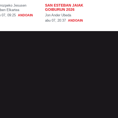
SAN ESTEBAN JAIAK
rrozpeko Jesusen
GOIBURUN 2026
ben Elkartea
Jon Ander Ubeda
 07, 09:25
ANDOAIN
abu 07, 20:37
ANDOAIN