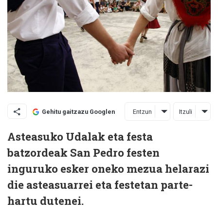
Entzun
Itzuli
Gehitu gaitzazu Googlen
Asteasuko Udalak eta festa
batzordeak San Pedro festen
inguruko esker oneko mezua helarazi
die asteasuarrei eta festetan parte-
hartu dutenei.