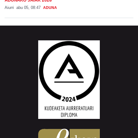
Aiurri
abu 05, 08:47
ADUNA