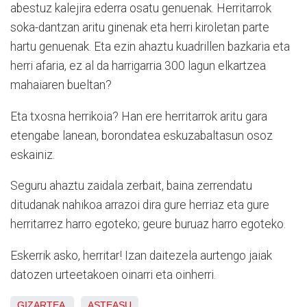
abestuz kalejira ederra osatu genuenak. Herritarrok
soka-dantzan aritu ginenak eta herri kiroletan parte
hartu genuenak. Eta ezin ahaztu kuadrillen bazkaria eta
herri afaria, ez al da harrigarria 300 lagun elkartzea
mahaiaren bueltan?
Eta txosna herrikoia? Han ere herritarrok aritu gara
etengabe lanean, borondatea eskuzabaltasun osoz
eskainiz.
Seguru ahaztu zaidala zerbait, baina zerrendatu
ditudanak nahikoa arrazoi dira gure herriaz eta gure
herritarrez harro egoteko; geure buruaz harro egoteko.
Eskerrik asko, herritar! Izan daitezela aurtengo jaiak
datozen urteetakoen oinarri eta oinherri.
GIZARTEA
ASTEASU