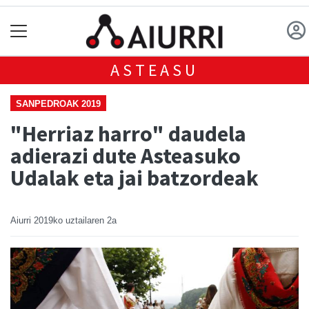
ASTEASU
SANPEDROAK 2019
"Herriaz harro" daudela
adierazi dute Asteasuko
Udalak eta jai batzordeak
Aiurri
2019ko uztailaren 2a