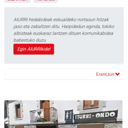
AIURRI hedabideak eskualdeko nortasun hitzak
jaso eta zabaltzen ditu. Harpidedun eginda, tokiko
albisteak euskaraz lantzen dituen komunikabidea
babestuko duzu.
Egin AIURRIkide!
Erantzun