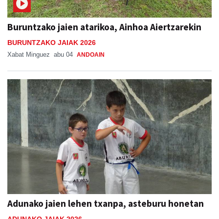
Buruntzako jaien atarikoa, Ainhoa Aiertzarekin
BURUNTZAKO JAIAK 2026
Xabat Minguez
abu 04
ANDOAIN
Adunako jaien lehen txanpa, asteburu honetan
ADUNAKO JAIAK 2026