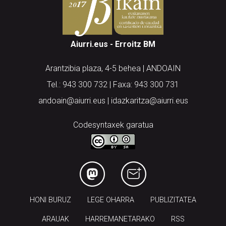
Aiurri.eus - Erroitz BM
Arantzibia plaza, 4-5 behea | ANDOAIN
Tel.: 943 300 732 | Faxa: 943 300 731
andoain@aiurri.eus | idazkaritza@aiurri.eus
Codesyntaxek garatua
HONI BURUZ
LEGE OHARRA
PUBLIZITATEA
ARAUAK
HARREMANETARAKO
RSS