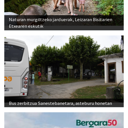
Naturan murgiltzeko jarduerak, Leizaran Bisitarien
Etxearen eskutik
Bus zerbitzua Sanestebanetara, asteburu honetan