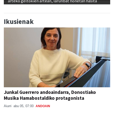
arteko geltokien artean, larunbat honetan hasita
Ikusienak
Junkal Guerrero andoaindarra, Donostiako
Musika Hamabostaldiko protagonista
Aiurri
abu 05, 07:00
ANDOAIN