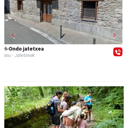
Previous
Next
Izurtzu erretegia
Asteasu
- Erretegia