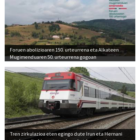
Foruen abolizioaren 150. urteurrena eta Alkateen
Mugimenduaren 50. urteurrena gogoan
Tren zirkulazioa eten egingo dute Irun eta Hernani