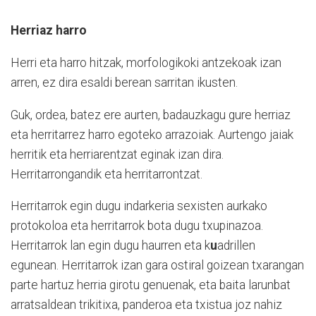
Herriaz harro
Herri eta harro hitzak, morfologikoki antzekoak izan
arren, ez dira esaldi berean sarritan ikusten.
Guk, ordea, batez ere aurten, badauzkagu gure herriaz
eta herritarrez harro egoteko arrazoiak. Aurtengo jaiak
herritik eta herriarentzat eginak izan dira.
Herritarrongandik eta herritarrontzat.
Herritarrok egin dugu indarkeria sexisten aurkako
protokoloa eta herritarrok bota dugu txupinazoa.
Herritarrok lan egin dugu haurren eta k
u
adrillen
egunean. Herritarrok izan gara ostiral goizean txarangan
parte hartuz herria girotu genuenak, eta baita larunbat
arratsaldean trikitixa, panderoa eta txistua joz nahiz