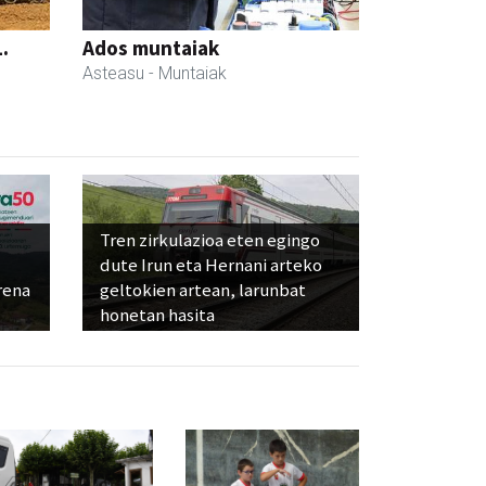
.
Ados muntaiak
Asteasu
- Muntaiak
Tren zirkulazioa eten egingo
dute Irun eta Hernani arteko
rena
geltokien artean, larunbat
honetan hasita