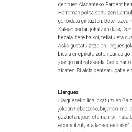
genituen Alacanteko Parcent herr
Harreman polita sortu zen Larraul 
gonbidatu gintuzten. Bote-luzea n
Kalean bertan jokatzen dute, Don
bezala, bere balkoi, teilatu eta gu
Asko gustatu zitzaien llargues jok
bidaia errepikatu zuten Larraulgo
joango nintzatekeela. Serio hartu 
zidaten. Bi aldiz pentsatu gabe e
Llargues
Llargueseko liga jokatu zuen Gaizk
jokoan trebatzeko, bigarren maila
guztietan, joan-etorrian ibili naiz
etxera itzuli, eta lan-asteari eki