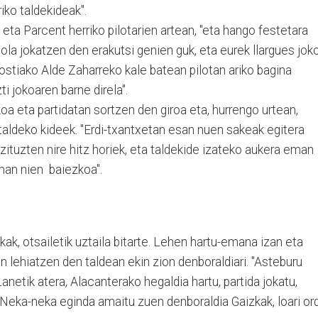
iko taldekideak".
eta Parcent herriko pilotarien artean, "eta hango festetara
ola jokatzen den erakutsi genien guk, eta eurek llargues jok
ostiako Alde Zaharreko kale batean pilotan ariko bagina
zti jokoaren barne direla".
oa eta partidatan sortzen den giroa eta, hurrengo urtean,
 taldeko kideek. "Erdi-txantxetan esan nuen sakeak egitera
zituzten nire hitz horiek, eta taldekide izateko aukera eman
man nien baiezkoa".
ak, otsailetik uztaila bitarte. Lehen hartu-emana izan eta
n lehiatzen den taldean ekin zion denboraldiari. "Asteburu
. Lanetik atera, Alacanterako hegaldia hartu, partida jokatu,
n". Neka-neka eginda amaitu zuen denboraldia Gaizkak, loari or