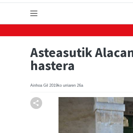
Asteasutik Alacant
hastera
Ainhoa Gil
2019ko urriaren 26a