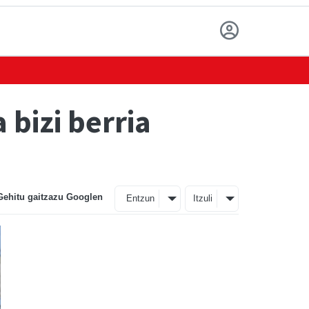
 bizi berria
Gehitu gaitzazu Googlen
Entzun
Itzuli