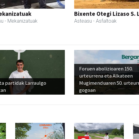
ekanizatuak
Bixente Otegi Lizaso S. L
su
- Mekanizatuak
Asteasu
- Asfaltoak
Foruen abolizioaren 150.
urteurrena eta Alkateen
ta partidak Larraulgo
Mugimenduaren 50. urteur
tan
gogoan