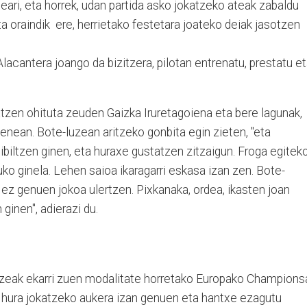
ari, eta horrek, udan partida asko jokatzeko ateak zabaldu
ta oraindik ere, herrietako festetara joateko deiak jasotzen
Alacantera joango da bizitzera, pilotan entrenatu, prestatu e
.
tzen ohituta zeuden Gaizka Iruretagoiena eta bere lagunak,
zaienean. Bote-luzean aritzeko gonbita egin zieten, "eta
 ibiltzen ginen, eta huraxe gustatzen zitzaigun. Froga egitek
uko ginela. Lehen saioa ikaragarri eskasa izan zen. Bote-
a ez genuen jokoa ulertzen. Pixkanaka, ordea, ikasten joan
 ginen", adierazi du.
tzeak ekarri zuen modalitate horretako Europako Champions
 hura jokatzeko aukera izan genuen eta hantxe ezagutu