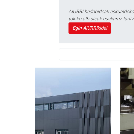
AIURRI hedabideak eskualdeko n
tokiko albisteak euskaraz lan
Egin AIURRIkide!