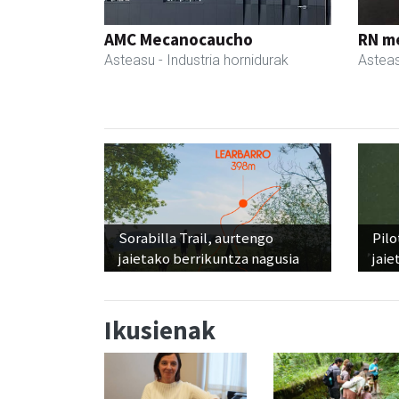
AMC Mecanocaucho
RN m
Asteasu
- Industria hornidurak
Astea
Sorabilla Trail, aurtengo
Pilo
jaietako berrikuntza nagusia
jaie
Ikusienak