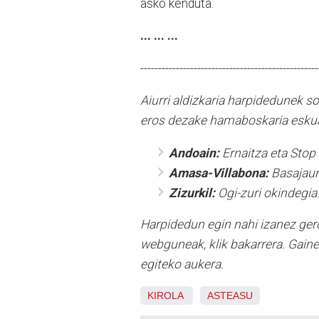
asko kenduta.
... ... ...
--------------------------------------------------
Aiurri aldizkaria harpidedunek s
eros dezake hamaboskaria eskua
Andoain:
Ernaitza eta Stop
Amasa-Villabona:
Basajaun
Zizurkil:
Ogi-zuri okindegia
Harpidedun egin nahi izanez ger
webguneak, klik bakarrera. Gain
egiteko aukera.
KIROLA
ASTEASU