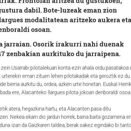
rrak. Frontoian aritzea du gustukoen,
gustura dabil. Bote-luzeak eman zion
llargues modalitatean aritzeko aukera et
denboraldi osoan.
a jarraian. Osorik irakurri nahi duenak
47 zenbakian aurkituko du jarraipena.
zein Usarrabi pilotalekuan konta ezin ahala ordu pasatakoa 
 urterekin eman zituen lehen pilotakadak eta geroztik ez du
Bide berria aurkitu du, ordea, azken urte honetan. Euskal Herri
z bada ere, Alacanteko llargues pilota jokoan denboraldi osoa
netik atera, hegazkina hartu, eta Alacanten pasa ditu
tzen. Nekea ekarri dio jardun horrek, baina baita gozamena e
duna izan da Gaizkaren taldea, berak sakez egindako bi tant