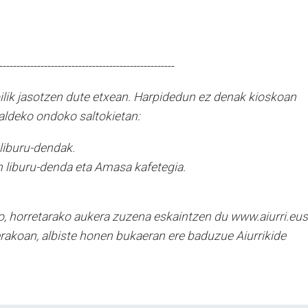
---------------------------------------------------
oilik jasotzen dute etxean. Harpidedun ez denak kioskoan
ldeko ondoko saltokietan:
 liburu-dendak.
 liburu-denda eta Amasa kafetegia.
.
o, horretarako aukera zuzena eskaintzen du www.aiurri.eus
erakoan, albiste honen bukaeran ere baduzue Aiurrikide