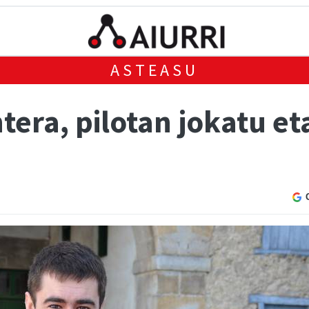
ASTEASU
era, pilotan jokatu eta