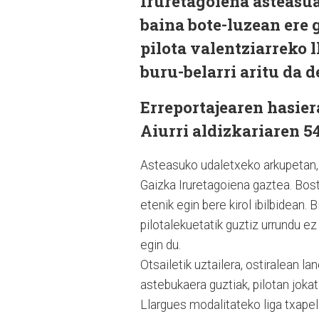
Iruretagoiena asteasua
baina bote-luzean ere 
pilota valentziarreko 
buru-belarri aritu da 
Erreportajearen hasier
Aiurri aldizkariaren 5
Asteasuko udaletxeko arkupetan, 
Gaizka Iruretagoiena gaztea. Bost
etenik egin bere kirol ibilbidean. 
pilotalekuetatik guztiz urrundu e
egin du.
Otsailetik uztailera, ostiralean la
astebukaera guztiak, pilotan joka
Llargues modalitateko liga txapel