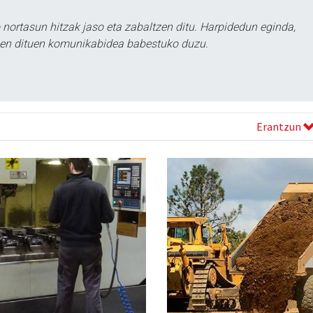
ortasun hitzak jaso eta zabaltzen ditu. Harpidedun eginda,
tzen dituen komunikabidea babestuko duzu.
Erantzun