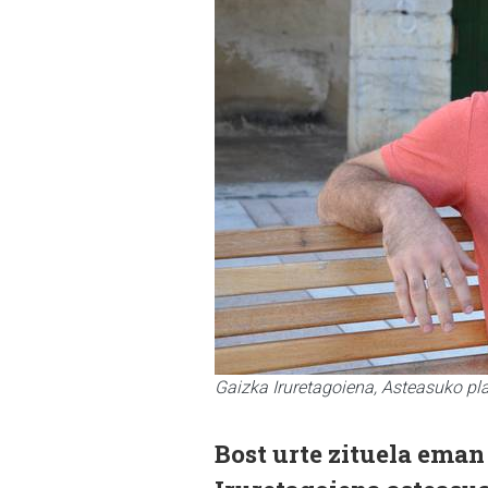
Gaizka Iruretagoiena, Asteasuko pl
Bost urte zituela eman