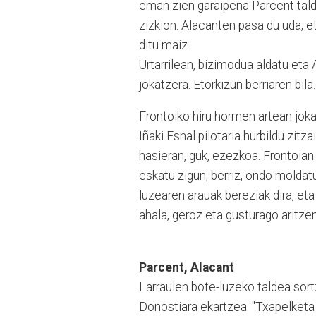
eman zien garaipena Parcent talde
zizkion. Alacanten pasa du uda, e
ditu maiz.
Urtarrilean, bizimodua aldatu eta 
jokatzera. Etorkizun berriaren bila
Frontoiko hiru hormen artean joka
Iñaki Esnal pilotaria hurbildu zit
hasieran, guk, ezezkoa. Frontoian
eskatu zigun, berriz, ondo moldat
luzearen arauak bereziak dira, et
ahala, geroz eta gusturago aritzen
Parcent, Alacant
Larraulen bote-luzeko taldea sor
Donostiara ekartzea. "Txapelketa