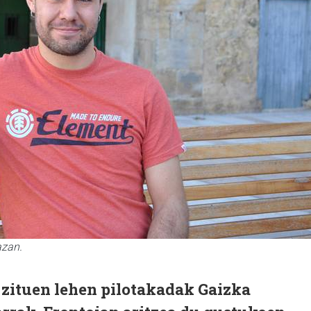
azan.
 zituen lehen pilotakadak Gaizka