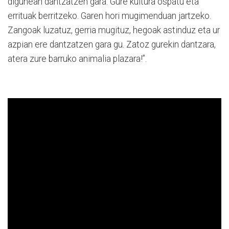
digunean dantzatzen gara. Gure kultura ospatu eta
errituak berritzeko. Garen hori mugimenduan jartzeko.
Zangoak luzatuz, gerria mugituz, hegoak astinduz eta ur
azpian ere dantzatzen gara gu. Zatoz gurekin dantzara,
atera zure barruko animalia plazara!”.