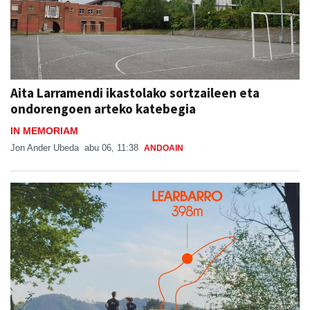
Aita Larramendi ikastolako sortzaileen eta
ondorengoen arteko katebegia
IN MEMORIAM
Jon Ander Ubeda
abu 06, 11:38
ANDOAIN