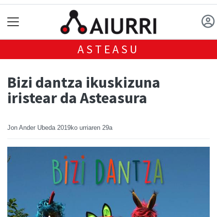
ASTEASU
Bizi dantza ikuskizuna
iristear da Asteasura
Jon Ander Ubeda
2019ko urriaren 29a