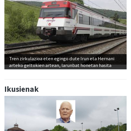
Tren zirkulazioa eten egingo dute Irun eta Hernani
arteko geltokien artean, larunbat honetan hasita
Ikusienak