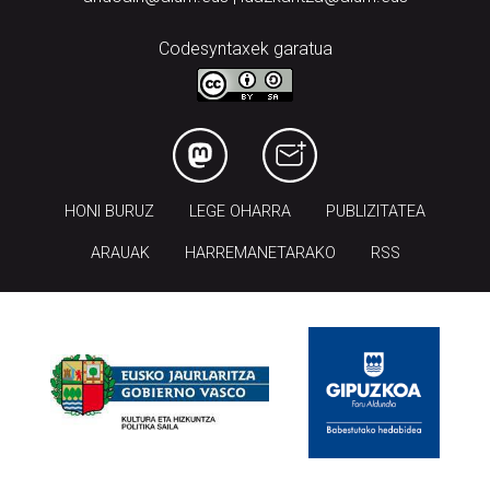
Codesyntaxek garatua
HONI BURUZ
LEGE OHARRA
PUBLIZITATEA
ARAUAK
HARREMANETARAKO
RSS