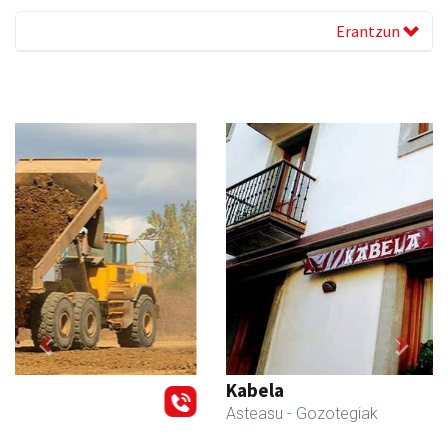
Erantzun
Previous
Next
Kabela
Asteasu
- Gozotegiak