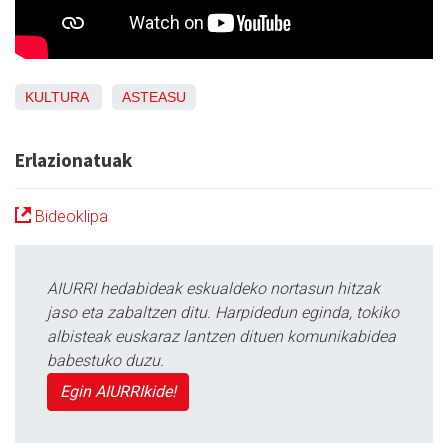
KULTURA
ASTEASU
Erlazionatuak
Bideoklipa
AIURRI hedabideak eskualdeko nortasun hitzak
jaso eta zabaltzen ditu. Harpidedun eginda, tokiko
albisteak euskaraz lantzen dituen komunikabidea
babestuko duzu.
Egin AIURRIkide!