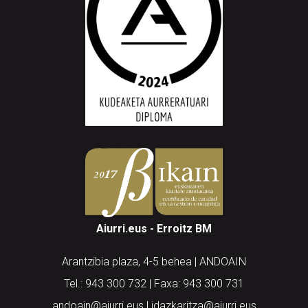
Aiurri.eus - Erroitz BM
Arantzibia plaza, 4-5 behea | ANDOAIN
Tel.: 943 300 732 | Faxa: 943 300 731
andoain@aiurri.eus | idazkaritza@aiurri.eus