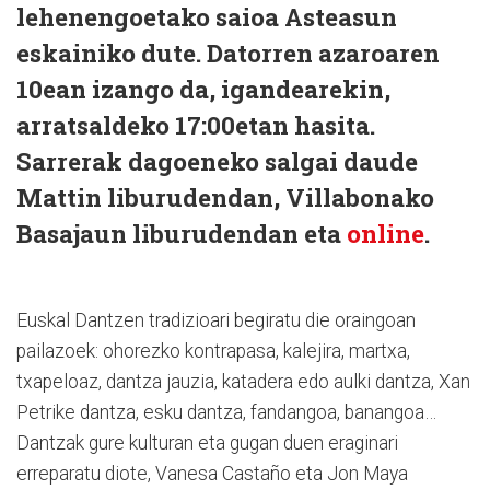
lehenengoetako saioa Asteasun
eskainiko dute. Datorren azaroaren
10ean izango da, igandearekin,
arratsaldeko 17:00etan hasita.
Sarrerak dagoeneko salgai daude
Mattin liburudendan, Villabonako
Basajaun liburudendan eta
online
.
Euskal Dantzen tradizioari begiratu die oraingoan
pailazoek: ohorezko kontrapasa, kalejira, martxa,
txapeloaz, dantza jauzia, katadera edo aulki dantza, Xan
Petrike dantza, esku dantza, fandangoa, banangoa…
Dantzak gure kulturan eta gugan duen eraginari
erreparatu diote, Vanesa Castaño eta Jon Maya