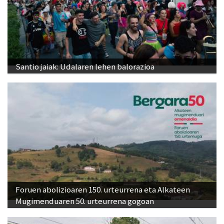
Santio jaiak: Udalaren lehen balorazioa
Foruen abolizioaren 150. urteurrena eta Alkateen
Mugimenduaren 50. urteurrena gogoan