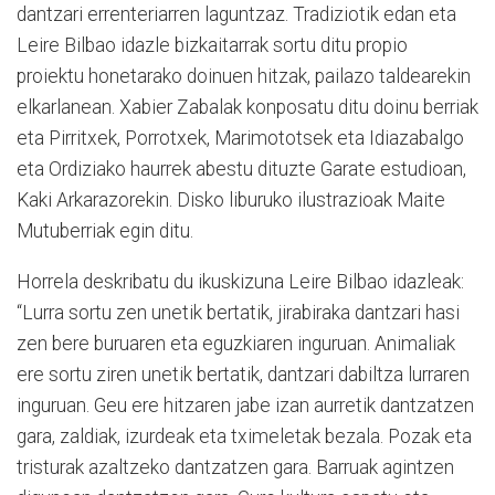
dantzari errenteriarren laguntzaz. Tradiziotik edan eta
Leire Bilbao idazle bizkaitarrak sortu ditu propio
proiektu honetarako doinuen hitzak, pailazo taldearekin
elkarlanean. Xabier Zabalak konposatu ditu doinu berriak
eta Pirritxek, Porrotxek, Marimototsek eta Idiazabalgo
eta Ordiziako haurrek abestu dituzte Garate estudioan,
Kaki Arkarazorekin. Disko liburuko ilustrazioak Maite
Mutuberriak egin ditu.
Horrela deskribatu du ikuskizuna Leire Bilbao idazleak:
“Lurra sortu zen unetik bertatik, jirabiraka dantzari hasi
zen bere buruaren eta eguzkiaren inguruan. Animaliak
ere sortu ziren unetik bertatik, dantzari dabiltza lurraren
inguruan. Geu ere hitzaren jabe izan aurretik dantzatzen
gara, zaldiak, izurdeak eta tximeletak bezala. Pozak eta
tristurak azaltzeko dantzatzen gara. Barruak agintzen