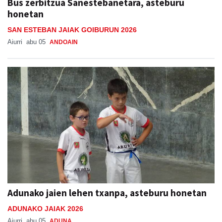
Bus zerbitzua Sanestebanetara, asteburu
honetan
SAN ESTEBAN JAIAK GOIBURUN 2026
Aiurri
abu 05
ANDOAIN
Adunako jaien lehen txanpa, asteburu honetan
ADUNAKO JAIAK 2026
Aiurri
abu 05
ADUNA