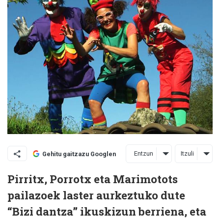
Entzun
Itzuli
Gehitu gaitzazu Googlen
Pirritx, Porrotx eta Marimotots
pailazoek laster aurkeztuko dute
“Bizi dantza” ikuskizun berriena, eta