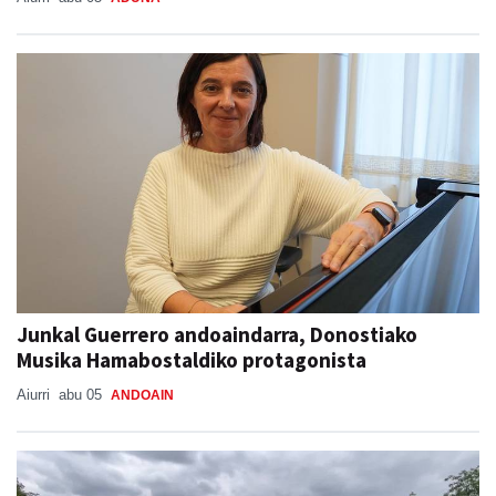
Junkal Guerrero andoaindarra, Donostiako
Musika Hamabostaldiko protagonista
Aiurri
abu 05
ANDOAIN