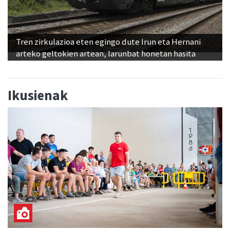
Tren zirkulazioa eten egingo dute Irun eta Hernani
arteko geltokien artean, larunbat honetan hasita
Ikusienak
Txinga-proba, estrainekoz, Goiburuko jaietan