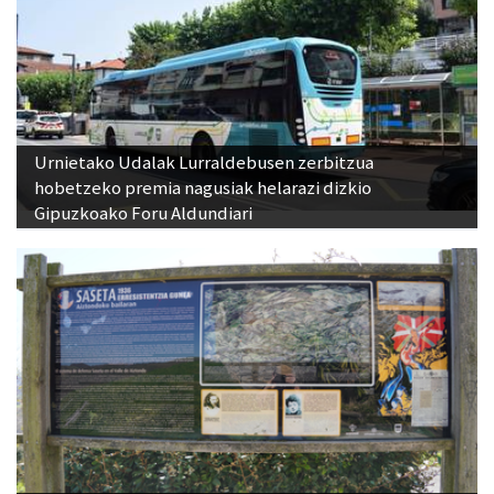
Urnietako Udalak Lurraldebusen zerbitzua
hobetzeko premia nagusiak helarazi dizkio
Gipuzkoako Foru Aldundiari
Andazarrate: Eusteko kemena