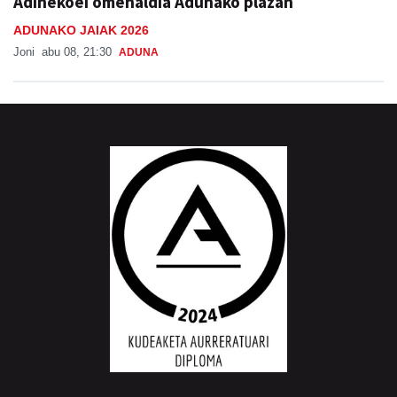
Joni
abu 08, 21:30
ADUNA