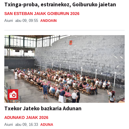
SAN ESTEBAN JAIAK GOIBURUN 2026
Aiurri
abu 09, 09:55
ANDOAIN
Txekor Jateko bazkaria Adunan
ADUNAKO JAIAK 2026
Aiurri
abu 09, 16:33
ADUNA