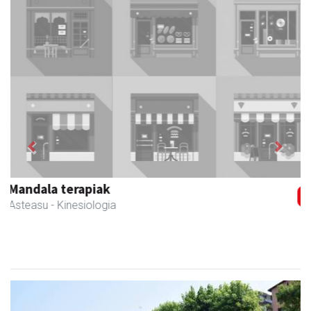
Previous
Next
Izurtzu erretegia
Asteasu
- Erretegia