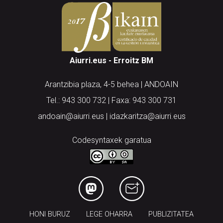
Aiurri.eus - Erroitz BM
Arantzibia plaza, 4-5 behea | ANDOAIN
Tel.: 943 300 732 | Faxa: 943 300 731
andoain@aiurri.eus | idazkaritza@aiurri.eus
Codesyntaxek garatua
HONI BURUZ
LEGE OHARRA
PUBLIZITATEA
ARAUAK
HARREMANETARAKO
RSS