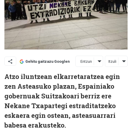
Entzun
Itzuli
Gehitu gaitzazu Googlen
Atzo iluntzean elkarretaratzea egin
zen Asteasuko plazan, Espainiako
gobernuak Suitzakoari berriz ere
Nekane Txapartegi estraditatzeko
eskaera egin ostean, asteasuarrari
babesa erakusteko.