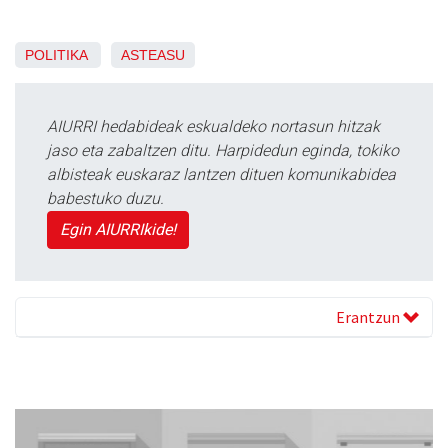
POLITIKA
ASTEASU
AIURRI hedabideak eskualdeko nortasun hitzak
jaso eta zabaltzen ditu. Harpidedun eginda, tokiko
albisteak euskaraz lantzen dituen komunikabidea
babestuko duzu.
Egin AIURRIkide!
Erantzun