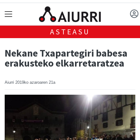
ASTEASU
Nekane Txapartegiri babesa
erakusteko elkarretaratzea
Aiurri
2019ko azaroaren 21a