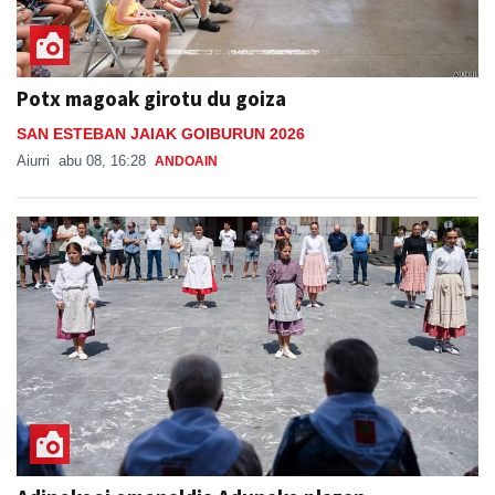
Potx magoak girotu du goiza
SAN ESTEBAN JAIAK GOIBURUN 2026
Aiurri
abu 08, 16:28
ANDOAIN
Adinekoei omenaldia Adunako plazan
ADUNAKO JAIAK 2026