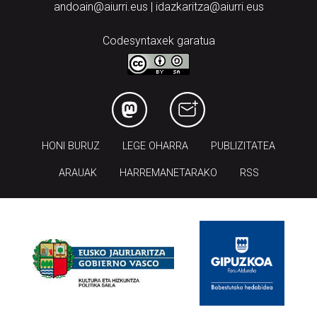
andoain@aiurri.eus | idazkaritza@aiurri.eus
Codesyntaxek garatua
HONI BURUZ
LEGE OHARRA
PUBLIZITATEA
ARAUAK
HARREMANETARAKO
RSS