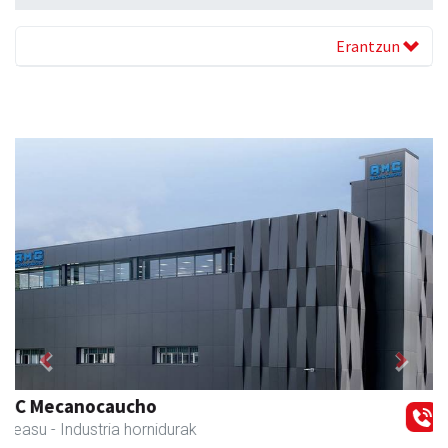
Erantzun
Previous
Next
Ados muntaiak
Asteasu
- Muntaiak