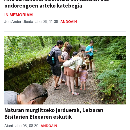
ondorengoen arteko katebegia
IN MEMORIAM
Jon Ander Ubeda
abu 06, 11:38
ANDOAIN
Naturan murgiltzeko jarduerak, Leizaran
Bisitarien Etxearen eskutik
Aiurri
abu 05, 08:30
ANDOAIN