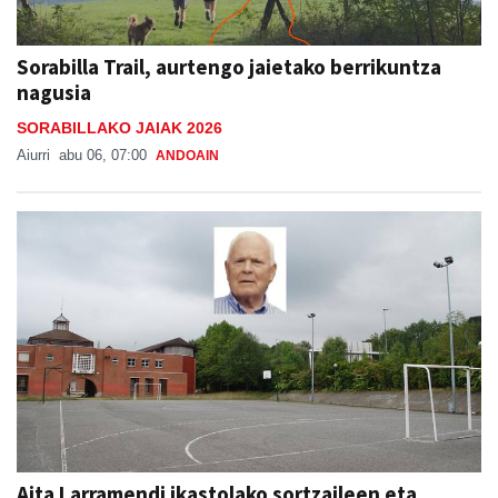
Sorabilla Trail, aurtengo jaietako berrikuntza
nagusia
SORABILLAKO JAIAK 2026
Aiurri
abu 06, 07:00
ANDOAIN
Aita Larramendi ikastolako sortzaileen eta