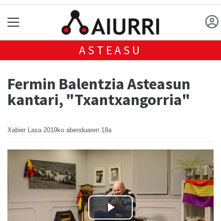
ASTEASU
Fermin Balentzia Asteasun
kantari, "Txantxangorria"
Xabier Lasa
2019ko abenduaren 18a