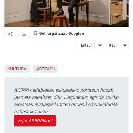
Gehitu gaitzazu Googlen
Entzun
Itzuli
KULTURA
ASTEASU
AIURRI hedabideak eskualdeko nortasun hitzak
jaso eta zabaltzen ditu. Harpidedun eginda, tokiko
albisteak euskaraz lantzen dituen komunikabidea
babestuko duzu.
Egin AIURRIkide!