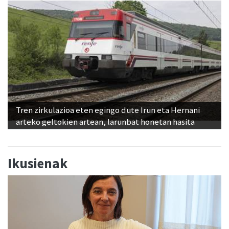
Tren zirkulazioa eten egingo dute Irun eta Hernani
arteko geltokien artean, larunbat honetan hasita
Ikusienak