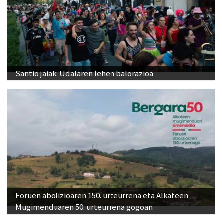
Santio jaiak: Udalaren lehen balorazioa
Foruen abolizioaren 150. urteurrena eta Alkateen
Mugimenduaren 50. urteurrena gogoan