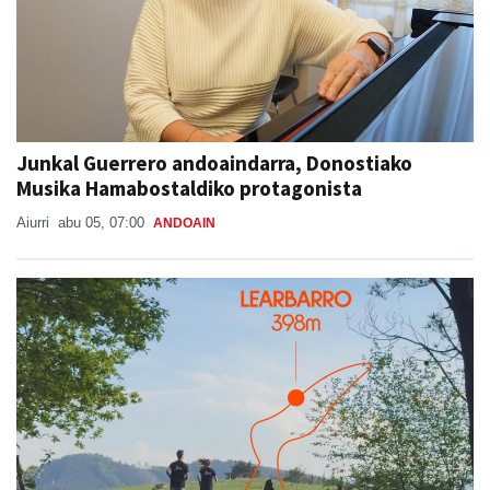
Junkal Guerrero andoaindarra, Donostiako
Musika Hamabostaldiko protagonista
Aiurri
abu 05, 07:00
ANDOAIN