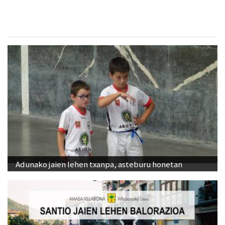
Adunako jaien lehen txanpa, asteburu honetan